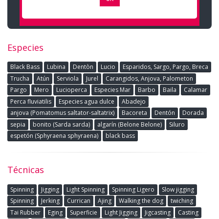
Especies
Black Bass
Lubina
Dentòn
Lucio
Esparidos, Sargo, Pargo, Breca
Trucha
Atún
Serviola
Jurel
Carangidos, Anjova, Palometon
Pargo
Mero
Lucioperca
Especies Mar
Barbo
Baila
Calamar
Perca fluviatilis
Especies agua dulce
Abadejo
anjova (Pomatomus saltator-saltatrix)
Bacoreta
Dentón
Dorada
sepia
bonito (Sarda sarda)
algarín (Belone Belone)
Siluro
espetón (Sphyraena sphyraena)
black bass
Técnicas
Spinning
Jigging
Light Spinning
Spinning Ligero
Slow jigging
Spinning
Jerking
Currican
Ajing
Walking the dog
twiching
Tai Rubber
Eging
Superficie
Light Jigging
Jigcasting
Casting