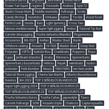
Jerkbaits duros
Cangrejos
Stick baits
Aniversario
Power Tail Squid
regalos
Trenzado
Análisis
Ajist TZ
Studio Ocean Mark
Paddle invertida
Fullrange
Scotty
Candy Shrimp
Hundidos
Ichikawa
Kaiten
Torzite
Assist hook
Perfect Link
Sonda
Rais
Light Spinning
Cross Two
lubinas mediterraneo
Super ligth jigging
Vinilos
Tutorial Tip Run
Carrete slow jigging
Trucha Señuelos Blandos
Pegamentos
Accesorios
IKA 2021
Anillas
Blaster Shad
Bariki
Offshore casting
Anzuelo
Hi TIDE
Master Shad
Deep liner
Polyester
10FTU
Kattobi Bou
Crankbaits
Poppers
Ropa
Cajas
Jerkbaits blandos
Grubs
Riñonera
Spinnerbaits
Spinnerbait y buzzerbaits
Hèlices
Kayak
swimbaits
nudos
poliester
Petit Bomber
Nexus
TEROTERO
ten feet under
Tutorial Shore Jigging
Chema San Martin
Alberto Burundarena
Eventos
IKA 2023
TOP 3 SEÑUELOS BLANDOS 23
Super ligth jigging 2024
TOP 3 SEÑUELOS DUROS 23
TOP SEÑUELOS BLANDOS 23
TOP SEÑUELOS DUROS 23
Trucha Señuelos Duros
Trucha Cañas
japanstyle
Tauro
Carrete Fullrange
SOM
Anzuelo triple
Chalecos
Capturaysuelta
Grapas
Mazume
Pit Swimmer
pit swimmer
Color
Prox