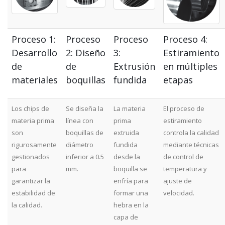
Proceso 1:
Proceso
Proceso
Proceso 4:
Desarrollo
2: Diseño
3:
Estiramiento
de
de
Extrusión
en múltiples
materiales
boquillas
fundida
etapas
Los chips de
Se diseña la
La materia
El proceso de
materia prima
línea con
prima
estiramiento
son
boquillas de
extruida
controla la calidad
rigurosamente
diámetro
fundida
mediante técnicas
gestionados
inferior a 0.5
desde la
de control de
para
mm.
boquilla se
temperatura y
garantizar la
enfría para
ajuste de
estabilidad de
formar una
velocidad.
la calidad.
hebra en la
capa de