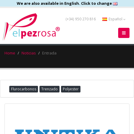
We are also available in English. Click to change
(+34) 950 270 816
Español
Home
Noticias
Entrada
Flurocarbonos
Trenzado
Polyester