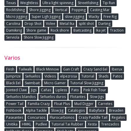
Texas
Weightless
Ultra light spinning
Streetfishing
Tip Run
Rockfishing
Shore jigging
Vertical
Popping
Casting Mar
Micro jigging
Super Ligh Jigging
slow jigging
Wacky
Free Rig
Carolina
Drop Shot
Volee
Metal Ika
split shot
Darting
Damikirig
Shore game
Rock shore
Baitcasting
Ika jet
Traction
Serviola
Shore Slow Jigging
Varios
Fiiish
Tailwalk
Black Minnow
Gan Craft
Crazy Sand Eel
Iberux
Jumprize
Señuelos
Videos
elpezrosa
Tutorial
Shads
Patos
Black Eel
Swimbait
Micro Gamer
Tutorial Slow Jigging
Jointed Claw
Jigs
Cañas
Lipless
Pato
Pink Fish Tour
Señuelos blandos
Señuelos duros
Flotantes
Slow Jigs
Power Tail
Familia Crazy
Float Plus
Mud Digger
Carretes
Fishbook
Alpha Tackle
Slow Jig
Catalogos
Babyface
Breaden
Paseantes
Concursos
Flurocarbonos
Crazy Paddle Tail
Regalos
Unitika
HMKL
Pudlee
Tutorial Tai Rubber
Xesta
Trenzados