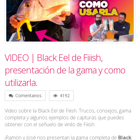
VIDEO | Black Eel de Fiiish,
presentación de la gama y como
utilizarla.
Comentarios
4192
Video sobre la Black Eel de Fiiish. Trucos, consejos, gama
completa y algunos ejemplos de capturas que puedes
obtener con el señuelo de vinilo de Fiiish.
¡Ramón y José nos presentan la gama completa de
Black