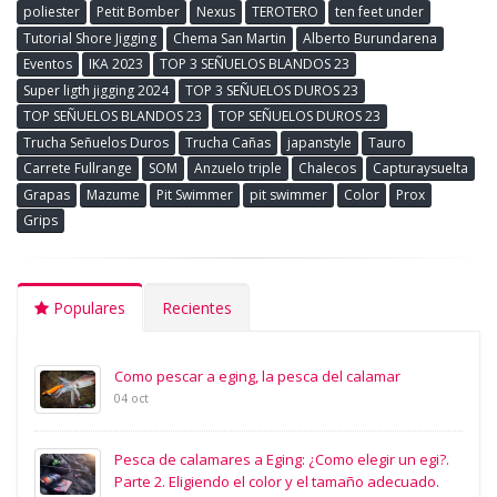
poliester
Petit Bomber
Nexus
TEROTERO
ten feet under
Tutorial Shore Jigging
Chema San Martin
Alberto Burundarena
Eventos
IKA 2023
TOP 3 SEÑUELOS BLANDOS 23
Super ligth jigging 2024
TOP 3 SEÑUELOS DUROS 23
TOP SEÑUELOS BLANDOS 23
TOP SEÑUELOS DUROS 23
Trucha Señuelos Duros
Trucha Cañas
japanstyle
Tauro
Carrete Fullrange
SOM
Anzuelo triple
Chalecos
Capturaysuelta
Grapas
Mazume
Pit Swimmer
pit swimmer
Color
Prox
Grips
Populares
Recientes
Como pescar a eging, la pesca del calamar
04 oct
Pesca de calamares a Eging: ¿Como elegir un egi?.
Parte 2. Eligiendo el color y el tamaño adecuado.