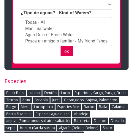
Especies
Black Bass
Lubina
Dentòn
Lucio
Esparidos, Sargo, Pargo, Breca
Trucha
Atún
Serviola
Jurel
Carangidos, Anjova, Palometon
Pargo
Mero
Lucioperca
Especies Mar
Barbo
Baila
Calamar
Perca fluviatilis
Especies agua dulce
Abadejo
anjova (Pomatomus saltator-saltatrix)
Bacoreta
Dentón
Dorada
sepia
bonito (Sarda sarda)
algarín (Belone Belone)
Siluro