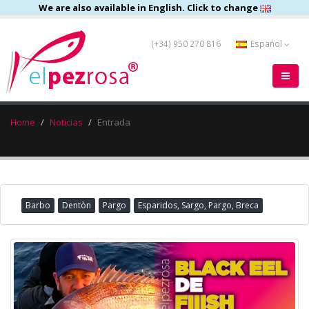
We are also available in English. Click to change
(+34) 950 270 816
Español
Home
Noticias
Entrada
Barbo
Dentòn
Pargo
Esparidos, Sargo, Pargo, Breca