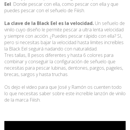
Eel
. Donde pescar con ella, como pescar con ella y que
puedes pescar con el señuelo de Fiiish.
La clave de la Black Eel es la velocidad.
Un señuelo de
vinilo cuyo diseño le permite pescar a ultra lenta velocidad
y siempre con acción. ¿Puedes pescar rápido con ella? SI,
pero si necesitas bajar la velocidad hasta limites increíbles
la Black Eel seguirá nadando con naturalidad.
Tres tallas, 8 pesos diferentes y hasta 6 colores para
combinar y conseguir la configuración de señuelo que
necesitas para pescar lubinas, dentones, pargos, pageles,
brecas, sargos y hasta truchas.
Os dejo el video para que José y Ramón os cuenten todo
lo que necesitas saber sobre este increíble lanzón de vinilo
de la marca Fiiish.