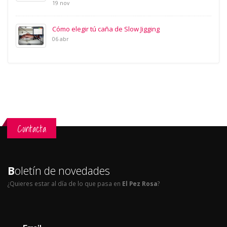
19 nov
Cómo elegir tú caña de Slow Jigging
06 abr
Contacta
B
oletín de novedades
¿Quieres estar al día de lo que pasa en
El Pez Rosa
?