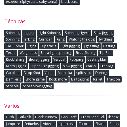
espetón (Sphyraena sphyraena)
black bass
Técnicas
Spinning
Jigging
Light Spinning
Spinning Ligero
Slow jigging
Spinning
Jerking
Currican
Ajing
Walking the dog
twiching
Tai Rubber
Eging
Superficie
Light Jigging
Jigcasting
Casting
Texas
Weightless
Ultra light spinning
Streetfishing
Tip Run
Rockfishing
Shore jigging
Vertical
Popping
Casting Mar
Micro jigging
Super Ligh Jigging
slow jigging
Wacky
Free Rig
Carolina
Drop Shot
Volee
Metal Ika
split shot
Darting
Damikirig
Shore game
Rock shore
Baitcasting
Ika jet
Traction
Serviola
Shore Slow Jigging
Varios
Fiiish
Tailwalk
Black Minnow
Gan Craft
Crazy Sand Eel
Iberux
Jumprize
Señuelos
Videos
elpezrosa
Tutorial
Shads
Patos