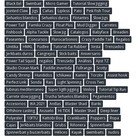
Black Eel
Swimbait
Micro Gamer
Tutorial Slow Jigging
Jointed Claw
Jigs
Cañas
Lipless
Pato
Pink Fish Tour
Señuelos blandos
Señuelos duros
Flotantes
Slow Jigs
Power Tail
Familia Crazy
Float Plus
Mud Digger
Carretes
Fishbook
Alpha Tackle
Slow Jig
Catalogos
Babyface
Breaden
Paseantes
Concursos
Flurocarbonos
Crazy Paddle Tail
Regalos
Unitika
HMKL
Pudlee
Tutorial Tai Rubber
Xesta
Trenzados
Jerkbaits duros
Cangrejos
Stick baits
Aniversario
Power Tail Squid
regalos
Trenzado
Análisis
Ajist TZ
Studio Ocean Mark
Paddle invertida
Fullrange
Scotty
Candy Shrimp
Hundidos
Ichikawa
Kaiten
Torzite
Assist hook
Perfect Link
Sonda
Rais
Light Spinning
Cross Two
lubinas mediterraneo
Super ligth jigging
Vinilos
Tutorial Tip Run
Carrete slow jigging
Trucha Señuelos Blandos
Pegamentos
Accesorios
IKA 2021
Anillas
Blaster Shad
Bariki
Offshore casting
Anzuelo
Hi TIDE
Master Shad
Deep liner
Polyester
10FTU
Kattobi Bou
Crankbaits
Poppers
Ropa
Cajas
Jerkbaits blandos
Grubs
Riñonera
Spinnerbaits
Spinnerbait y buzzerbaits
Hèlices
Kayak
swimbaits
nudos