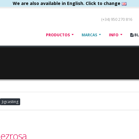
We are also available in English. Click to change
(+34) 950 270 816
PRODUCTOS
MARCAS
INFO
B
Jigcasting
pezrosa