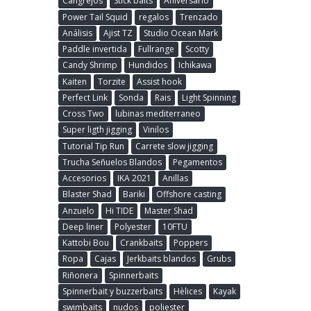
Cangrejos
Stick baits
Aniversario
Power Tail Squid
regalos
Trenzado
Análisis
Ajist TZ
Studio Ocean Mark
Paddle invertida
Fullrange
Scotty
Candy Shrimp
Hundidos
Ichikawa
Kaiten
Torzite
Assist hook
Perfect Link
Sonda
Rais
Light Spinning
Cross Two
lubinas mediterraneo
Super ligth jigging
Vinilos
Tutorial Tip Run
Carrete slow jigging
Trucha Señuelos Blandos
Pegamentos
Accesorios
IKA 2021
Anillas
Blaster Shad
Bariki
Offshore casting
Anzuelo
Hi TIDE
Master Shad
Deep liner
Polyester
10FTU
Kattobi Bou
Crankbaits
Poppers
Ropa
Cajas
Jerkbaits blandos
Grubs
Riñonera
Spinnerbaits
Spinnerbait y buzzerbaits
Hèlices
Kayak
swimbaits
nudos
poliester