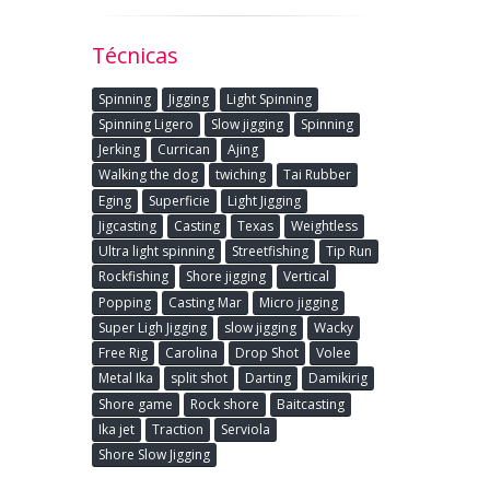
Técnicas
Spinning
Jigging
Light Spinning
Spinning Ligero
Slow jigging
Spinning
Jerking
Currican
Ajing
Walking the dog
twiching
Tai Rubber
Eging
Superficie
Light Jigging
Jigcasting
Casting
Texas
Weightless
Ultra light spinning
Streetfishing
Tip Run
Rockfishing
Shore jigging
Vertical
Popping
Casting Mar
Micro jigging
Super Ligh Jigging
slow jigging
Wacky
Free Rig
Carolina
Drop Shot
Volee
Metal Ika
split shot
Darting
Damikirig
Shore game
Rock shore
Baitcasting
Ika jet
Traction
Serviola
Shore Slow Jigging