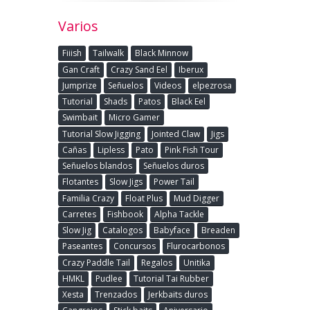
Varios
Fiiish
Tailwalk
Black Minnow
Gan Craft
Crazy Sand Eel
Iberux
Jumprize
Señuelos
Videos
elpezrosa
Tutorial
Shads
Patos
Black Eel
Swimbait
Micro Gamer
Tutorial Slow Jigging
Jointed Claw
Jigs
Cañas
Lipless
Pato
Pink Fish Tour
Señuelos blandos
Señuelos duros
Flotantes
Slow Jigs
Power Tail
Familia Crazy
Float Plus
Mud Digger
Carretes
Fishbook
Alpha Tackle
Slow Jig
Catalogos
Babyface
Breaden
Paseantes
Concursos
Flurocarbonos
Crazy Paddle Tail
Regalos
Unitika
HMKL
Pudlee
Tutorial Tai Rubber
Xesta
Trenzados
Jerkbaits duros