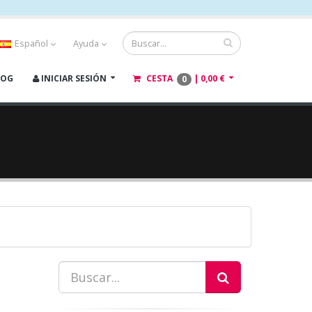
Español
Ayuda
LOG
INICIAR SESIÓN
CESTA
|
0,00 €
0