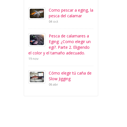
Como pescar a eging, la
pesca del calamar
04 oct
Pesca de calamares a
Eging: ¿Como elegir un
egi?. Parte 2. Eligiendo
el color y el tamaño adecuado.
19 nov
Cómo elegir tú caña de
Slow Jigging
06 abr