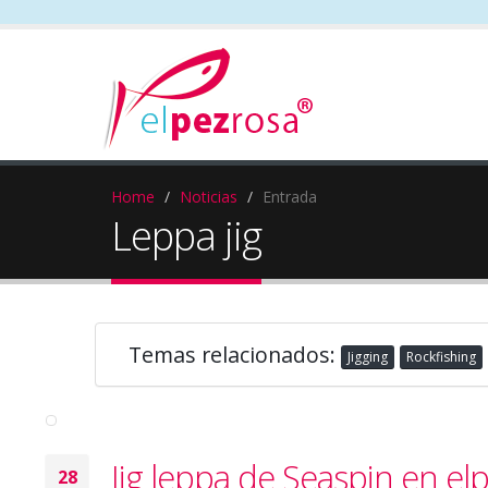
Home
Noticias
Entrada
Leppa jig
Temas relacionados:
Jigging
Rockfishing
Jig leppa de Seaspin en el
28