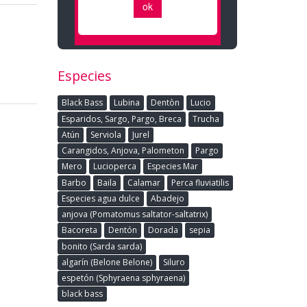
Especies
Black Bass
Lubina
Dentòn
Lucio
Esparidos, Sargo, Pargo, Breca
Trucha
Atún
Serviola
Jurel
Carangidos, Anjova, Palometon
Pargo
Mero
Lucioperca
Especies Mar
Barbo
Baila
Calamar
Perca fluviatilis
Especies agua dulce
Abadejo
anjova (Pomatomus saltator-saltatrix)
Bacoreta
Dentón
Dorada
sepia
bonito (Sarda sarda)
algarín (Belone Belone)
Siluro
espetón (Sphyraena sphyraena)
black bass