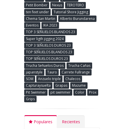
Petit Bomber
Nexus
TEROTERO
ten feet under
Tutorial Shore Jigging
Chema San Martin
Alberto Burundarena
Eventos
IKA 2023
TOP 3 SEÑUELOS BLANDOS 23
Super ligth jigging 2024
TOP 3 SEÑUELOS DUROS 23
TOP SEÑUELOS BLANDOS 23
TOP SEÑUELOS DUROS 23
Trucha Señuelos Duros
Trucha Cañas
japanstyle
Tauro
Carrete Fullrange
SOM
Anzuelo triple
Chalecos
Capturaysuelta
Grapas
Mazume
Pit Swimmer
pit swimmer
Color
Prox
Grips
Populares
Recientes