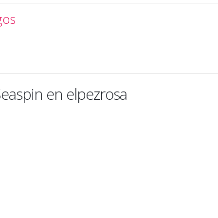
gos
Seaspin en elpezrosa