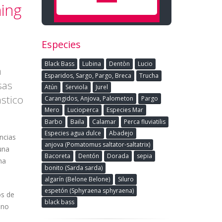
ning
Especies
Black Bass
Lubina
Dentòn
Lucio
a
Esparidos, Sargo, Pargo, Breca
Trucha
sas
Atún
Serviola
Jurel
stico
Carangidos, Anjova, Palometon
Pargo
Mero
Lucioperca
Especies Mar
Barbo
Baila
Calamar
Perca fluviatilis
Especies agua dulce
Abadejo
ncias
anjova (Pomatomus saltator-saltatrix)
una
Bacoreta
Dentón
Dorada
sepia
na
bonito (Sarda sarda)
algarín (Belone Belone)
Siluro
espetón (Sphyraena sphyraena)
os de
black bass
 no