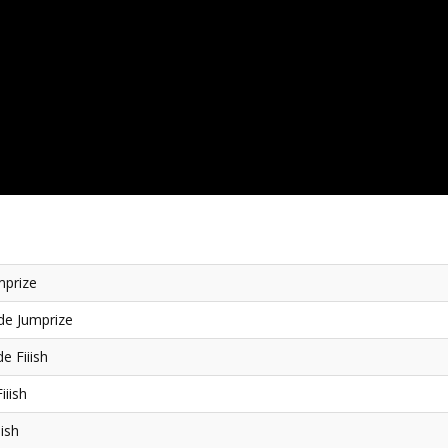
 la apasionante experiencia de pescar, lo encuentras en nuestra web
olver todas tus dudas, ¡no dudes en llamarnos al 950 270 816 os ma
mprize
de Jumprize
e Fiiish
iiish
iish