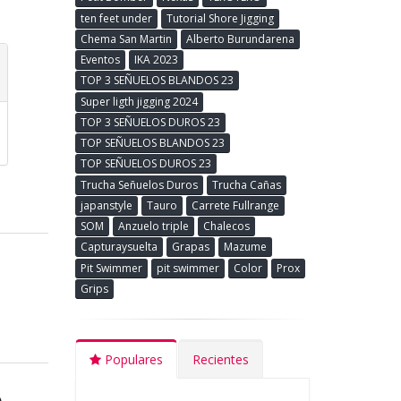
ten feet under
Tutorial Shore Jigging
Chema San Martin
Alberto Burundarena
Eventos
IKA 2023
TOP 3 SEÑUELOS BLANDOS 23
Super ligth jigging 2024
TOP 3 SEÑUELOS DUROS 23
TOP SEÑUELOS BLANDOS 23
TOP SEÑUELOS DUROS 23
Trucha Señuelos Duros
Trucha Cañas
japanstyle
Tauro
Carrete Fullrange
SOM
Anzuelo triple
Chalecos
Capturaysuelta
Grapas
Mazume
Pit Swimmer
pit swimmer
Color
Prox
Grips
Populares
Recientes
e