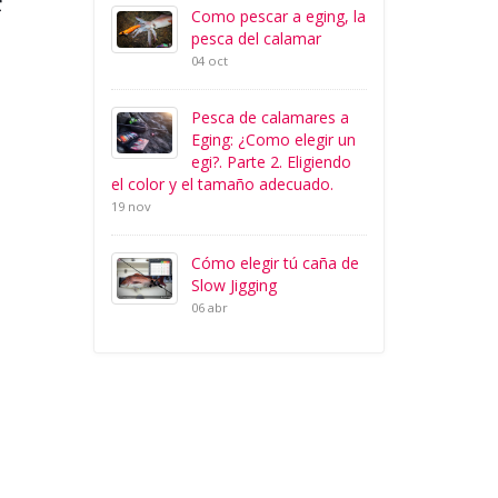
Como pescar a eging, la
pesca del calamar
04 oct
Pesca de calamares a
Eging: ¿Como elegir un
egi?. Parte 2. Eligiendo
el color y el tamaño adecuado.
19 nov
Cómo elegir tú caña de
Slow Jigging
06 abr