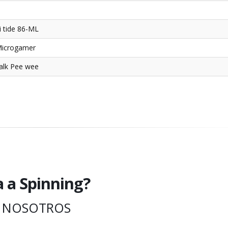
i tide 86-ML
Microgamer
alk Pee wee
a a Spinning?
 NOSOTROS