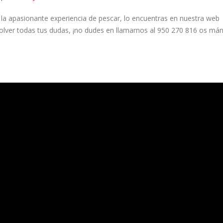
 la apasionante experiencia de pescar, lo encuentras en nuestra web
olver todas tus dudas, ¡no dudes en llamarnos al 950 270 816 os má
El Pez Rosa! En esta ocasión, nos sumergimos en una de las experie
 2023. Acompáñanos mientras compartimos contigo la adrenalina de 
stantes bailas pequeñas, todo esto en medio de aguas cristalinas y u
 y queremos que te sumerjas con nosotros para descubrir los secret
uelos. ¿Quieres mejorar tus habilidades y aprender trucos que quizás
tps://www.youtube.com/channel
/UCKCZZczGOaplOjh2ny16XtA.