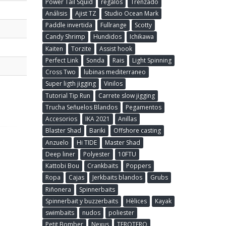
Power Tail Squid
regalos
Trenzado
Análisis
Ajist TZ
Studio Ocean Mark
Paddle invertida
Fullrange
Scotty
Candy Shrimp
Hundidos
Ichikawa
Kaiten
Torzite
Assist hook
Perfect Link
Sonda
Rais
Light Spinning
Cross Two
lubinas mediterraneo
Super ligth jigging
Vinilos
Tutorial Tip Run
Carrete slow jigging
Trucha Señuelos Blandos
Pegamentos
Accesorios
IKA 2021
Anillas
Blaster Shad
Bariki
Offshore casting
Anzuelo
Hi TIDE
Master Shad
Deep liner
Polyester
10FTU
Kattobi Bou
Crankbaits
Poppers
Ropa
Cajas
Jerkbaits blandos
Grubs
Riñonera
Spinnerbaits
Spinnerbait y buzzerbaits
Hèlices
Kayak
swimbaits
nudos
poliester
Petit Bomber
Nexus
TEROTERO