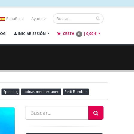
Español
Ayuda
LOG
INICIAR SESIÓN
CESTA
|
0,00 €
0
Spinning
lubinas mediterraneo
Petit Bomber