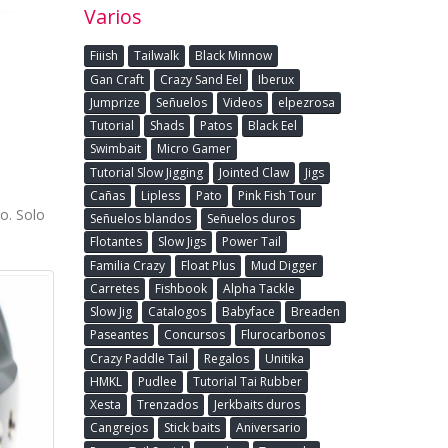
Varios
Fiiish
Tailwalk
Black Minnow
Gan Craft
Crazy Sand Eel
Iberux
Jumprize
Señuelos
Videos
elpezrosa
Tutorial
Shads
Patos
Black Eel
Swimbait
Micro Gamer
Tutorial Slow Jigging
Jointed Claw
Jigs
Cañas
Lipless
Pato
Pink Fish Tour
io. Solo
Señuelos blandos
Señuelos duros
Flotantes
Slow Jigs
Power Tail
Familia Crazy
Float Plus
Mud Digger
Carretes
Fishbook
Alpha Tackle
Slow Jig
Catalogos
Babyface
Breaden
Paseantes
Concursos
Flurocarbonos
Crazy Paddle Tail
Regalos
Unitika
HMKL
Pudlee
Tutorial Tai Rubber
Xesta
Trenzados
Jerkbaits duros
Cangrejos
Stick baits
Aniversario