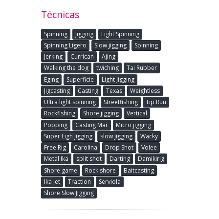
Técnicas
Spinning
Jigging
Light Spinning
Spinning Ligero
Slow jigging
Spinning
Jerking
Currican
Ajing
Walking the dog
twiching
Tai Rubber
Eging
Superficie
Light Jigging
Jigcasting
Casting
Texas
Weightless
Ultra light spinning
Streetfishing
Tip Run
Rockfishing
Shore jigging
Vertical
Popping
Casting Mar
Micro jigging
Super Ligh Jigging
slow jigging
Wacky
Free Rig
Carolina
Drop Shot
Volee
Metal Ika
split shot
Darting
Damikirig
Shore game
Rock shore
Baitcasting
Ika jet
Traction
Serviola
Shore Slow Jigging