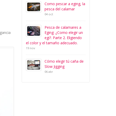
Como pescar a eging, la
pesca del calamar
04 oct
Pesca de calamares a
Eging: ¿Como elegir un
egancia
egi?. Parte 2. Eligiendo
el color y el tamaño adecuado.
19 nov
Cómo elegir tú caña de
Slow Jigging
06 abr