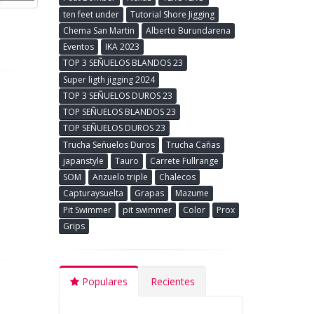
ten feet under
Tutorial Shore Jigging
Chema San Martin
Alberto Burundarena
Eventos
IKA 2023
TOP 3 SEÑUELOS BLANDOS 23
Super ligth jigging 2024
TOP 3 SEÑUELOS DUROS 23
TOP SEÑUELOS BLANDOS 23
TOP SEÑUELOS DUROS 23
Trucha Señuelos Duros
Trucha Cañas
japanstyle
Tauro
Carrete Fullrange
SOM
Anzuelo triple
Chalecos
Capturaysuelta
Grapas
Mazume
Pit Swimmer
pit swimmer
Color
Prox
Grips
Populares
Recientes