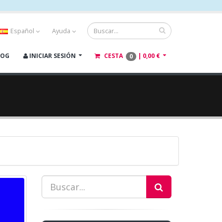
Español
Ayuda
LOG
INICIAR SESIÓN
CESTA
|
0,00 €
0