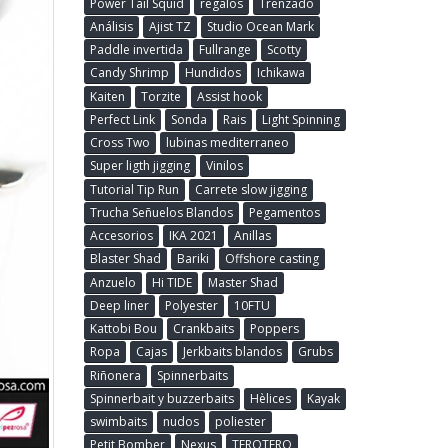
Power Tail Squid
regalos
Trenzado
Análisis
Ajist TZ
Studio Ocean Mark
Paddle invertida
Fullrange
Scotty
Candy Shrimp
Hundidos
Ichikawa
Kaiten
Torzite
Assist hook
Perfect Link
Sonda
Rais
Light Spinning
Cross Two
lubinas mediterraneo
Super ligth jigging
Vinilos
Tutorial Tip Run
Carrete slow jigging
Trucha Señuelos Blandos
Pegamentos
Accesorios
IKA 2021
Anillas
Blaster Shad
Bariki
Offshore casting
Anzuelo
Hi TIDE
Master Shad
Deep liner
Polyester
10FTU
Kattobi Bou
Crankbaits
Poppers
Ropa
Cajas
Jerkbaits blandos
Grubs
Riñonera
Spinnerbaits
Spinnerbait y buzzerbaits
Hèlices
Kayak
swimbaits
nudos
poliester
Petit Bomber
Nexus
TEROTERO