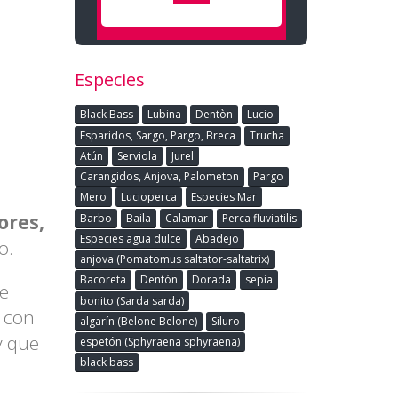
Especies
Black Bass
Lubina
Dentòn
Lucio
Esparidos, Sargo, Pargo, Breca
Trucha
Atún
Serviola
Jurel
Carangidos, Anjova, Palometon
Pargo
Mero
Lucioperca
Especies Mar
ores,
Barbo
Baila
Calamar
Perca fluviatilis
Especies agua dulce
Abadejo
jo.
anjova (Pomatomus saltator-saltatrix)
Bacoreta
Dentón
Dorada
sepia
le
bonito (Sarda sarda)
o con
algarín (Belone Belone)
Siluro
y que
espetón (Sphyraena sphyraena)
black bass