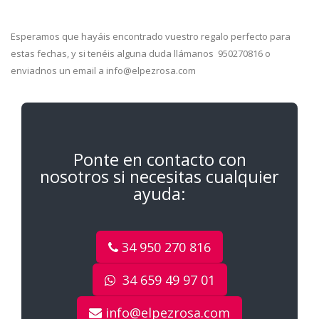
Esperamos que hayáis encontrado vuestro regalo perfecto para
estas fechas, y si tenéis alguna duda llámanos 950270816 o
enviadnos un email a info@elpezrosa.com
Ponte en contacto con
nosotros si necesitas cualquier
ayuda:
34 950 270 816
34 659 49 97 01
info@elpezrosa.com