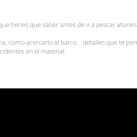
ue tienes que saber antes de ir a pescar atunes
ucha, como acercarlo al barco... detalles que te pe
ncidentes en el material.