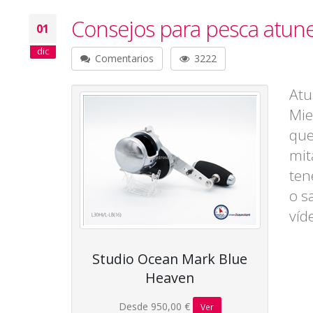
Consejos para pesca atunes
01
dic
Comentarios
3222
Atu
Mie
que
mit
ten
o s
víd
Studio Ocean Mark Blue
Heaven
Desde 950,00 €
Ver