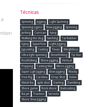
Técnicas
 a
Spinning
Jigging
Light Spinning
Spinning Ligero
Slow jigging
Spinning
rmiten
Jerking
Currican
Ajing
Walking the dog
twiching
Tai Rubber
Eging
Superficie
Light Jigging
Jigcasting
Casting
Texas
Weightless
Ultra light spinning
Streetfishing
Tip Run
Rockfishing
Shore jigging
Vertical
Popping
Casting Mar
Micro jigging
Super Ligh Jigging
slow jigging
Wacky
Free Rig
Carolina
Drop Shot
Volee
Metal Ika
split shot
Darting
Damikirig
Shore game
Rock shore
Baitcasting
Ika jet
Traction
Serviola
Shore Slow Jigging