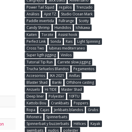
Cangrejos
Stick baits
Aniversario
Power Tail Squid
regalos
Trenzado
Análisis
Ajist TZ
Studio Ocean Mark
Paddle invertida
Fullrange
Scotty
Candy Shrimp
Hundidos
Ichikawa
Kaiten
Torzite
Assist hook
Perfect Link
Sonda
Rais
Light Spinning
Cross Two
lubinas mediterraneo
Super ligth jigging
Vinilos
Tutorial Tip Run
Carrete slow jigging
Trucha Señuelos Blandos
Pegamentos
Accesorios
IKA 2021
Anillas
Blaster Shad
Bariki
Offshore casting
Anzuelo
Hi TIDE
Master Shad
Deep liner
Polyester
10FTU
Kattobi Bou
Crankbaits
Poppers
Ropa
Cajas
Jerkbaits blandos
Grubs
Riñonera
Spinnerbaits
Spinnerbait y buzzerbaits
Hèlices
Kayak
on
swimbaits
nudos
poliester