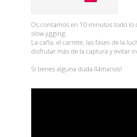
Os contamos en 10 minutos todo lo q
slow jigging.
La caña, el carrete, las fases de la l
disfrutar más de la captura y evitar i
Si tienes alguna duda llámanos!