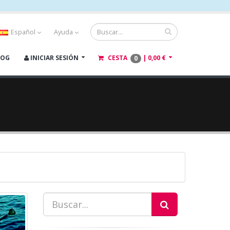
Español
Ayuda
LOG
INICIAR SESIÓN
CESTA
|
0,00 €
0