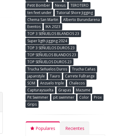
Petit Bomber
Nexus
TEROTERO
ten feet under
Tutorial Shore Jigging
Chema San Martin
Alberto Burundarena
Eventos
IKA 2023
TOP 3 SEÑUELOS BLANDOS 23
Super ligth jigging 2024
TOP 3 SEÑUELOS DUROS 23
TOP SEÑUELOS BLANDOS 23
TOP SEÑUELOS DUROS 23
Trucha Señuelos Duros
Trucha Cañas
japanstyle
Tauro
Carrete Fullrange
SOM
Anzuelo triple
Chalecos
Capturaysuelta
Grapas
Mazume
Pit Swimmer
pit swimmer
Color
Prox
Grips
Populares
Recientes