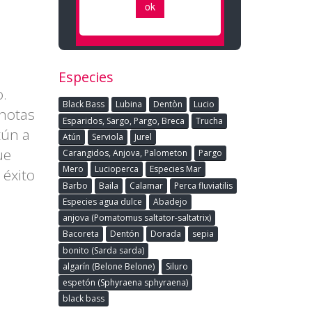
Especies
o.
Black Bass
Lubina
Dentòn
Lucio
 notas
Esparidos, Sargo, Pargo, Breca
Trucha
tún a
Atún
Serviola
Jurel
ue
Carangidos, Anjova, Palometon
Pargo
Mero
Lucioperca
Especies Mar
 éxito
Barbo
Baila
Calamar
Perca fluviatilis
l
Especies agua dulce
Abadejo
anjova (Pomatomus saltator-saltatrix)
Bacoreta
Dentón
Dorada
sepia
bonito (Sarda sarda)
algarín (Belone Belone)
Siluro
espetón (Sphyraena sphyraena)
black bass