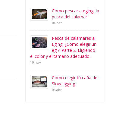
Como pescar a eging, la
pesca del calamar
04 oct
Pesca de calamares a
Eging: ¿Como elegir un
egi?. Parte 2. Eligiendo
el color y el tamaño adecuado.
19 nov
Cómo elegir tú caña de
Slow Jigging
06 abr