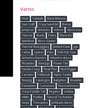
Varios
Fiiish
Tailwalk
Black Minnow
Gan Craft
Crazy Sand Eel
Iberux
Jumprize
Señuelos
Videos
elpezrosa
Tutorial
Shads
Patos
Black Eel
Swimbait
Micro Gamer
Tutorial Slow Jigging
Jointed Claw
Jigs
Cañas
Lipless
Pato
Pink Fish Tour
Señuelos blandos
Señuelos duros
Flotantes
Slow Jigs
Power Tail
Familia Crazy
Float Plus
Mud Digger
Carretes
Fishbook
Alpha Tackle
Slow Jig
Catalogos
Babyface
Breaden
Paseantes
Concursos
Flurocarbonos
Crazy Paddle Tail
Regalos
Unitika
HMKL
Pudlee
Tutorial Tai Rubber
Xesta
Trenzados
Jerkbaits duros