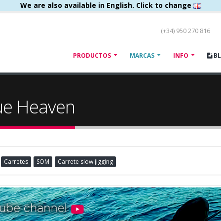
We are also available in English. Click to change
(+34) 950 270 816
PRODUCTOS
MARCAS
INFO
B
ue Heaven
Carretes
SOM
Carrete slow jigging