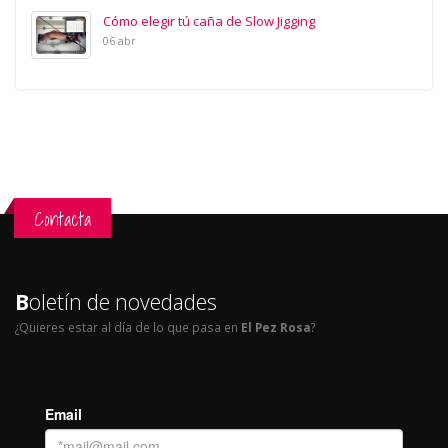
Cómo elegir tú caña de Slow Jigging
06 abr
Contacta
B
oletín de novedades
¿Quieres estar al día de lo que pasa en
El Pez Rosa
?