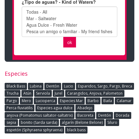
Especies
Black Bass
Lubina
Dentòn
Lucio
Esparidos, Sargo, Pargo, Breca
Trucha
Atún
Serviola
Jurel
Carangidos, Anjova, Palometon
Pargo
Mero
Lucioperca
Especies Mar
Barbo
Baila
Calamar
Perca fluviatilis
Especies agua dulce
Abadejo
anjova (Pomatomus saltator-saltatrix)
Bacoreta
Dentón
Dorada
sepia
bonito (Sarda sarda)
algarín (Belone Belone)
Siluro
espetón (Sphyraena sphyraena)
black bass