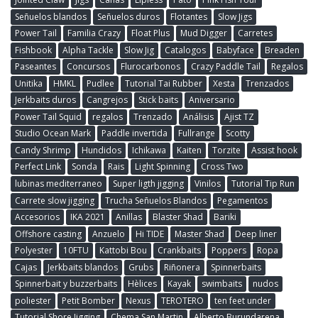
Señuelos blandos
Señuelos duros
Flotantes
Slow Jigs
Power Tail
Familia Crazy
Float Plus
Mud Digger
Carretes
Fishbook
Alpha Tackle
Slow Jig
Catalogos
Babyface
Breaden
Paseantes
Concursos
Flurocarbonos
Crazy Paddle Tail
Regalos
Unitika
HMKL
Pudlee
Tutorial Tai Rubber
Xesta
Trenzados
Jerkbaits duros
Cangrejos
Stick baits
Aniversario
Power Tail Squid
regalos
Trenzado
Análisis
Ajist TZ
Studio Ocean Mark
Paddle invertida
Fullrange
Scotty
Candy Shrimp
Hundidos
Ichikawa
Kaiten
Torzite
Assist hook
Perfect Link
Sonda
Rais
Light Spinning
Cross Two
lubinas mediterraneo
Super ligth jigging
Vinilos
Tutorial Tip Run
Carrete slow jigging
Trucha Señuelos Blandos
Pegamentos
Accesorios
IKA 2021
Anillas
Blaster Shad
Bariki
Offshore casting
Anzuelo
Hi TIDE
Master Shad
Deep liner
Polyester
10FTU
Kattobi Bou
Crankbaits
Poppers
Ropa
Cajas
Jerkbaits blandos
Grubs
Riñonera
Spinnerbaits
Spinnerbait y buzzerbaits
Hèlices
Kayak
swimbaits
nudos
poliester
Petit Bomber
Nexus
TEROTERO
ten feet under
Tutorial Shore Jigging
Chema San Martin
Alberto Burundarena