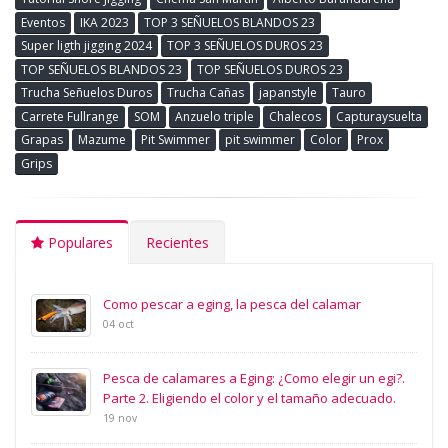
Eventos
IKA 2023
TOP 3 SEÑUELOS BLANDOS 23
Super ligth jigging 2024
TOP 3 SEÑUELOS DUROS 23
TOP SEÑUELOS BLANDOS 23
TOP SEÑUELOS DUROS 23
Trucha Señuelos Duros
Trucha Cañas
japanstyle
Tauro
Carrete Fullrange
SOM
Anzuelo triple
Chalecos
Capturaysuelta
Grapas
Mazume
Pit Swimmer
pit swimmer
Color
Prox
Grips
Populares
Recientes
Como pescar a eging, la pesca del calamar
04 oct
Pesca de calamares a Eging: ¿Como elegir un egi?.
Parte 2. Eligiendo el color y el tamaño adecuado.
19 nov