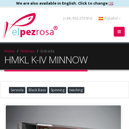
We are also available in English. Click to change
(+34) 950 270 816
Español
Home
Noticias
Entrada
HMKL K-IV MINNOW
Serviola
Black Bass
Spinning
twiching