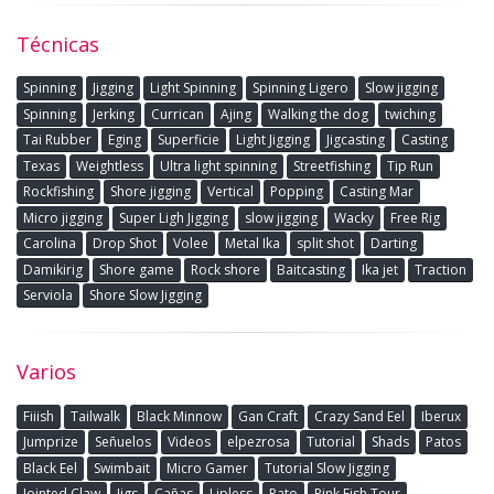
Técnicas
Spinning
Jigging
Light Spinning
Spinning Ligero
Slow jigging
Spinning
Jerking
Currican
Ajing
Walking the dog
twiching
Tai Rubber
Eging
Superficie
Light Jigging
Jigcasting
Casting
Texas
Weightless
Ultra light spinning
Streetfishing
Tip Run
Rockfishing
Shore jigging
Vertical
Popping
Casting Mar
Micro jigging
Super Ligh Jigging
slow jigging
Wacky
Free Rig
Carolina
Drop Shot
Volee
Metal Ika
split shot
Darting
Damikirig
Shore game
Rock shore
Baitcasting
Ika jet
Traction
Serviola
Shore Slow Jigging
Varios
Fiiish
Tailwalk
Black Minnow
Gan Craft
Crazy Sand Eel
Iberux
Jumprize
Señuelos
Videos
elpezrosa
Tutorial
Shads
Patos
Black Eel
Swimbait
Micro Gamer
Tutorial Slow Jigging
Jointed Claw
Jigs
Cañas
Lipless
Pato
Pink Fish Tour