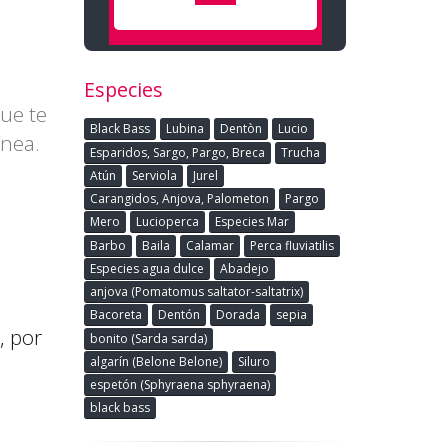
Especies
ue te
Black Bass
Lubina
Dentòn
Lucio
ínea.
Esparidos, Sargo, Pargo, Breca
Trucha
Atún
Serviola
Jurel
Carangidos, Anjova, Palometon
Pargo
Mero
Lucioperca
Especies Mar
Barbo
Baila
Calamar
Perca fluviatilis
Especies agua dulce
Abadejo
anjova (Pomatomus saltator-saltatrix)
Bacoreta
Dentón
Dorada
sepia
, por
bonito (Sarda sarda)
algarín (Belone Belone)
Siluro
espetón (Sphyraena sphyraena)
black bass