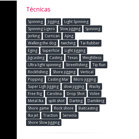
Técnicas
Spinning
Jigging
Light Spinning
Spinning Ligero
Slow jigging
Spinning
Jerking
Currican
Ajing
Walking the dog
twiching
Tai Rubber
Eging
Superficie
Light Jigging
Jigcasting
Casting
Texas
Weightless
Ultra light spinning
Streetfishing
Tip Run
Rockfishing
Shore jigging
Vertical
Popping
Casting Mar
Micro jigging
Super Ligh Jigging
slow jigging
Wacky
Free Rig
Carolina
Drop Shot
Volee
Metal Ika
split shot
Darting
Damikirig
Shore game
Rock shore
Baitcasting
Ika jet
Traction
Serviola
Shore Slow Jigging