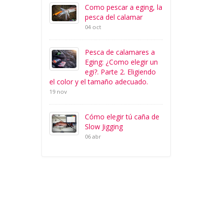
Como pescar a eging, la
pesca del calamar
04 oct
Pesca de calamares a
Eging: ¿Como elegir un
egi?. Parte 2. Eligiendo
el color y el tamaño adecuado.
19 nov
Cómo elegir tú caña de
Slow Jigging
06 abr