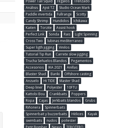
Power Tail Squid
regalos
Trenzado
Análisis
Ajist TZ
Studio Ocean Mark
Paddle invertida
Fullrange
Scotty
Candy Shrimp
Hundidos
Ichikawa
Kaiten
Torzite
Assist hook
Perfect Link
Sonda
Rais
Light Spinning
Cross Two
lubinas mediterraneo
Super ligth jigging
Vinilos
Tutorial Tip Run
Carrete slow jigging
Trucha Señuelos Blandos
Pegamentos
Accesorios
IKA 2021
Anillas
Blaster Shad
Bariki
Offshore casting
Anzuelo
Hi TIDE
Master Shad
Deep liner
Polyester
10FTU
Kattobi Bou
Crankbaits
Poppers
Ropa
Cajas
Jerkbaits blandos
Grubs
Riñonera
Spinnerbaits
Spinnerbait y buzzerbaits
Hèlices
Kayak
swimbaits
nudos
poliester
Petit Bomber
Nexus
TEROTERO