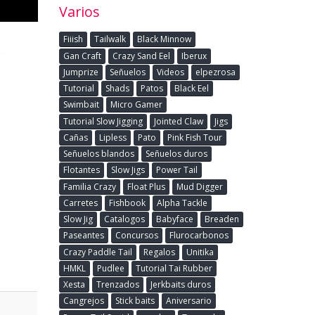
Varios
Fiiish
Tailwalk
Black Minnow
Gan Craft
Crazy Sand Eel
Iberux
Jumprize
Señuelos
Videos
elpezrosa
Tutorial
Shads
Patos
Black Eel
Swimbait
Micro Gamer
Tutorial Slow Jigging
Jointed Claw
Jigs
Cañas
Lipless
Pato
Pink Fish Tour
Señuelos blandos
Señuelos duros
Flotantes
Slow Jigs
Power Tail
Familia Crazy
Float Plus
Mud Digger
Carretes
Fishbook
Alpha Tackle
Slow Jig
Catalogos
Babyface
Breaden
Paseantes
Concursos
Flurocarbonos
Crazy Paddle Tail
Regalos
Unitika
HMKL
Pudlee
Tutorial Tai Rubber
Xesta
Trenzados
Jerkbaits duros
Cangrejos
Stick baits
Aniversario