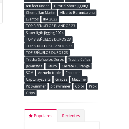
ten feet under
Tutorial Shore Jigging
Chema San Martin
Alberto Burundarena
Eventos
IKA 2023
TOP 3 SEÑUELOS BLANDOS 23
Super ligth jigging 2024
TOP 3 SEÑUELOS DUROS 23
TOP SEÑUELOS BLANDOS 23
TOP SEÑUELOS DUROS 23
Trucha Señuelos Duros
Trucha Cañas
japanstyle
Tauro
Carrete Fullrange
SOM
Anzuelo triple
Chalecos
Capturaysuelta
Grapas
Mazume
Pit Swimmer
pit swimmer
Color
Prox
Grips
Populares
Recientes