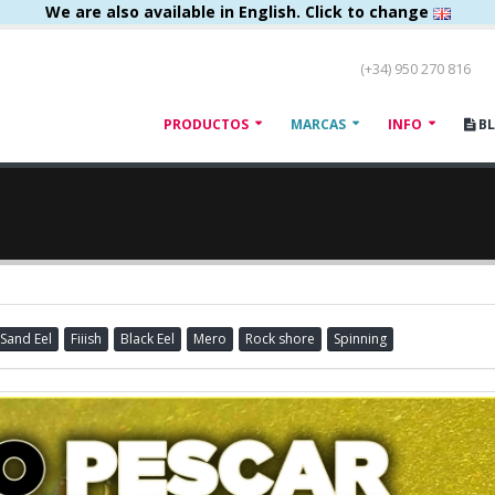
We are also available in English. Click to change
(+34) 950 270 816
PRODUCTOS
MARCAS
INFO
B
 Sand Eel
Fiiish
Black Eel
Mero
Rock shore
Spinning