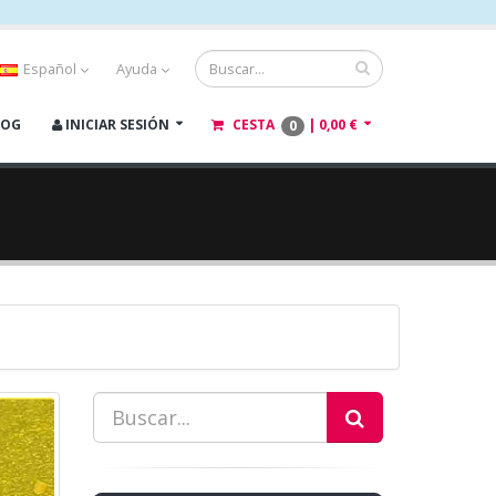
Español
Ayuda
LOG
INICIAR SESIÓN
CESTA
|
0,00 €
0