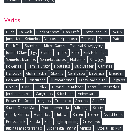
Varios
Fiiish
Tailwalk
Black Minnow
Gan Craft
Crazy Sand Eel
Iberux
Jumprize
Señuelos
Videos
elpezrosa
Tutorial
Shads
Patos
Black Eel
Swimbait
Micro Gamer
Tutorial Slow Jigging
Jointed Claw
Jigs
Cañas
Lipless
Pato
Pink Fish Tour
Señuelos blandos
Señuelos duros
Flotantes
Slow Jigs
Power Tail
Familia Crazy
Float Plus
Mud Digger
Carretes
Fishbook
Alpha Tackle
Slow Jig
Catalogos
Babyface
Breaden
Paseantes
Concursos
Flurocarbonos
Crazy Paddle Tail
Regalos
Unitika
HMKL
Pudlee
Tutorial Tai Rubber
Xesta
Trenzados
Jerkbaits duros
Cangrejos
Stick baits
Aniversario
Power Tail Squid
regalos
Trenzado
Análisis
Ajist TZ
Studio Ocean Mark
Paddle invertida
Fullrange
Scotty
Candy Shrimp
Hundidos
Ichikawa
Kaiten
Torzite
Assist hook
Perfect Link
Sonda
Rais
Light Spinning
Cross Two
lubinas mediterraneo
Super ligth jigging
Vinilos
Tutorial Tip Run