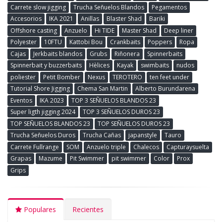
Carrete slow jigging
Trucha Señuelos Blandos
Pegamentos
Accesorios
IKA 2021
Anillas
Blaster Shad
Bariki
Offshore casting
Anzuelo
Hi TIDE
Master Shad
Deep liner
Polyester
10FTU
Kattobi Bou
Crankbaits
Poppers
Ropa
Cajas
Jerkbaits blandos
Grubs
Riñonera
Spinnerbaits
Spinnerbait y buzzerbaits
Hèlices
Kayak
swimbaits
nudos
poliester
Petit Bomber
Nexus
TEROTERO
ten feet under
Tutorial Shore Jigging
Chema San Martin
Alberto Burundarena
Eventos
IKA 2023
TOP 3 SEÑUELOS BLANDOS 23
Super ligth jigging 2024
TOP 3 SEÑUELOS DUROS 23
TOP SEÑUELOS BLANDOS 23
TOP SEÑUELOS DUROS 23
Trucha Señuelos Duros
Trucha Cañas
japanstyle
Tauro
Carrete Fullrange
SOM
Anzuelo triple
Chalecos
Capturaysuelta
Grapas
Mazume
Pit Swimmer
pit swimmer
Color
Prox
Grips
Populares
Recientes