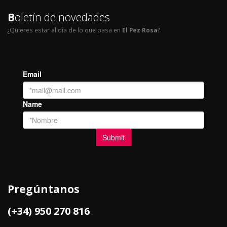
B
oletín de novedades
¿Quieres estar al día de lo que pasa en
El Pez Rosa
?
Pregúntanos
(+34) 950 270 816