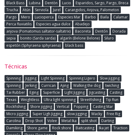
Black Bass
Lubina
Dentòn
Lucio
Esparidos, Sargo, Pargo, Breca
Trucha
Atún
Serviola
Jurel
Carangidos, Anjova, Palometon
Pargo
Mero
Lucioperca
Especies Mar
Barbo
Baila
Calamar
Perca fluviatilis
Especies agua dulce
Abadejo
anjova (Pomatomus saltator-saltatrix)
Bacoreta
Dentón
Dorada
sepia
bonito (Sarda sarda)
algarín (Belone Belone)
Siluro
espetón (Sphyraena sphyraena)
black bass
Técnicas
Spinning
Jigging
Light Spinning
Spinning Ligero
Slow jigging
Spinning
Jerking
Currican
Ajing
Walking the dog
twiching
Tai Rubber
Eging
Superficie
Light Jigging
Jigcasting
Casting
Texas
Weightless
Ultra light spinning
Streetfishing
Tip Run
Rockfishing
Shore jigging
Vertical
Popping
Casting Mar
Micro jigging
Super Ligh Jigging
slow jigging
Wacky
Free Rig
Carolina
Drop Shot
Volee
Metal Ika
split shot
Darting
Damikirig
Shore game
Rock shore
Baitcasting
Ika jet
Traction
Serviola
Shore Slow Jigging