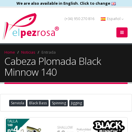
We are also available in English. Click to change
(+34) 950 270 816
Español
Home
Noticias
Entrada
Cabeza Plomada Black
Minnow 140
Serviola
Black Bass
Spinning
Jigging