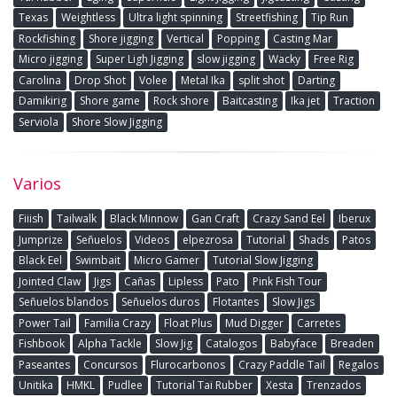
Texas
Weightless
Ultra light spinning
Streetfishing
Tip Run
Rockfishing
Shore jigging
Vertical
Popping
Casting Mar
Micro jigging
Super Ligh Jigging
slow jigging
Wacky
Free Rig
Carolina
Drop Shot
Volee
Metal Ika
split shot
Darting
Damikirig
Shore game
Rock shore
Baitcasting
Ika jet
Traction
Serviola
Shore Slow Jigging
Varios
Fiiish
Tailwalk
Black Minnow
Gan Craft
Crazy Sand Eel
Iberux
Jumprize
Señuelos
Videos
elpezrosa
Tutorial
Shads
Patos
Black Eel
Swimbait
Micro Gamer
Tutorial Slow Jigging
Jointed Claw
Jigs
Cañas
Lipless
Pato
Pink Fish Tour
Señuelos blandos
Señuelos duros
Flotantes
Slow Jigs
Power Tail
Familia Crazy
Float Plus
Mud Digger
Carretes
Fishbook
Alpha Tackle
Slow Jig
Catalogos
Babyface
Breaden
Paseantes
Concursos
Flurocarbonos
Crazy Paddle Tail
Regalos
Unitika
HMKL
Pudlee
Tutorial Tai Rubber
Xesta
Trenzados