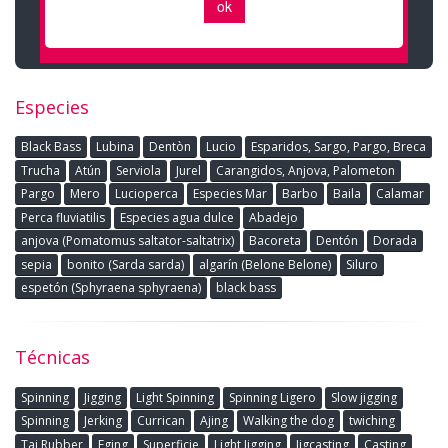
Especies
Black Bass
Lubina
Dentòn
Lucio
Esparidos, Sargo, Pargo, Breca
Trucha
Atún
Serviola
Jurel
Carangidos, Anjova, Palometon
Pargo
Mero
Lucioperca
Especies Mar
Barbo
Baila
Calamar
Perca fluviatilis
Especies agua dulce
Abadejo
anjova (Pomatomus saltator-saltatrix)
Bacoreta
Dentón
Dorada
sepia
bonito (Sarda sarda)
algarín (Belone Belone)
Siluro
espetón (Sphyraena sphyraena)
black bass
Técnicas
Spinning
Jigging
Light Spinning
Spinning Ligero
Slow jigging
Spinning
Jerking
Currican
Ajing
Walking the dog
twiching
Tai Rubber
Eging
Superficie
Light Jigging
Jigcasting
Casting