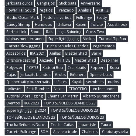
Jerkbaits duros
Cangrejos
Stick baits
Aniversario
Power Tail Squid
regalos
Trenzado
Análisis
Ajist TZ
Studio Ocean Mark
Paddle invertida
Fullrange
Scotty
Candy Shrimp
Hundidos
Ichikawa
Kaiten
Torzite
Assist hook
Perfect Link
Sonda
Rais
Light Spinning
Cross Two
lubinas mediterraneo
Super ligth jigging
Vinilos
Tutorial Tip Run
Carrete slow jigging
Trucha Señuelos Blandos
Pegamentos
Accesorios
IKA 2021
Anillas
Blaster Shad
Bariki
Offshore casting
Anzuelo
Hi TIDE
Master Shad
Deep liner
Polyester
10FTU
Kattobi Bou
Crankbaits
Poppers
Ropa
Cajas
Jerkbaits blandos
Grubs
Riñonera
Spinnerbaits
Spinnerbait y buzzerbaits
Hèlices
Kayak
swimbaits
nudos
poliester
Petit Bomber
Nexus
TEROTERO
ten feet under
Tutorial Shore Jigging
Chema San Martin
Alberto Burundarena
Eventos
IKA 2023
TOP 3 SEÑUELOS BLANDOS 23
Super ligth jigging 2024
TOP 3 SEÑUELOS DUROS 23
TOP SEÑUELOS BLANDOS 23
TOP SEÑUELOS DUROS 23
Trucha Señuelos Duros
Trucha Cañas
japanstyle
Tauro
Carrete Fullrange
SOM
Anzuelo triple
Chalecos
Capturaysuelta