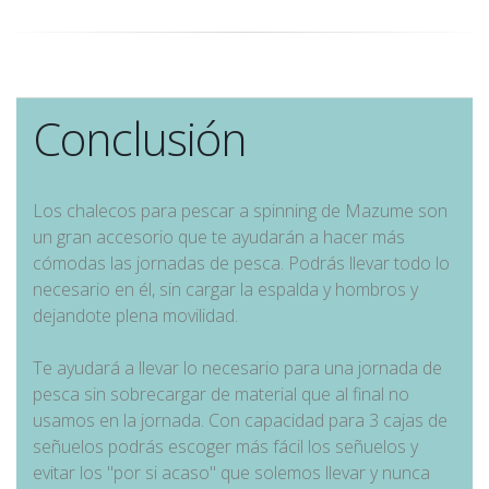
Conclusión
Los chalecos para pescar a spinning de Mazume son
un gran accesorio que te ayudarán a hacer más
cómodas las jornadas de pesca. Podrás llevar todo lo
necesario en él, sin cargar la espalda y hombros y
dejandote plena movilidad.
Te ayudará a llevar lo necesario para una jornada de
pesca sin sobrecargar de material que al final no
usamos en la jornada. Con capacidad para 3 cajas de
señuelos podrás escoger más fácil los señuelos y
evitar los "por si acaso" que solemos llevar y nunca