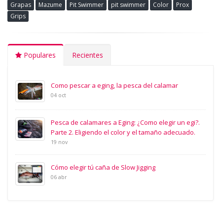
Grapas
Mazume
Pit Swimmer
pit swimmer
Color
Prox
Grips
Populares
Recientes
Como pescar a eging, la pesca del calamar
04 oct
Pesca de calamares a Eging: ¿Como elegir un egi?.
Parte 2. Eligiendo el color y el tamaño adecuado.
19 nov
Cómo elegir tú caña de Slow Jigging
06 abr