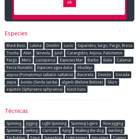
Especies
Black Bass
Lubina
Dentòn
Lucio
Esparidos, Sargo, Pargo, Breca
Trucha
Atún
Serviola
Jurel
Carangidos, Anjova, Palometon
Pargo
Mero
Lucioperca
Especies Mar
Barbo
Baila
Calamar
Perca fluviatilis
Especies agua dulce
Abadejo
anjova (Pomatomus saltator-saltatrix)
Bacoreta
Dentón
Dorada
sepia
bonito (Sarda sarda)
algarín (Belone Belone)
Siluro
espetón (Sphyraena sphyraena)
black bass
Técnicas
Spinning
Jigging
Light Spinning
Spinning Ligero
Slow jigging
Spinning
Jerking
Currican
Ajing
Walking the dog
twiching
Tai Rubber
Eging
Superficie
Light Jigging
Jigcasting
Casting