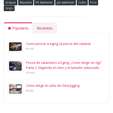
Grapas
Mazume
Pit Swimmer
pit swimmer
Color
Prox
Grips
Populares
Recientes
Como pescar a eging, la pesca del calamar
04 oct
Pesca de calamares a Eging: ¿Como elegir un egi?.
Parte 2. Eligiendo el color y el tamaño adecuado.
19 nov
Cómo elegir tú caña de Slow Jigging
06 abr