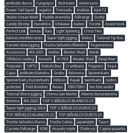
Jerkbaits duros
Cangrejos
Stick baits
Aniversario
Power Tail Squid
regalos
Trenzado
Análisis
Ajist TZ
Studio Ocean Mark
Paddle invertida
Fullrange
Scotty
Candy Shrimp
Hundidos
Ichikawa
Kaiten
Torzite
Assist hook
Perfect Link
Sonda
Rais
Light Spinning
Cross Two
lubinas mediterraneo
Super ligth jigging
Vinilos
Tutorial Tip Run
Carrete slow jigging
Trucha Señuelos Blandos
Pegamentos
Accesorios
IKA 2021
Anillas
Blaster Shad
Bariki
Offshore casting
Anzuelo
Hi TIDE
Master Shad
Deep liner
Polyester
10FTU
Kattobi Bou
Crankbaits
Poppers
Ropa
Cajas
Jerkbaits blandos
Grubs
Riñonera
Spinnerbaits
Spinnerbait y buzzerbaits
Hèlices
Kayak
swimbaits
nudos
poliester
Petit Bomber
Nexus
TEROTERO
ten feet under
Tutorial Shore Jigging
Chema San Martin
Alberto Burundarena
Eventos
IKA 2023
TOP 3 SEÑUELOS BLANDOS 23
Super ligth jigging 2024
TOP 3 SEÑUELOS DUROS 23
TOP SEÑUELOS BLANDOS 23
TOP SEÑUELOS DUROS 23
Trucha Señuelos Duros
Trucha Cañas
japanstyle
Tauro
Carrete Fullrange
SOM
Anzuelo triple
Chalecos
Capturaysuelta