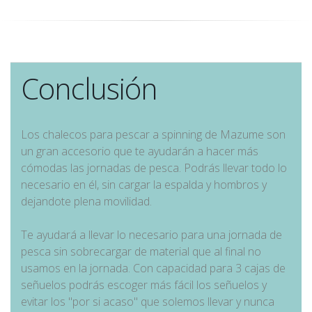
Conclusión
Los chalecos para pescar a spinning de Mazume son
un gran accesorio que te ayudarán a hacer más
cómodas las jornadas de pesca. Podrás llevar todo lo
necesario en él, sin cargar la espalda y hombros y
dejandote plena movilidad.
Te ayudará a llevar lo necesario para una jornada de
pesca sin sobrecargar de material que al final no
usamos en la jornada. Con capacidad para 3 cajas de
señuelos podrás escoger más fácil los señuelos y
evitar los "por si acaso" que solemos llevar y nunca