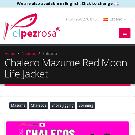
We are also available in English. Click to change
(+34) 950 270 816
Español
Home
Noticias
Entrada
Chaleco Mazume Red Moon
Life Jacket
Mazume
Chalecos
Shore jigging
Spinning