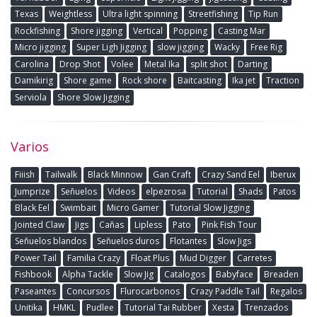
Texas
Weightless
Ultra light spinning
Streetfishing
Tip Run
Rockfishing
Shore jigging
Vertical
Popping
Casting Mar
Micro jigging
Super Ligh Jigging
slow jigging
Wacky
Free Rig
Carolina
Drop Shot
Volee
Metal Ika
split shot
Darting
Damikirig
Shore game
Rock shore
Baitcasting
Ika jet
Traction
Serviola
Shore Slow Jigging
Varios
Fiiish
Tailwalk
Black Minnow
Gan Craft
Crazy Sand Eel
Iberux
Jumprize
Señuelos
Videos
elpezrosa
Tutorial
Shads
Patos
Black Eel
Swimbait
Micro Gamer
Tutorial Slow Jigging
Jointed Claw
Jigs
Cañas
Lipless
Pato
Pink Fish Tour
Señuelos blandos
Señuelos duros
Flotantes
Slow Jigs
Power Tail
Familia Crazy
Float Plus
Mud Digger
Carretes
Fishbook
Alpha Tackle
Slow Jig
Catalogos
Babyface
Breaden
Paseantes
Concursos
Flurocarbonos
Crazy Paddle Tail
Regalos
Unitika
HMKL
Pudlee
Tutorial Tai Rubber
Xesta
Trenzados