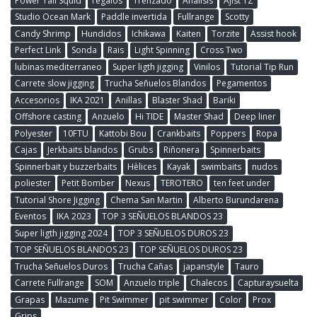
Power Tail Squid
regalos
Trenzado
Análisis
Ajist TZ
Studio Ocean Mark
Paddle invertida
Fullrange
Scotty
Candy Shrimp
Hundidos
Ichikawa
Kaiten
Torzite
Assist hook
Perfect Link
Sonda
Rais
Light Spinning
Cross Two
lubinas mediterraneo
Super ligth jigging
Vinilos
Tutorial Tip Run
Carrete slow jigging
Trucha Señuelos Blandos
Pegamentos
Accesorios
IKA 2021
Anillas
Blaster Shad
Bariki
Offshore casting
Anzuelo
Hi TIDE
Master Shad
Deep liner
Polyester
10FTU
Kattobi Bou
Crankbaits
Poppers
Ropa
Cajas
Jerkbaits blandos
Grubs
Riñonera
Spinnerbaits
Spinnerbait y buzzerbaits
Hèlices
Kayak
swimbaits
nudos
poliester
Petit Bomber
Nexus
TEROTERO
ten feet under
Tutorial Shore Jigging
Chema San Martin
Alberto Burundarena
Eventos
IKA 2023
TOP 3 SEÑUELOS BLANDOS 23
Super ligth jigging 2024
TOP 3 SEÑUELOS DUROS 23
TOP SEÑUELOS BLANDOS 23
TOP SEÑUELOS DUROS 23
Trucha Señuelos Duros
Trucha Cañas
japanstyle
Tauro
Carrete Fullrange
SOM
Anzuelo triple
Chalecos
Capturaysuelta
Grapas
Mazume
Pit Swimmer
pit swimmer
Color
Prox
Grips