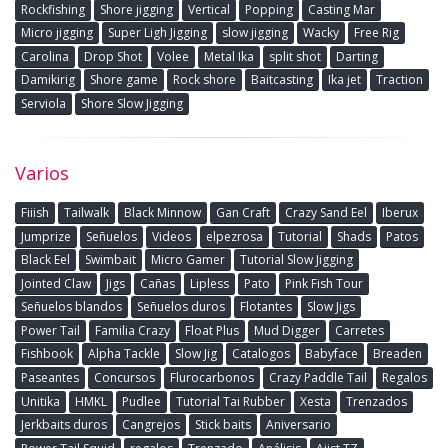
Rockfishing
Shore jigging
Vertical
Popping
Casting Mar
Micro jigging
Super Ligh Jigging
slow jigging
Wacky
Free Rig
Carolina
Drop Shot
Volee
Metal Ika
split shot
Darting
Damikirig
Shore game
Rock shore
Baitcasting
Ika jet
Traction
Serviola
Shore Slow Jigging
Varios
Fiiish
Tailwalk
Black Minnow
Gan Craft
Crazy Sand Eel
Iberux
Jumprize
Señuelos
Videos
elpezrosa
Tutorial
Shads
Patos
Black Eel
Swimbait
Micro Gamer
Tutorial Slow Jigging
Jointed Claw
Jigs
Cañas
Lipless
Pato
Pink Fish Tour
Señuelos blandos
Señuelos duros
Flotantes
Slow Jigs
Power Tail
Familia Crazy
Float Plus
Mud Digger
Carretes
Fishbook
Alpha Tackle
Slow Jig
Catalogos
Babyface
Breaden
Paseantes
Concursos
Flurocarbonos
Crazy Paddle Tail
Regalos
Unitika
HMKL
Pudlee
Tutorial Tai Rubber
Xesta
Trenzados
Jerkbaits duros
Cangrejos
Stick baits
Aniversario