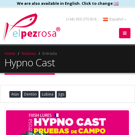
We are also available in English. Click to change
(+34) 950 270 816
Español
Home
Noticias
Entrada
Hypno Cast
Atún
Dentòn
Lubina
Jigs