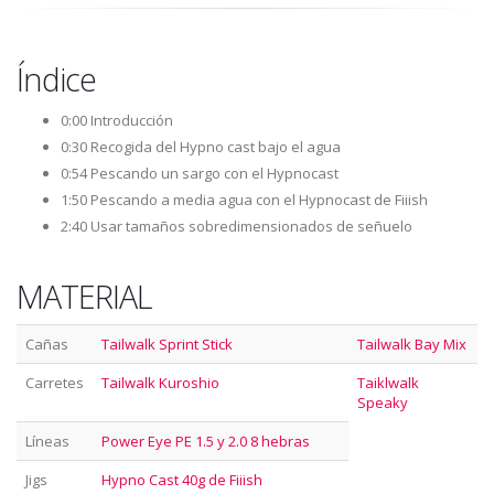
Índice
0:00 Introducción
0:30 Recogida del Hypno cast bajo el agua
0:54 Pescando un sargo con el Hypnocast
1:50 Pescando a media agua con el Hypnocast de Fiiish
2:40 Usar tamaños sobredimensionados de señuelo
MATERIAL
Cañas
Tailwalk Sprint Stick
Tailwalk Bay Mix
Carretes
Tailwalk Kuroshio
Taiklwalk
Speaky
Líneas
Power Eye PE 1.5 y 2.0 8 hebras
Jigs
Hypno Cast 40g de Fiiish