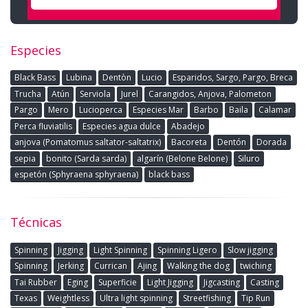
Especies
Black Bass
Lubina
Dentòn
Lucio
Esparidos, Sargo, Pargo, Breca
Trucha
Atún
Serviola
Jurel
Carangidos, Anjova, Palometon
Pargo
Mero
Lucioperca
Especies Mar
Barbo
Baila
Calamar
Perca fluviatilis
Especies agua dulce
Abadejo
anjova (Pomatomus saltator-saltatrix)
Bacoreta
Dentón
Dorada
sepia
bonito (Sarda sarda)
algarín (Belone Belone)
Siluro
espetón (Sphyraena sphyraena)
black bass
Técnicas
Spinning
Jigging
Light Spinning
Spinning Ligero
Slow jigging
Spinning
Jerking
Currican
Ajing
Walking the dog
twiching
Tai Rubber
Eging
Superficie
Light Jigging
Jigcasting
Casting
Texas
Weightless
Ultra light spinning
Streetfishing
Tip Run