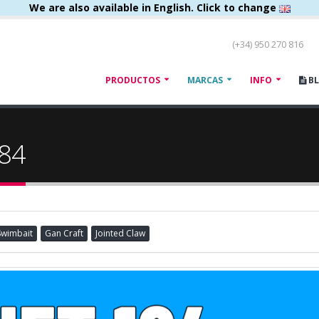
We are also available in English. Click to change
(+34) 950 270 816
PRODUCTOS
MARCAS
INFO
B
184
Swimbait
Gan Craft
Jointed Claw