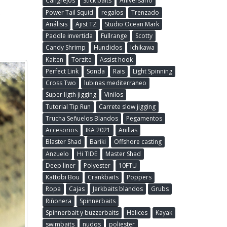
Cangrejos
Stick baits
Aniversario
Power Tail Squid
regalos
Trenzado
Análisis
Ajist TZ
Studio Ocean Mark
Paddle invertida
Fullrange
Scotty
Candy Shrimp
Hundidos
Ichikawa
Kaiten
Torzite
Assist hook
Perfect Link
Sonda
Rais
Light Spinning
Cross Two
lubinas mediterraneo
Super ligth jigging
Vinilos
Tutorial Tip Run
Carrete slow jigging
Trucha Señuelos Blandos
Pegamentos
Accesorios
IKA 2021
Anillas
Blaster Shad
Bariki
Offshore casting
Anzuelo
Hi TIDE
Master Shad
Deep liner
Polyester
10FTU
Kattobi Bou
Crankbaits
Poppers
Ropa
Cajas
Jerkbaits blandos
Grubs
Riñonera
Spinnerbaits
Spinnerbait y buzzerbaits
Hèlices
Kayak
swimbaits
nudos
poliester