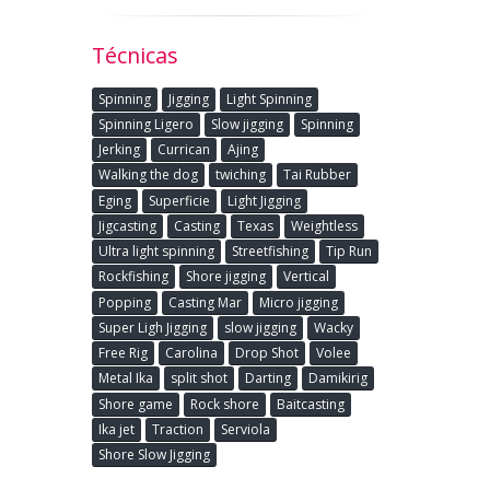
Técnicas
Spinning
Jigging
Light Spinning
Spinning Ligero
Slow jigging
Spinning
Jerking
Currican
Ajing
Walking the dog
twiching
Tai Rubber
Eging
Superficie
Light Jigging
Jigcasting
Casting
Texas
Weightless
Ultra light spinning
Streetfishing
Tip Run
Rockfishing
Shore jigging
Vertical
Popping
Casting Mar
Micro jigging
Super Ligh Jigging
slow jigging
Wacky
Free Rig
Carolina
Drop Shot
Volee
Metal Ika
split shot
Darting
Damikirig
Shore game
Rock shore
Baitcasting
Ika jet
Traction
Serviola
Shore Slow Jigging