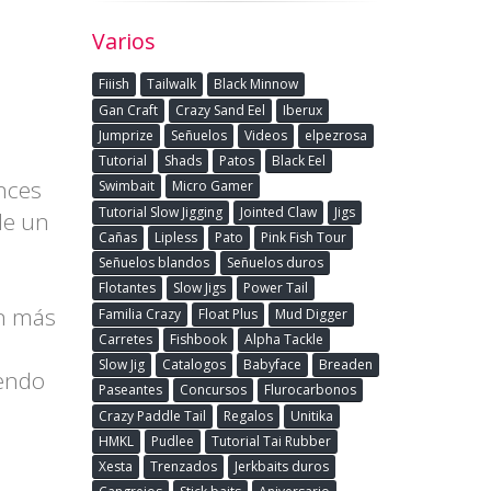
Varios
Fiiish
Tailwalk
Black Minnow
Gan Craft
Crazy Sand Eel
Iberux
Jumprize
Señuelos
Videos
elpezrosa
Tutorial
Shads
Patos
Black Eel
nces
Swimbait
Micro Gamer
Tutorial Slow Jigging
Jointed Claw
Jigs
de un
Cañas
Lipless
Pato
Pink Fish Tour
Señuelos blandos
Señuelos duros
Flotantes
Slow Jigs
Power Tail
en más
Familia Crazy
Float Plus
Mud Digger
Carretes
Fishbook
Alpha Tackle
Slow Jig
Catalogos
Babyface
Breaden
iendo
Paseantes
Concursos
Flurocarbonos
Crazy Paddle Tail
Regalos
Unitika
HMKL
Pudlee
Tutorial Tai Rubber
Xesta
Trenzados
Jerkbaits duros