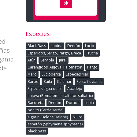
Especies
ted
Black Bass
Lubina
Dentòn
Lucio
eñas
Esparidos, Sargo, Pargo, Breca
Trucha
 gama
Atún
Serviola
Jurel
 de
Carangidos, Anjova, Palometon
Pargo
Mero
Lucioperca
Especies Mar
Barbo
Baila
Calamar
Perca fluviatilis
Especies agua dulce
Abadejo
anjova (Pomatomus saltator-saltatrix)
Bacoreta
Dentón
Dorada
sepia
bonito (Sarda sarda)
algarín (Belone Belone)
Siluro
espetón (Sphyraena sphyraena)
black bass