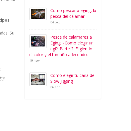
Como pescar a eging, la
pesca del calamar
tipos
04 oct
adas. Su
Pesca de calamares a
Eging: ¿Como elegir un
egi?. Parte 2. Eligiendo
el color y el tamaño adecuado.
19 nov
s
Cómo elegir tú caña de
ta
Slow Jigging
06 abr