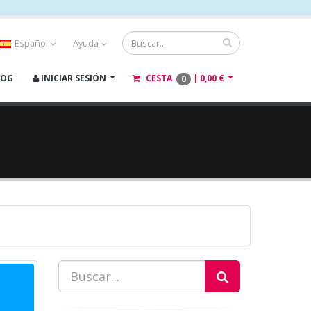
Español
Ayuda
LOG
INICIAR SESIÓN
CESTA
|
0,00 €
0