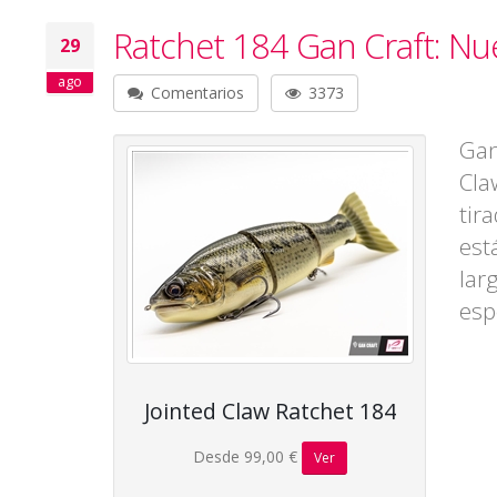
Ratchet 184 Gan Craft: Nu
29
ago
Comentarios
3373
Gan
Cla
tir
est
lar
esp
Jointed Claw Ratchet 184
Desde 99,00 €
Ver