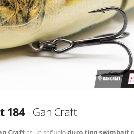
t 184
- Gan Craft
an Craft
es un señuelo
duro tipo swimbait
p