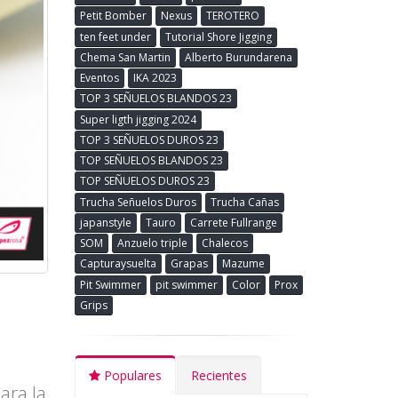
Petit Bomber
Nexus
TEROTERO
ten feet under
Tutorial Shore Jigging
Chema San Martin
Alberto Burundarena
Eventos
IKA 2023
TOP 3 SEÑUELOS BLANDOS 23
Super ligth jigging 2024
TOP 3 SEÑUELOS DUROS 23
TOP SEÑUELOS BLANDOS 23
TOP SEÑUELOS DUROS 23
Trucha Señuelos Duros
Trucha Cañas
japanstyle
Tauro
Carrete Fullrange
SOM
Anzuelo triple
Chalecos
Capturaysuelta
Grapas
Mazume
Pit Swimmer
pit swimmer
Color
Prox
Grips
Populares
Recientes
ara la