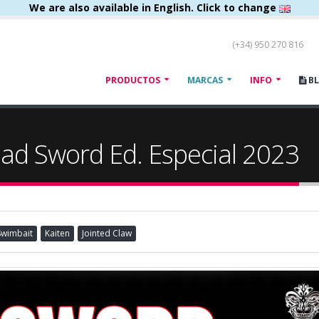
We are also available in English. Click to change
(+34) 950 270 816
PRODUCTOS
MARCAS
INFO
B
ead Sword Ed. Especial 2023
Swimbait
Kaiten
Jointed Claw