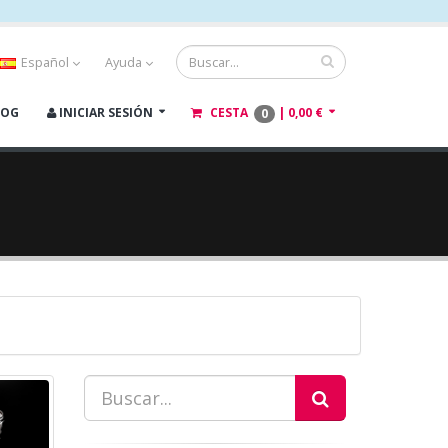
Español
Ayuda
LOG
INICIAR SESIÓN
CESTA
|
0,00 €
0