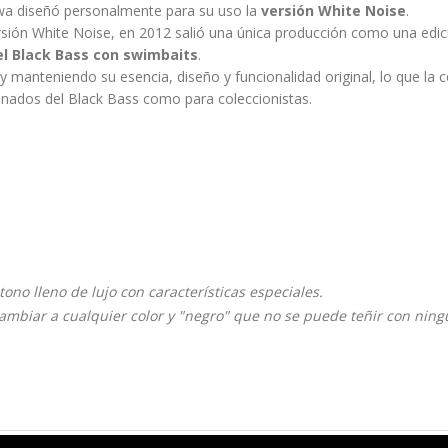
iwa diseñó personalmente para su uso la
versión White Noise
.
ersión White Noise, en 2012 salió una única producción como una edic
el Black Bass con swimbaits
.
y manteniendo su esencia, diseño y funcionalidad original, lo que la c
nados del Black Bass como para coleccionistas.
ono lleno de lujo con características especiales.
ambiar a cualquier color y "negro" que no se puede teñir con nin