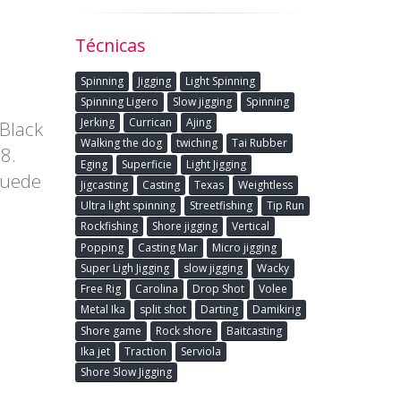
Técnicas
Spinning
Jigging
Light Spinning
Spinning Ligero
Slow jigging
Spinning
Jerking
Currican
Ajing
 Black
Walking the dog
twiching
Tai Rubber
8.
Eging
Superficie
Light Jigging
puede
Jigcasting
Casting
Texas
Weightless
Ultra light spinning
Streetfishing
Tip Run
Rockfishing
Shore jigging
Vertical
Popping
Casting Mar
Micro jigging
Super Ligh Jigging
slow jigging
Wacky
Free Rig
Carolina
Drop Shot
Volee
Metal Ika
split shot
Darting
Damikirig
Shore game
Rock shore
Baitcasting
Ika jet
Traction
Serviola
Shore Slow Jigging