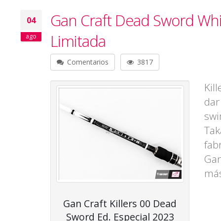
Gan Craft Dead Sword Whit
04
Limitada
ago
Comentarios
3817
Kil
dar
swi
Tak
fab
Gan
más
Gan Craft Killers 00 Dead
Sword Ed. Especial 2023