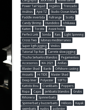
Cangrejos
Stick baits
Aniversario
Power Tail Squid
regalos
Trenzado
Análisis
Ajist TZ
Studio Ocean Mark
Paddle invertida
Fullrange
Scotty
Candy Shrimp
Hundidos
Ichikawa
Kaiten
Torzite
Assist hook
Perfect Link
Sonda
Rais
Light Spinning
Cross Two
lubinas mediterraneo
Super ligth jigging
Vinilos
Tutorial Tip Run
Carrete slow jigging
Trucha Señuelos Blandos
Pegamentos
Accesorios
IKA 2021
Anillas
Blaster Shad
Bariki
Offshore casting
Anzuelo
Hi TIDE
Master Shad
Deep liner
Polyester
10FTU
Kattobi Bou
Crankbaits
Poppers
Ropa
Cajas
Jerkbaits blandos
Grubs
Riñonera
Spinnerbaits
Spinnerbait y buzzerbaits
Hèlices
Kayak
swimbaits
nudos
poliester