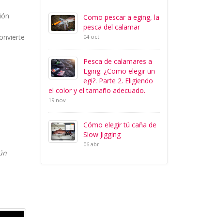
ión
Como pescar a eging, la
pesca del calamar
onvierte
04 oct
Pesca de calamares a
Eging: ¿Como elegir un
egi?. Parte 2. Eligiendo
el color y el tamaño adecuado.
19 nov
Cómo elegir tú caña de
Slow Jigging
06 abr
gún