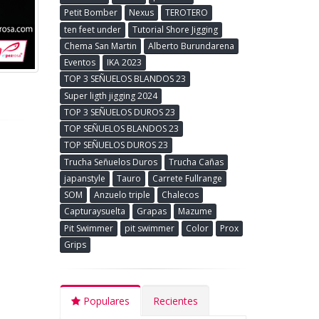
Petit Bomber
Nexus
TEROTERO
ten feet under
Tutorial Shore Jigging
Chema San Martin
Alberto Burundarena
Eventos
IKA 2023
TOP 3 SEÑUELOS BLANDOS 23
Super ligth jigging 2024
TOP 3 SEÑUELOS DUROS 23
TOP SEÑUELOS BLANDOS 23
TOP SEÑUELOS DUROS 23
Trucha Señuelos Duros
Trucha Cañas
japanstyle
Tauro
Carrete Fullrange
SOM
Anzuelo triple
Chalecos
Capturaysuelta
Grapas
Mazume
Pit Swimmer
pit swimmer
Color
Prox
Grips
Populares
Recientes