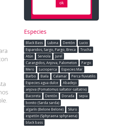
Especies
Black Bass
Lubina
Dentòn
Lucio
ara
Esparidos, Sargo, Pargo, Breca
Trucha
Atún
Serviola
Jurel
 con
Carangidos, Anjova, Palometon
Pargo
Mero
Lucioperca
Especies Mar
Barbo
Baila
Calamar
Perca fluviatilis
sta
Especies agua dulce
Abadejo
anjova (Pomatomus saltator-saltatrix)
amos
Bacoreta
Dentón
Dorada
sepia
le.
bonito (Sarda sarda)
algarín (Belone Belone)
Siluro
espetón (Sphyraena sphyraena)
black bass