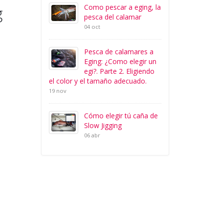
Como pescar a eging, la
g
pesca del calamar
04 oct
Pesca de calamares a
Eging: ¿Como elegir un
egi?. Parte 2. Eligiendo
el color y el tamaño adecuado.
19 nov
Cómo elegir tú caña de
Slow Jigging
06 abr