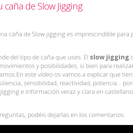
 caña de Slow Jigging
a caña de Slow jigging es imprescindible para 
de del tipo de caña que uses. El
slow jigging
d
movimientos y posibilidades, si bien para realiza
amos.En este vídeo os vamos a explicar que tie
liencia, sensibilidad, reactividad, potencia... po
igging e información veraz y clara en castella
reguntas, podéis dejarlas en los comentarios.