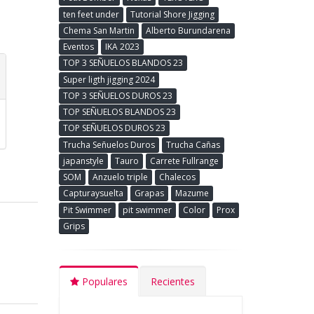
ten feet under
Tutorial Shore Jigging
Chema San Martin
Alberto Burundarena
Eventos
IKA 2023
TOP 3 SEÑUELOS BLANDOS 23
Super ligth jigging 2024
TOP 3 SEÑUELOS DUROS 23
TOP SEÑUELOS BLANDOS 23
TOP SEÑUELOS DUROS 23
Trucha Señuelos Duros
Trucha Cañas
japanstyle
Tauro
Carrete Fullrange
SOM
Anzuelo triple
Chalecos
Capturaysuelta
Grapas
Mazume
Pit Swimmer
pit swimmer
Color
Prox
Grips
Populares
Recientes