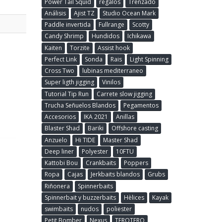
Power Tail Squid
regalos
Trenzado
Análisis
Ajist TZ
Studio Ocean Mark
Paddle invertida
Fullrange
Scotty
Candy Shrimp
Hundidos
Ichikawa
Kaiten
Torzite
Assist hook
Perfect Link
Sonda
Rais
Light Spinning
Cross Two
lubinas mediterraneo
Super ligth jigging
Vinilos
Tutorial Tip Run
Carrete slow jigging
Trucha Señuelos Blandos
Pegamentos
Accesorios
IKA 2021
Anillas
Blaster Shad
Bariki
Offshore casting
Anzuelo
Hi TIDE
Master Shad
Deep liner
Polyester
10FTU
Kattobi Bou
Crankbaits
Poppers
Ropa
Cajas
Jerkbaits blandos
Grubs
Riñonera
Spinnerbaits
Spinnerbait y buzzerbaits
Hèlices
Kayak
swimbaits
nudos
poliester
Petit Bomber
Nexus
TEROTERO