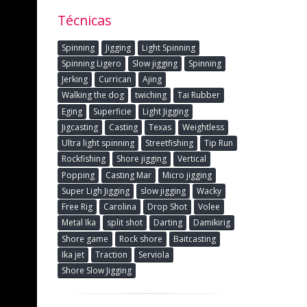
Técnicas
Spinning
Jigging
Light Spinning
Spinning Ligero
Slow jigging
Spinning
Jerking
Currican
Ajing
Walking the dog
twiching
Tai Rubber
Eging
Superficie
Light Jigging
Jigcasting
Casting
Texas
Weightless
Ultra light spinning
Streetfishing
Tip Run
Rockfishing
Shore jigging
Vertical
Popping
Casting Mar
Micro jigging
Super Ligh Jigging
slow jigging
Wacky
Free Rig
Carolina
Drop Shot
Volee
Metal Ika
split shot
Darting
Damikirig
Shore game
Rock shore
Baitcasting
Ika jet
Traction
Serviola
Shore Slow Jigging