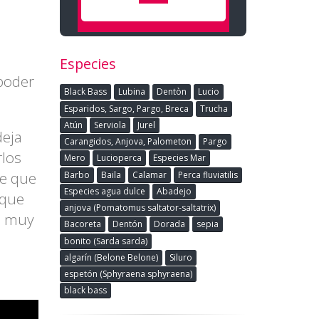
Especies
poder
Black Bass
Lubina
Dentòn
Lucio
Esparidos, Sargo, Pargo, Breca
Trucha
Atún
Serviola
Jurel
eja
Carangidos, Anjova, Palometon
Pargo
rlos
Mero
Lucioperca
Especies Mar
ne que
Barbo
Baila
Calamar
Perca fluviatilis
Especies agua dulce
Abadejo
rque
anjova (Pomatomus saltator-saltatrix)
no muy
Bacoreta
Dentón
Dorada
sepia
bonito (Sarda sarda)
algarín (Belone Belone)
Siluro
espetón (Sphyraena sphyraena)
black bass