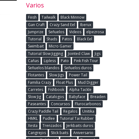
Varios
Fiiish
Tailwalk
Black Minnow
Gan Craft
Crazy Sand Eel
Iberux
Jumprize
Señuelos
Videos
elpezrosa
Tutorial
Shads
Patos
Black Eel
Swimbait
Micro Gamer
Tutorial Slow Jigging
Jointed Claw
Jigs
Cañas
Lipless
Pato
Pink Fish Tour
Señuelos blandos
Señuelos duros
Flotantes
Slow Jigs
Power Tail
Familia Crazy
Float Plus
Mud Digger
Carretes
Fishbook
Alpha Tackle
Slow Jig
Catalogos
Babyface
Breaden
Paseantes
Concursos
Flurocarbonos
Crazy Paddle Tail
Regalos
Unitika
HMKL
Pudlee
Tutorial Tai Rubber
Xesta
Trenzados
Jerkbaits duros
Cangrejos
Stick baits
Aniversario