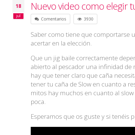
Nuevo video como elegir tu
18
jul
Comentarios
3930
Saber como tiene que comportarse un
acertar en la elección.
Que un jig baile correctamente depen
abierto al pescador una infinidad de 
hay que tener claro que caña necesit
tener tu caña de Slow en cuanto a resi
mitos hay muchos en cuanto al slow j
poca.
Esperamos que os guste y si tenéis p