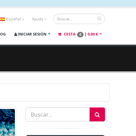
Español
Ayuda
LOG
INICIAR SESIÓN
CESTA
|
0,00 €
0