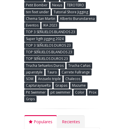
Petit Bomber
Nexus
TEROTERO
ten feet under
Tutorial Shore Jigging
Chema San Martin
Alberto Burundarena
Eventos
IKA 2023
TOP 3 SEÑUELOS BLANDOS 23
Super ligth jigging 2024
TOP 3 SEÑUELOS DUROS 23
TOP SEÑUELOS BLANDOS 23
TOP SEÑUELOS DUROS 23
Trucha Señuelos Duros
Trucha Cañas
japanstyle
Tauro
Carrete Fullrange
SOM
Anzuelo triple
Chalecos
Capturaysuelta
Grapas
Mazume
Pit Swimmer
pit swimmer
Color
Prox
Grips
Populares
Recientes