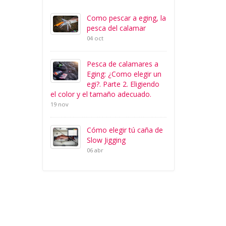
Como pescar a eging, la
pesca del calamar
04 oct
Pesca de calamares a
Eging: ¿Como elegir un
egi?. Parte 2. Eligiendo
el color y el tamaño adecuado.
19 nov
Cómo elegir tú caña de
Slow Jigging
06 abr