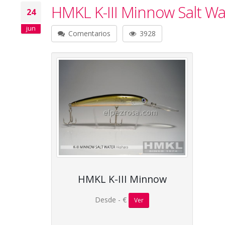
HMKL K-III Minnow Salt Wa
24
jun
Comentarios
3928
HMKL K-III Minnow
Desde - €
Ver