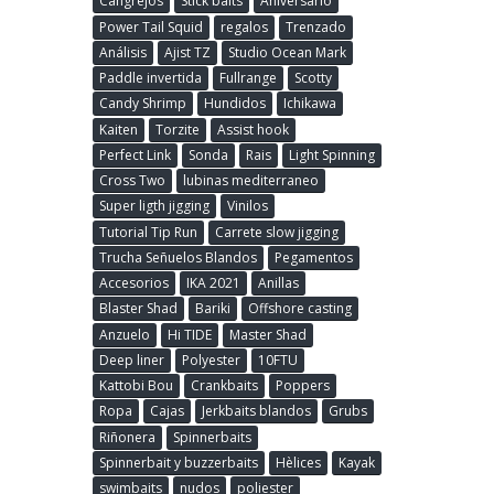
Cangrejos
Stick baits
Aniversario
Power Tail Squid
regalos
Trenzado
Análisis
Ajist TZ
Studio Ocean Mark
Paddle invertida
Fullrange
Scotty
Candy Shrimp
Hundidos
Ichikawa
Kaiten
Torzite
Assist hook
Perfect Link
Sonda
Rais
Light Spinning
Cross Two
lubinas mediterraneo
Super ligth jigging
Vinilos
Tutorial Tip Run
Carrete slow jigging
Trucha Señuelos Blandos
Pegamentos
Accesorios
IKA 2021
Anillas
Blaster Shad
Bariki
Offshore casting
Anzuelo
Hi TIDE
Master Shad
Deep liner
Polyester
10FTU
Kattobi Bou
Crankbaits
Poppers
Ropa
Cajas
Jerkbaits blandos
Grubs
Riñonera
Spinnerbaits
Spinnerbait y buzzerbaits
Hèlices
Kayak
swimbaits
nudos
poliester