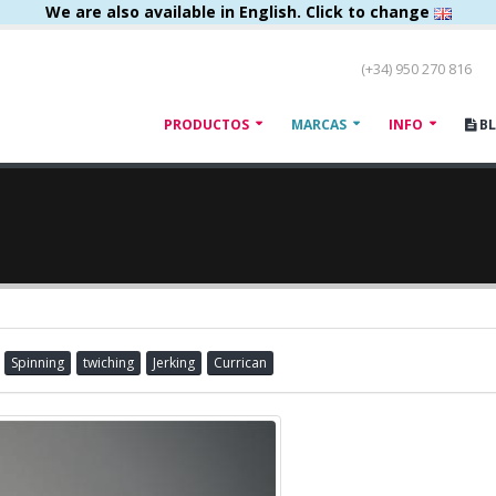
We are also available in English. Click to change
(+34) 950 270 816
PRODUCTOS
MARCAS
INFO
B
Spinning
twiching
Jerking
Currican