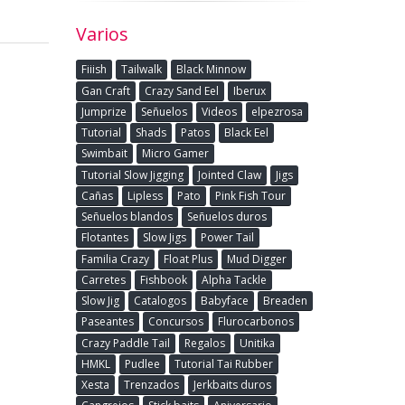
Varios
Fiiish
Tailwalk
Black Minnow
Gan Craft
Crazy Sand Eel
Iberux
Jumprize
Señuelos
Videos
elpezrosa
Tutorial
Shads
Patos
Black Eel
Swimbait
Micro Gamer
Tutorial Slow Jigging
Jointed Claw
Jigs
Cañas
Lipless
Pato
Pink Fish Tour
Señuelos blandos
Señuelos duros
Flotantes
Slow Jigs
Power Tail
Familia Crazy
Float Plus
Mud Digger
Carretes
Fishbook
Alpha Tackle
Slow Jig
Catalogos
Babyface
Breaden
Paseantes
Concursos
Flurocarbonos
Crazy Paddle Tail
Regalos
Unitika
HMKL
Pudlee
Tutorial Tai Rubber
Xesta
Trenzados
Jerkbaits duros