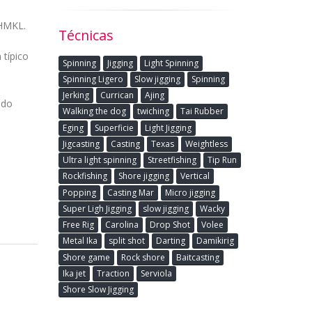
 HMKL.
Técnicas
 típico
Spinning
Jigging
Light Spinning
Spinning Ligero
Slow jigging
Spinning
Jerking
Currican
Ajing
odo
Walking the dog
twiching
Tai Rubber
Eging
Superficie
Light Jigging
Jigcasting
Casting
Texas
Weightless
Ultra light spinning
Streetfishing
Tip Run
Rockfishing
Shore jigging
Vertical
Popping
Casting Mar
Micro jigging
Super Ligh Jigging
slow jigging
Wacky
Free Rig
Carolina
Drop Shot
Volee
Metal Ika
split shot
Darting
Damikirig
Shore game
Rock shore
Baitcasting
Ika jet
Traction
Serviola
Shore Slow Jigging