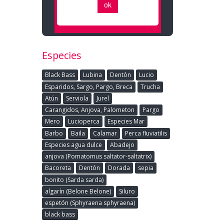
Especies
Black Bass
Lubina
Dentòn
Lucio
Esparidos, Sargo, Pargo, Breca
Trucha
Atún
Serviola
Jurel
Carangidos, Anjova, Palometon
Pargo
Mero
Lucioperca
Especies Mar
Barbo
Baila
Calamar
Perca fluviatilis
Especies agua dulce
Abadejo
anjova (Pomatomus saltator-saltatrix)
Bacoreta
Dentón
Dorada
sepia
bonito (Sarda sarda)
algarín (Belone Belone)
Siluro
espetón (Sphyraena sphyraena)
black bass