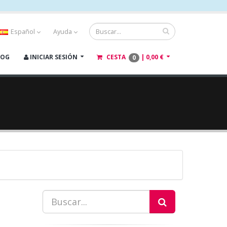
Español
Ayuda
LOG
INICIAR SESIÓN
CESTA
|
0,00 €
0