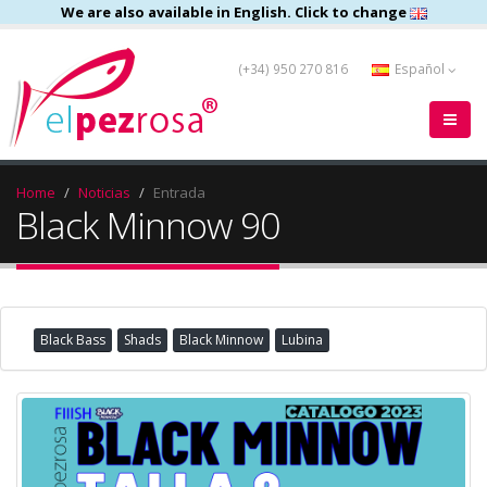
We are also available in English. Click to change
(+34) 950 270 816
Español
Home
Noticias
Entrada
Black Minnow 90
Black Bass
Shads
Black Minnow
Lubina