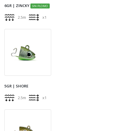
6GR | ZINCKY
SIN PLOMO
2.5m
x1
5GR | SHORE
2.5m
x1