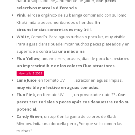
natural salpicado elegantemente de glitter,
con peces
selectivos marca la diferencia.
Pink,
el rosa orgánico de su barriga combinado con su lomo
Khaki imita a peces moribundos o heridos.
En
circunstancias concretas es muy útil.
White
, Comodín. Para aguas turbias o poca luz, muy visible.
Para aguas claras puede imitar muchos peces plateados y en
superficie o contra luz
una máquina
.
Fluo Yellow,
amaneceres, ocasos, dias de poca luz..
este es
un imprescindible de los colores Fluo atractores.
New talla 2 2023
Lime Juice
, en formato UV
, atractor en aguas limpias,
UV
muy visible y efectivo en aguas tomadas.
Fluo Pink,
en formato UV
, un provocador nato ?? .
Con
UV
peces territoriales o peces apáticos demuestra todo su
potencial.
Candy Green
, un top 3 en la gama de colores de Black
Minnow. Imita una doncella pero ¿Por que se lo comen las
truchas?