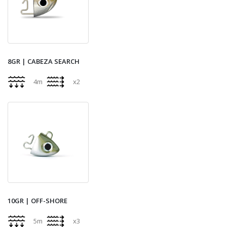
8GR | CABEZA SEARCH
4m
x2
10GR | OFF-SHORE
5m
x3