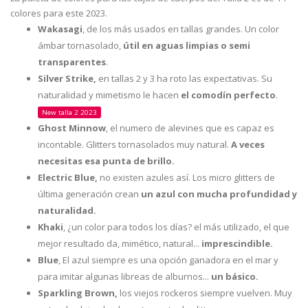
colores para este 2023.
Wakasagi
, de los más usados en tallas grandes. Un color
ámbar tornasolado,
útil en aguas limpias o semi
transparentes
.
Silver Strike,
en tallas 2 y 3 ha roto las expectativas. Su
naturalidad y mimetismo le hacen
el comodín perfecto
.
New talla 2 2023
Ghost Minnow
, el numero de alevines que es capaz es
incontable. Glitters tornasolados muy natural.
A veces
necesitas esa punta de brillo.
Electric Blue,
no existen azules así. Los micro glitters de
última generación crean
un azul con mucha profundidad y
naturalidad.
Khaki
, ¿un color para todos los días? el más utilizado, el que
mejor resultado da, mimético, natural...
imprescindible.
Blue
, El azul siempre es una opción ganadora en el mar y
para imitar algunas libreas de alburnos...
un básico.
Sparkling Brown,
los viejos rockeros siempre vuelven. Muy