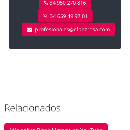
34 950 270 816
34 659 49 97 01
profesionales@elpezrosa.com
Relacionados
Más sobre Black Minnow en YouTube