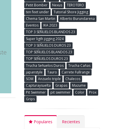
Petit Bomber
Nexus
TEROTERO
ten feet under
Tutorial Shore Jigging
Chema San Martin
Alberto Burundarena
Eventos
IKA 2023
TOP 3 SEÑUELOS BLANDOS 23
Super ligth jigging 2024
TOP 3 SEÑUELOS DUROS 23
ste
TOP SEÑUELOS BLANDOS 23
TOP SEÑUELOS DUROS 23
Trucha Señuelos Duros
Trucha Cañas
japanstyle
Tauro
Carrete Fullrange
SOM
Anzuelo triple
Chalecos
Capturaysuelta
Grapas
Mazume
Pit Swimmer
pit swimmer
Color
Prox
Grips
Populares
Recientes