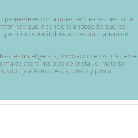
n paseante es o cualquier señuelo es pescar. A
orren hay que ir concienciándose de que los
n que ir incorporándose a nuestra manera de
.
tres ies (inteligencia, innovación e instinto) en e
ma de acero, los ojos de cristal, el material
ricado... y ademas pesca, pesca y pesca.