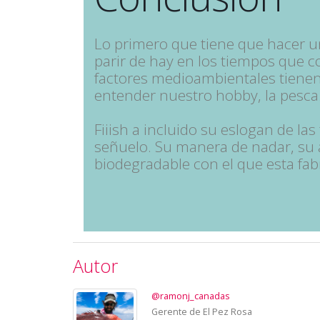
Lo primero que tiene que hacer u
parir de hay en los tiempos que c
factores medioambientales tiene
entender nuestro hobby, la pesca
Fiiish a incluido su eslogan de las 
señuelo. Su manera de nadar, su al
biodegradable con el que esta fab
Autor
@ramonj_canadas
Gerente de El Pez Rosa