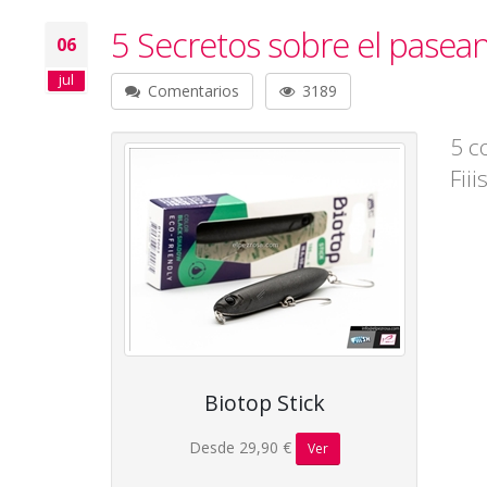
5 Secretos sobre el paseant
06
jul
Comentarios
3189
5 c
Fiii
Biotop Stick
Desde 29,90 €
Ver