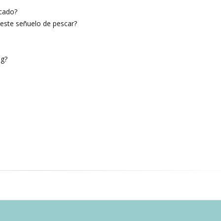
icado?
este señuelo de pescar?
og?