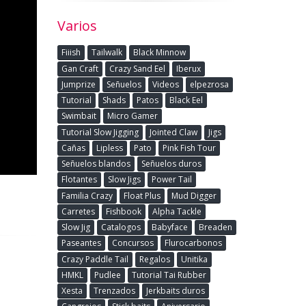
Varios
Fiiish
Tailwalk
Black Minnow
Gan Craft
Crazy Sand Eel
Iberux
Jumprize
Señuelos
Videos
elpezrosa
Tutorial
Shads
Patos
Black Eel
Swimbait
Micro Gamer
Tutorial Slow Jigging
Jointed Claw
Jigs
Cañas
Lipless
Pato
Pink Fish Tour
Señuelos blandos
Señuelos duros
Flotantes
Slow Jigs
Power Tail
Familia Crazy
Float Plus
Mud Digger
Carretes
Fishbook
Alpha Tackle
Slow Jig
Catalogos
Babyface
Breaden
Paseantes
Concursos
Flurocarbonos
Crazy Paddle Tail
Regalos
Unitika
HMKL
Pudlee
Tutorial Tai Rubber
Xesta
Trenzados
Jerkbaits duros