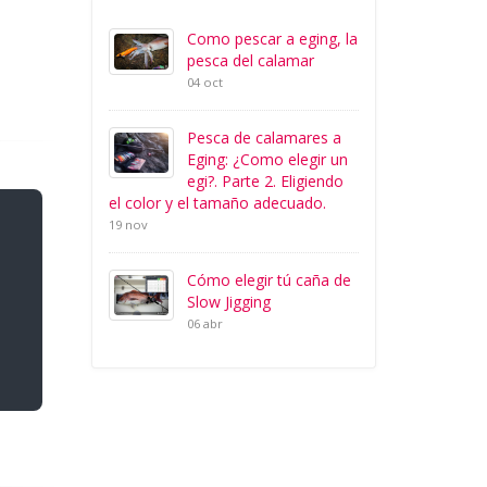
Como pescar a eging, la
pesca del calamar
04 oct
Pesca de calamares a
Eging: ¿Como elegir un
egi?. Parte 2. Eligiendo
el color y el tamaño adecuado.
19 nov
Cómo elegir tú caña de
Slow Jigging
06 abr