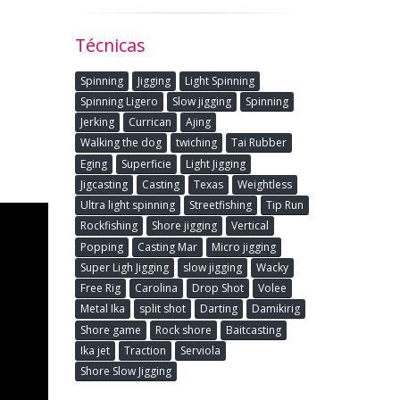
Técnicas
Spinning
Jigging
Light Spinning
Spinning Ligero
Slow jigging
Spinning
Jerking
Currican
Ajing
Walking the dog
twiching
Tai Rubber
Eging
Superficie
Light Jigging
Jigcasting
Casting
Texas
Weightless
Ultra light spinning
Streetfishing
Tip Run
Rockfishing
Shore jigging
Vertical
Popping
Casting Mar
Micro jigging
Super Ligh Jigging
slow jigging
Wacky
Free Rig
Carolina
Drop Shot
Volee
Metal Ika
split shot
Darting
Damikirig
Shore game
Rock shore
Baitcasting
Ika jet
Traction
Serviola
Shore Slow Jigging