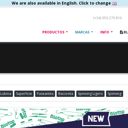
We are also available in English. Click to change
(+34) 950 270 816
PRODUCTOS
MARCAS
INFO
B
Lubina
Superficie
Paseantes
Bacoreta
Spinning Ligero
Spinning