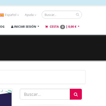
Español
Ayuda
LOG
INICIAR SESIÓN
CESTA
|
0,00 €
0