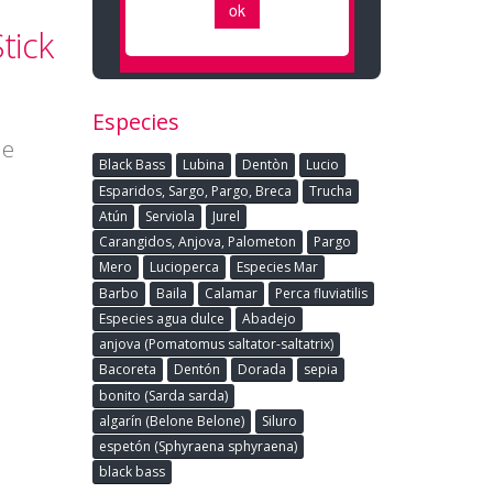
tick
Especies
de
Black Bass
Lubina
Dentòn
Lucio
Esparidos, Sargo, Pargo, Breca
Trucha
Atún
Serviola
Jurel
Carangidos, Anjova, Palometon
Pargo
Mero
Lucioperca
Especies Mar
Barbo
Baila
Calamar
Perca fluviatilis
Especies agua dulce
Abadejo
anjova (Pomatomus saltator-saltatrix)
Bacoreta
Dentón
Dorada
sepia
bonito (Sarda sarda)
algarín (Belone Belone)
Siluro
espetón (Sphyraena sphyraena)
black bass