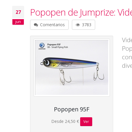
Popopen de Jumprize: Vide
27
jun
Comentarios
3783
Vid
Pop
con
div
Popopen 95F
Desde 24,50 €
Ver