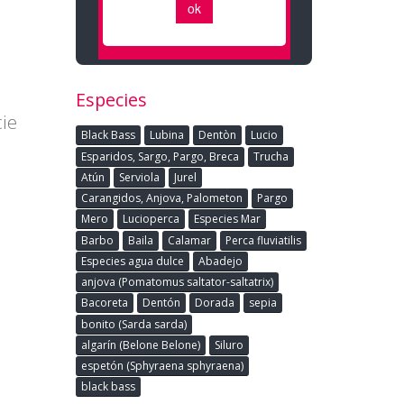
Especies
cie
Black Bass
Lubina
Dentòn
Lucio
Esparidos, Sargo, Pargo, Breca
Trucha
Atún
Serviola
Jurel
Carangidos, Anjova, Palometon
Pargo
Mero
Lucioperca
Especies Mar
Barbo
Baila
Calamar
Perca fluviatilis
Especies agua dulce
Abadejo
anjova (Pomatomus saltator-saltatrix)
Bacoreta
Dentón
Dorada
sepia
bonito (Sarda sarda)
algarín (Belone Belone)
Siluro
espetón (Sphyraena sphyraena)
black bass