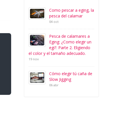
Como pescar a eging, la
pesca del calamar
04 oct
Pesca de calamares a
Eging: ¿Como elegir un
egi?. Parte 2. Eligiendo
el color y el tamaño adecuado.
19 nov
Cómo elegir tú caña de
Slow Jigging
06 abr