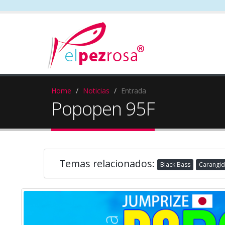
Home
Noticias
Entrada
Popopen 95F
Temas relacionados:
Black Bass
Carangid