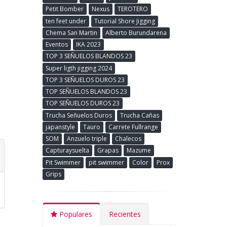
Petit Bomber
Nexus
TEROTERO
ten feet under
Tutorial Shore Jigging
Chema San Martin
Alberto Burundarena
Eventos
IKA 2023
TOP 3 SEÑUELOS BLANDOS 23
Super ligth jigging 2024
TOP 3 SEÑUELOS DUROS 23
TOP SEÑUELOS BLANDOS 23
TOP SEÑUELOS DUROS 23
Trucha Señuelos Duros
Trucha Cañas
japanstyle
Tauro
Carrete Fullrange
SOM
Anzuelo triple
Chalecos
Capturaysuelta
Grapas
Mazume
Pit Swimmer
pit swimmer
Color
Prox
Grips
Populares
Recientes