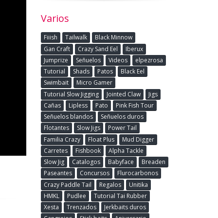
Varios
Fiiish
Tailwalk
Black Minnow
Gan Craft
Crazy Sand Eel
Iberux
Jumprize
Señuelos
Videos
elpezrosa
Tutorial
Shads
Patos
Black Eel
Swimbait
Micro Gamer
Tutorial Slow Jigging
Jointed Claw
Jigs
Cañas
Lipless
Pato
Pink Fish Tour
Señuelos blandos
Señuelos duros
Flotantes
Slow Jigs
Power Tail
Familia Crazy
Float Plus
Mud Digger
Carretes
Fishbook
Alpha Tackle
Slow Jig
Catalogos
Babyface
Breaden
Paseantes
Concursos
Flurocarbonos
Crazy Paddle Tail
Regalos
Unitika
HMKL
Pudlee
Tutorial Tai Rubber
Xesta
Trenzados
Jerkbaits duros