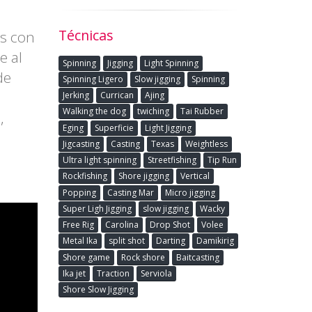
Técnicas
as con
e al
Spinning
Jigging
Light Spinning
de
Spinning Ligero
Slow jigging
Spinning
Jerking
Currican
Ajing
Walking the dog
twiching
Tai Rubber
,
Eging
Superficie
Light Jigging
Jigcasting
Casting
Texas
Weightless
Ultra light spinning
Streetfishing
Tip Run
Rockfishing
Shore jigging
Vertical
Popping
Casting Mar
Micro jigging
Super Ligh Jigging
slow jigging
Wacky
Free Rig
Carolina
Drop Shot
Volee
Metal Ika
split shot
Darting
Damikirig
Shore game
Rock shore
Baitcasting
Ika jet
Traction
Serviola
Shore Slow Jigging