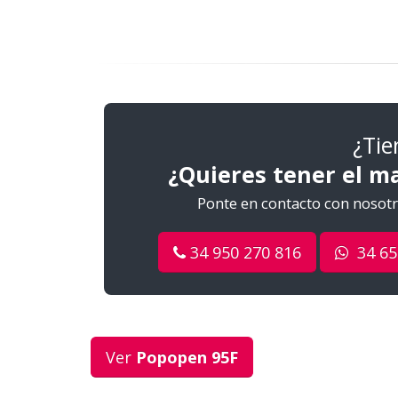
¿Tie
¿Quieres tener el m
Ponte en contacto con nosotro
34 950 270 816
34 65
Ver
Popopen 95F