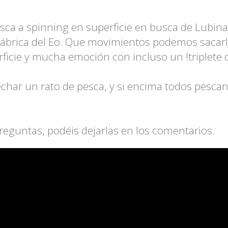
ca a spinning en superficie en busca de Lubin
tábrica del Eo. Que movimientos podemos sacarl
ficie y mucha emoción con incluso un !triplete 
char un rato de pesca, y si encima todos pescan
reguntas, podéis dejarlas en los comentarios.