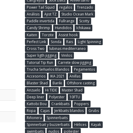
Cangrejos
Stick baits
Aniversario
Power Tail Squid
regalos
Trenzado
Análisis
Ajist TZ
Studio Ocean Mark
Paddle invertida
Fullrange
Scotty
Candy Shrimp
Hundidos
Ichikawa
Kaiten
Torzite
Assist hook
Perfect Link
Sonda
Rais
Light Spinning
Cross Two
lubinas mediterraneo
Super ligth jigging
Vinilos
Tutorial Tip Run
Carrete slow jigging
Trucha Señuelos Blandos
Pegamentos
Accesorios
IKA 2021
Anillas
Blaster Shad
Bariki
Offshore casting
Anzuelo
Hi TIDE
Master Shad
Deep liner
Polyester
10FTU
Kattobi Bou
Crankbaits
Poppers
Ropa
Cajas
Jerkbaits blandos
Grubs
Riñonera
Spinnerbaits
Spinnerbait y buzzerbaits
Hèlices
Kayak
swimbaits
nudos
poliester