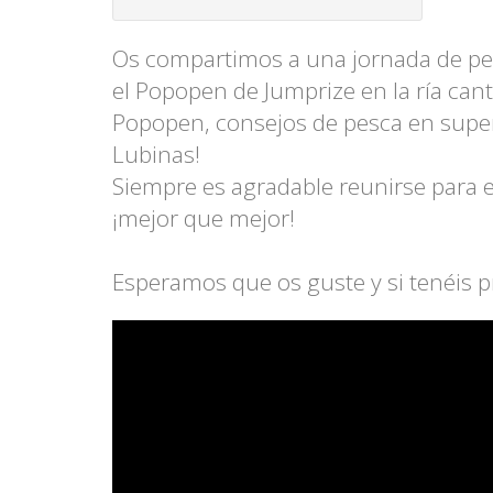
Os compartimos a una jornada de pes
el Popopen de Jumprize en la ría can
Popopen, consejos de pesca en super
Lubinas!
Siempre es agradable reunirse para e
¡mejor que mejor!
Esperamos que os guste y si tenéis p