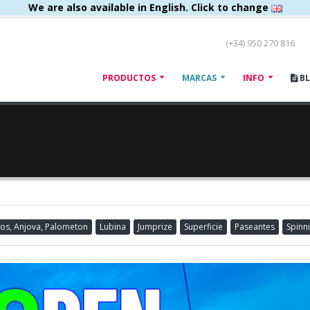
We are also available in English. Click to change
(+34) 950 270 816
PRODUCTOS
MARCAS
INFO
B
os, Anjova, Palometon
Lubina
Jumprize
Superficie
Paseantes
Spinn