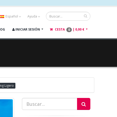
Español
Ayuda
LOG
INICIAR SESIÓN
CESTA
|
0,00 €
0
ing Ligero