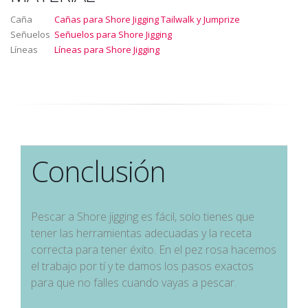
Caña
Cañas para Shore Jigging Tailwalk y Jumprize
Señuelos
Señuelos para Shore Jigging
Líneas
Líneas para Shore Jigging
Conclusión
Pescar a Shore jigging es fácil, solo tienes que
tener las herramientas adecuadas y la receta
correcta para tener éxito. En el pez rosa hacemos
el trabajo por tí y te damos los pasos exactos
para que no falles cuando vayas a pescar.