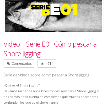
Video | Serie E01 Cómo pescar a
Shore Jigging
Comentarios
4714
Serie de vídeos sobre cómo pescar a Shore Jigging
¿Qué es el Shore jigging?
Llevamos un par de años locos con las serviolas a Shore jigging, y
nos hemos dado cuenta en este tiempo que muchos pescadores
confunden los que es el shore jigging.