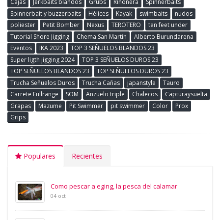
Cajas
Jerkbaits blandos
Grubs
Riñonera
Spinnerbaits
Spinnerbait y buzzerbaits
Hèlices
Kayak
swimbaits
nudos
poliester
Petit Bomber
Nexus
TEROTERO
ten feet under
Tutorial Shore Jigging
Chema San Martin
Alberto Burundarena
Eventos
IKA 2023
TOP 3 SEÑUELOS BLANDOS 23
Super ligth jigging 2024
TOP 3 SEÑUELOS DUROS 23
TOP SEÑUELOS BLANDOS 23
TOP SEÑUELOS DUROS 23
Trucha Señuelos Duros
Trucha Cañas
japanstyle
Tauro
Carrete Fullrange
SOM
Anzuelo triple
Chalecos
Capturaysuelta
Grapas
Mazume
Pit Swimmer
pit swimmer
Color
Prox
Grips
Populares
Recientes
Como pescar a eging, la pesca del calamar
04 oct