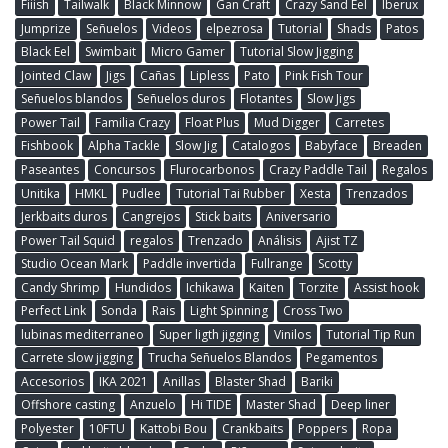
Fiiish
Tailwalk
Black Minnow
Gan Craft
Crazy Sand Eel
Iberux
Jumprize
Señuelos
Videos
elpezrosa
Tutorial
Shads
Patos
Black Eel
Swimbait
Micro Gamer
Tutorial Slow Jigging
Jointed Claw
Jigs
Cañas
Lipless
Pato
Pink Fish Tour
Señuelos blandos
Señuelos duros
Flotantes
Slow Jigs
Power Tail
Familia Crazy
Float Plus
Mud Digger
Carretes
Fishbook
Alpha Tackle
Slow Jig
Catalogos
Babyface
Breaden
Paseantes
Concursos
Flurocarbonos
Crazy Paddle Tail
Regalos
Unitika
HMKL
Pudlee
Tutorial Tai Rubber
Xesta
Trenzados
Jerkbaits duros
Cangrejos
Stick baits
Aniversario
Power Tail Squid
regalos
Trenzado
Análisis
Ajist TZ
Studio Ocean Mark
Paddle invertida
Fullrange
Scotty
Candy Shrimp
Hundidos
Ichikawa
Kaiten
Torzite
Assist hook
Perfect Link
Sonda
Rais
Light Spinning
Cross Two
lubinas mediterraneo
Super ligth jigging
Vinilos
Tutorial Tip Run
Carrete slow jigging
Trucha Señuelos Blandos
Pegamentos
Accesorios
IKA 2021
Anillas
Blaster Shad
Bariki
Offshore casting
Anzuelo
Hi TIDE
Master Shad
Deep liner
Polyester
10FTU
Kattobi Bou
Crankbaits
Poppers
Ropa