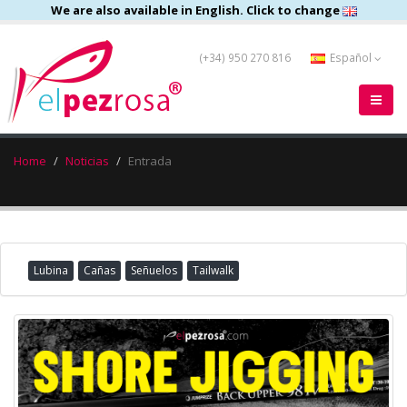
We are also available in English. Click to change
(+34) 950 270 816
Español
Home
Noticias
Entrada
Lubina
Cañas
Señuelos
Tailwalk