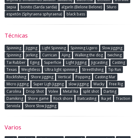
sepia
bonito (Sarda sarda)
algarín (Belone Belone)
Siluro
espetón (Sphyraena sphyraena)
black bass
Técnicas
Spinning
Jigging
Light Spinning
Spinning Ligero
Slow jigging
Spinning
Jerking
Currican
Ajing
Walking the dog
twiching
Tai Rubber
Eging
Superficie
Light Jigging
Jigcasting
Casting
Texas
Weightless
Ultra light spinning
Streetfishing
Tip Run
Rockfishing
Shore jigging
Vertical
Popping
Casting Mar
Micro jigging
Super Ligh Jigging
slow jigging
Wacky
Free Rig
Carolina
Drop Shot
Volee
Metal Ika
split shot
Darting
Damikirig
Shore game
Rock shore
Baitcasting
Ika jet
Traction
Serviola
Shore Slow Jigging
Varios