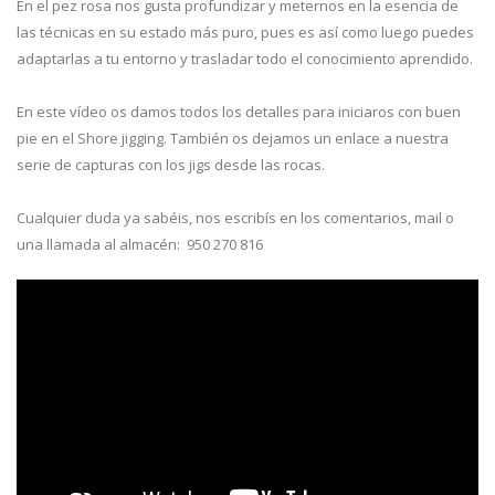
En el pez rosa nos gusta profundizar y meternos en la esencia de
las técnicas en su estado más puro, pues es así como luego puedes
adaptarlas a tu entorno y trasladar todo el conocimiento aprendido.
En este vídeo os damos todos los detalles para iniciaros con buen
pie en el Shore jigging. También os dejamos un enlace a nuestra
serie de capturas con los jigs desde las rocas.
Cualquier duda ya sabéis, nos escribís en los comentarios, mail o
una llamada al almacén: 950 270 816