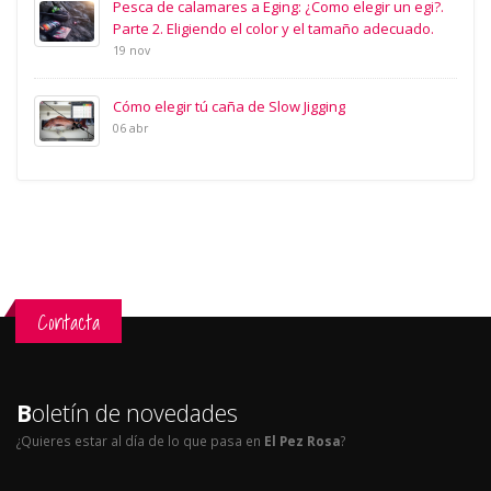
Pesca de calamares a Eging: ¿Como elegir un egi?.
Parte 2. Eligiendo el color y el tamaño adecuado.
19 nov
Cómo elegir tú caña de Slow Jigging
06 abr
Contacta
B
oletín de novedades
¿Quieres estar al día de lo que pasa en
El Pez Rosa
?