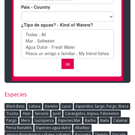
Especies
Black Bass
Lubina
Dentòn
Lucio
Esparidos, Sargo, Pargo, Breca
Trucha
Atún
Serviola
Jurel
Carangidos, Anjova, Palometon
Pargo
Mero
Lucioperca
Especies Mar
Barbo
Baila
Calamar
Perca fluviatilis
Especies agua dulce
Abadejo
anjova (Pomatomus saltator-saltatrix)
Bacoreta
Dentón
Dorada