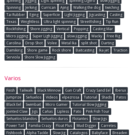
Spinning
Jigging
Light Spinning
Spinning Ligero
Slow jigging
Spinning
Jerking
Currican
Ajing
Walking the dog
twiching
Tai Rubber
Eging
Superficie
Light Jigging
Jigcasting
Casting
Texas
Weightless
Ultra light spinning
Streetfishing
Tip Run
Rockfishing
Shore jigging
Vertical
Popping
Casting Mar
Micro jigging
Super Ligh Jigging
slow jigging
Wacky
Free Rig
Carolina
Drop Shot
Volee
Metal Ika
split shot
Darting
Damikirig
Shore game
Rock shore
Baitcasting
Ika jet
Traction
Serviola
Shore Slow Jigging
Varios
Fiiish
Tailwalk
Black Minnow
Gan Craft
Crazy Sand Eel
Iberux
Jumprize
Señuelos
Videos
elpezrosa
Tutorial
Shads
Patos
Black Eel
Swimbait
Micro Gamer
Tutorial Slow Jigging
Jointed Claw
Jigs
Cañas
Lipless
Pato
Pink Fish Tour
Señuelos blandos
Señuelos duros
Flotantes
Slow Jigs
Power Tail
Familia Crazy
Float Plus
Mud Digger
Carretes
Fishbook
Alpha Tackle
Slow Jig
Catalogos
Babyface
Breaden