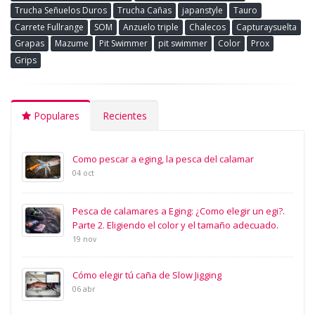
Trucha Señuelos Duros
Trucha Cañas
japanstyle
Tauro
Carrete Fullrange
SOM
Anzuelo triple
Chalecos
Capturaysuelta
Grapas
Mazume
Pit Swimmer
pit swimmer
Color
Prox
Grips
Populares
Recientes
Como pescar a eging, la pesca del calamar
04 oct
Pesca de calamares a Eging: ¿Como elegir un egi?.
Parte 2. Eligiendo el color y el tamaño adecuado.
19 nov
Cómo elegir tú caña de Slow Jigging
06 abr