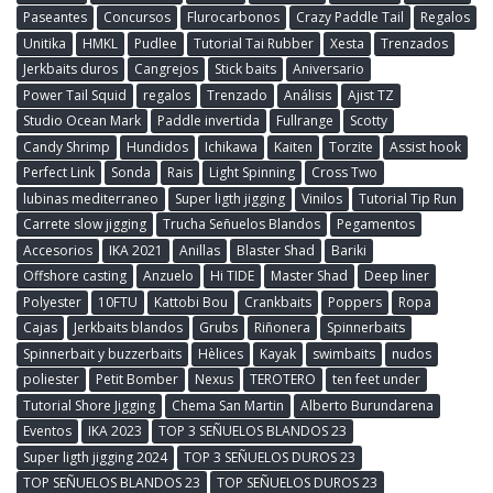
Paseantes
Concursos
Flurocarbonos
Crazy Paddle Tail
Regalos
Unitika
HMKL
Pudlee
Tutorial Tai Rubber
Xesta
Trenzados
Jerkbaits duros
Cangrejos
Stick baits
Aniversario
Power Tail Squid
regalos
Trenzado
Análisis
Ajist TZ
Studio Ocean Mark
Paddle invertida
Fullrange
Scotty
Candy Shrimp
Hundidos
Ichikawa
Kaiten
Torzite
Assist hook
Perfect Link
Sonda
Rais
Light Spinning
Cross Two
lubinas mediterraneo
Super ligth jigging
Vinilos
Tutorial Tip Run
Carrete slow jigging
Trucha Señuelos Blandos
Pegamentos
Accesorios
IKA 2021
Anillas
Blaster Shad
Bariki
Offshore casting
Anzuelo
Hi TIDE
Master Shad
Deep liner
Polyester
10FTU
Kattobi Bou
Crankbaits
Poppers
Ropa
Cajas
Jerkbaits blandos
Grubs
Riñonera
Spinnerbaits
Spinnerbait y buzzerbaits
Hèlices
Kayak
swimbaits
nudos
poliester
Petit Bomber
Nexus
TEROTERO
ten feet under
Tutorial Shore Jigging
Chema San Martin
Alberto Burundarena
Eventos
IKA 2023
TOP 3 SEÑUELOS BLANDOS 23
Super ligth jigging 2024
TOP 3 SEÑUELOS DUROS 23
TOP SEÑUELOS BLANDOS 23
TOP SEÑUELOS DUROS 23