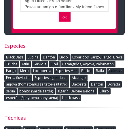
Especies
Black Bass
Lubina
Dentòn
Lucio
Esparidos, Sargo, Pargo, Breca
Trucha
Atún
Serviola
Jurel
Carangidos, Anjova, Palometon
Pargo
Mero
Lucioperca
Especies Mar
Barbo
Baila
Calamar
Perca fluviatilis
Especies agua dulce
Abadejo
anjova (Pomatomus saltator-saltatrix)
Bacoreta
Dentón
Dorada
sepia
bonito (Sarda sarda)
algarín (Belone Belone)
Siluro
espetón (Sphyraena sphyraena)
black bass
Técnicas