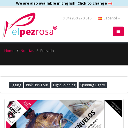
We are also available in English. Click to change
(+34) 950 270 816
Español
Home
Noticias
Entrada
Jigging
Pink Fish Tour
Light Spinning
Spinning Ligero