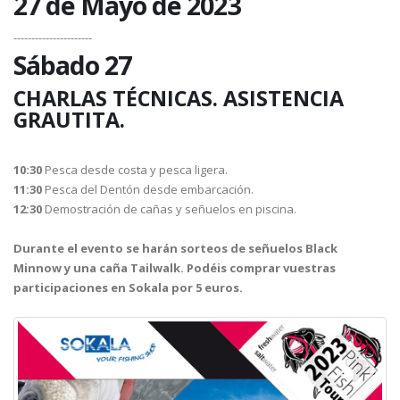
27 de Mayo de 2023
----------------------
Sábado 27
CHARLAS TÉCNICAS. ASISTENCIA
GRAUTITA.
10:30
Pesca desde costa y pesca ligera.
11:30
Pesca del Dentón desde embarcación.
12:30
Demostración de cañas y señuelos en piscina.
Durante el evento se harán sorteos de señuelos Black
Minnow y una caña Tailwalk. Podéis comprar vuestras
participaciones en Sokala por 5 euros.