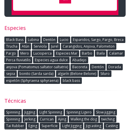
Especies
Black Bass
Lubina
Dentòn
Lucio
Esparidos, Sargo, Pargo, Breca
Trucha
Atún
Serviola
Jurel
Carangidos, Anjova, Palometon
Pargo
Mero
Lucioperca
Especies Mar
Barbo
Baila
Calamar
Perca fluviatilis
Especies agua dulce
Abadejo
anjova (Pomatomus saltator-saltatrix)
Bacoreta
Dentón
Dorada
sepia
bonito (Sarda sarda)
algarín (Belone Belone)
Siluro
espetón (Sphyraena sphyraena)
black bass
Técnicas
Spinning
Jigging
Light Spinning
Spinning Ligero
Slow jigging
Spinning
Jerking
Currican
Ajing
Walking the dog
twiching
Tai Rubber
Eging
Superficie
Light Jigging
Jigcasting
Casting