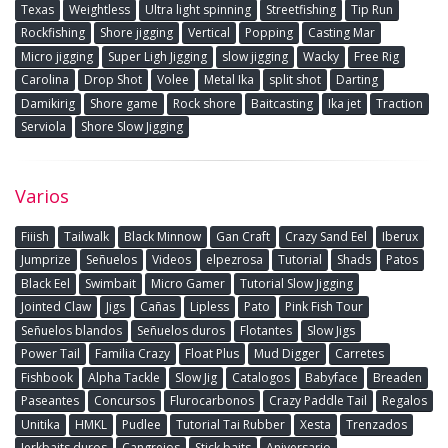
Texas
Weightless
Ultra light spinning
Streetfishing
Tip Run
Rockfishing
Shore jigging
Vertical
Popping
Casting Mar
Micro jigging
Super Ligh Jigging
slow jigging
Wacky
Free Rig
Carolina
Drop Shot
Volee
Metal Ika
split shot
Darting
Damikirig
Shore game
Rock shore
Baitcasting
Ika jet
Traction
Serviola
Shore Slow Jigging
Varios
Fiiish
Tailwalk
Black Minnow
Gan Craft
Crazy Sand Eel
Iberux
Jumprize
Señuelos
Videos
elpezrosa
Tutorial
Shads
Patos
Black Eel
Swimbait
Micro Gamer
Tutorial Slow Jigging
Jointed Claw
Jigs
Cañas
Lipless
Pato
Pink Fish Tour
Señuelos blandos
Señuelos duros
Flotantes
Slow Jigs
Power Tail
Familia Crazy
Float Plus
Mud Digger
Carretes
Fishbook
Alpha Tackle
Slow Jig
Catalogos
Babyface
Breaden
Paseantes
Concursos
Flurocarbonos
Crazy Paddle Tail
Regalos
Unitika
HMKL
Pudlee
Tutorial Tai Rubber
Xesta
Trenzados
Jerkbaits duros
Cangrejos
Stick baits
Aniversario