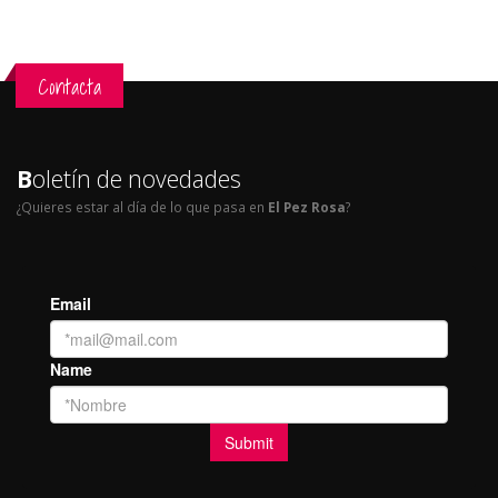
Contacta
B
oletín de novedades
¿Quieres estar al día de lo que pasa en
El Pez Rosa
?