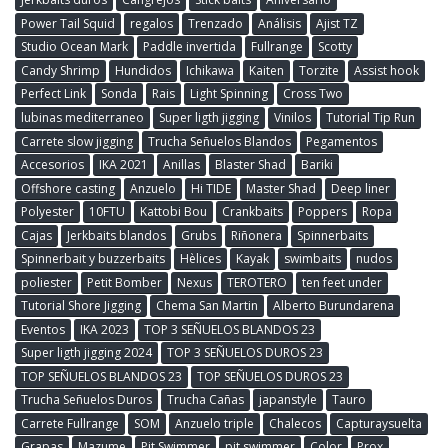
Power Tail Squid
regalos
Trenzado
Análisis
Ajist TZ
Studio Ocean Mark
Paddle invertida
Fullrange
Scotty
Candy Shrimp
Hundidos
Ichikawa
Kaiten
Torzite
Assist hook
Perfect Link
Sonda
Rais
Light Spinning
Cross Two
lubinas mediterraneo
Super ligth jigging
Vinilos
Tutorial Tip Run
Carrete slow jigging
Trucha Señuelos Blandos
Pegamentos
Accesorios
IKA 2021
Anillas
Blaster Shad
Bariki
Offshore casting
Anzuelo
Hi TIDE
Master Shad
Deep liner
Polyester
10FTU
Kattobi Bou
Crankbaits
Poppers
Ropa
Cajas
Jerkbaits blandos
Grubs
Riñonera
Spinnerbaits
Spinnerbait y buzzerbaits
Hèlices
Kayak
swimbaits
nudos
poliester
Petit Bomber
Nexus
TEROTERO
ten feet under
Tutorial Shore Jigging
Chema San Martin
Alberto Burundarena
Eventos
IKA 2023
TOP 3 SEÑUELOS BLANDOS 23
Super ligth jigging 2024
TOP 3 SEÑUELOS DUROS 23
TOP SEÑUELOS BLANDOS 23
TOP SEÑUELOS DUROS 23
Trucha Señuelos Duros
Trucha Cañas
japanstyle
Tauro
Carrete Fullrange
SOM
Anzuelo triple
Chalecos
Capturaysuelta
Grapas
Mazume
Pit Swimmer
pit swimmer
Color
Prox