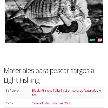
Materiales para pescar sargos a
LIght Fishing
Señuelo
Black Minnow Talla 1 y 2 en colores Naturales o
UV
Caña
Tailwalk Micro Gamer 76UL