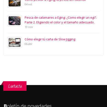
04 oct
Pesca de calamares a Eging: ¿Como elegir un egi?.
Parte 2. Eligiendo el color y el tamaño adecuado.
19 nov
Cómo elegir tú caña de Slow Jigging
06 abr
Contacta
B
oletín de novedades