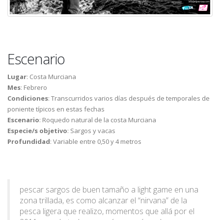
Escenario
Lugar
: Costa Murciana
Mes
: Febrero
Condiciones
: Transcurridos varios días después de temporales de
poniente típicos en estas fechas
Escenario
: Roquedo natural de la costa Murciana
Especie/s objetivo
: Sargos y vacas
Profundidad
: Variable entre 0,50 y 4 metros
pescar sargos de buen tamaño a light game en una
zona trillada, es como alcanzar el “nirvana” de la
pesca ligera que realizo, momentos que allá por el