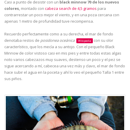
Casi a punto de desistir con un
black minnow 70 de los nuevos
colores,
montado con
cabeza search de 4,5 gramos
para
contrarrestar un poco mejor el viento, y en una poza cercana con
apenas 1 metro de profundidad tuve recompensa.
Recuerdo perfectamente como a su derecha, el mar de fondo
denotaba restos de
posidonea oceánica
con su olor
Wikipedia
característico, que los mecía a su antojo. Con el pequeño Black
Minnow de color vistoso casi en mis pies y entre todas estas algas
noto varios cabezazos muy suaves, destenso un poco y el pez se
sigue acercando a mí, cabecea una vez más y clavo, el mar de fondo
hace subir el agua en la poceta y ahí lo veo el pequeño Talla 1 entre
sus piños.