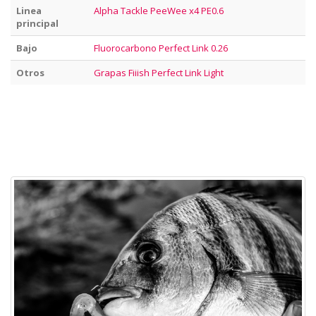
Linea
Alpha Tackle PeeWee x4 PE0.6
principal
Bajo
Fluorocarbono Perfect Link 0.26
Otros
Grapas Fiiish Perfect Link Light