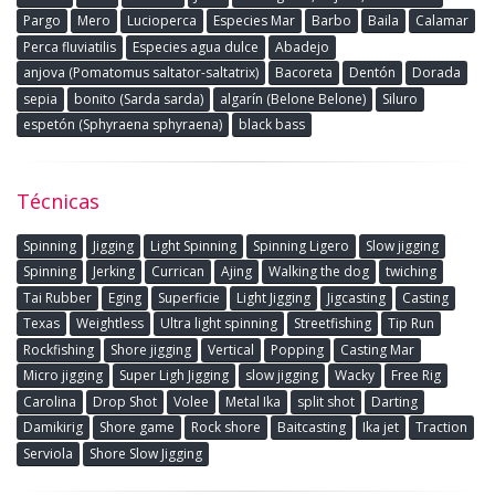
Pargo
Mero
Lucioperca
Especies Mar
Barbo
Baila
Calamar
Perca fluviatilis
Especies agua dulce
Abadejo
anjova (Pomatomus saltator-saltatrix)
Bacoreta
Dentón
Dorada
sepia
bonito (Sarda sarda)
algarín (Belone Belone)
Siluro
espetón (Sphyraena sphyraena)
black bass
Técnicas
Spinning
Jigging
Light Spinning
Spinning Ligero
Slow jigging
Spinning
Jerking
Currican
Ajing
Walking the dog
twiching
Tai Rubber
Eging
Superficie
Light Jigging
Jigcasting
Casting
Texas
Weightless
Ultra light spinning
Streetfishing
Tip Run
Rockfishing
Shore jigging
Vertical
Popping
Casting Mar
Micro jigging
Super Ligh Jigging
slow jigging
Wacky
Free Rig
Carolina
Drop Shot
Volee
Metal Ika
split shot
Darting
Damikirig
Shore game
Rock shore
Baitcasting
Ika jet
Traction
Serviola
Shore Slow Jigging