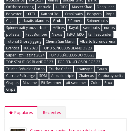
Accesorios
IKA 2021
Anillas
Blaster Shad
Bariki
Offshore casting
Anzuelo
Hi TIDE
Master Shad
Deep liner
Polyester
10FTU
Kattobi Bou
Crankbaits
Poppers
Ropa
Cajas
Jerkbaits blandos
Grubs
Riñonera
Spinnerbaits
Spinnerbait y buzzerbaits
Hèlices
Kayak
swimbaits
nudos
poliester
Petit Bomber
Nexus
TEROTERO
ten feet under
Tutorial Shore Jigging
Chema San Martin
Alberto Burundarena
Eventos
IKA 2023
TOP 3 SEÑUELOS BLANDOS 23
Super ligth jigging 2024
TOP 3 SEÑUELOS DUROS 23
TOP SEÑUELOS BLANDOS 23
TOP SEÑUELOS DUROS 23
Trucha Señuelos Duros
Trucha Cañas
japanstyle
Tauro
Carrete Fullrange
SOM
Anzuelo triple
Chalecos
Capturaysuelta
Grapas
Mazume
Pit Swimmer
pit swimmer
Color
Prox
Grips
Populares
Recientes
Como pescar a eging, la pesca del calamar