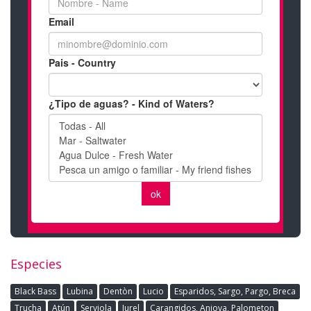
Especies
Black Bass
Lubina
Dentòn
Lucio
Esparidos, Sargo, Pargo, Breca
Trucha
Atún
Serviola
Jurel
Carangidos, Anjova, Palometon