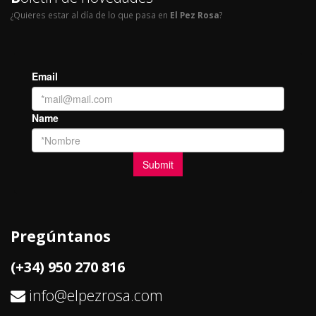
¿Quieres estar al día de lo que pasa en
El Pez Rosa
?
Pregúntanos
(+34) 950 270 816
info@elpezrosa.com