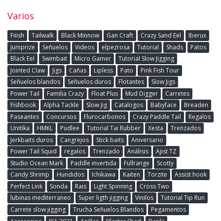
Varios
Fiiish
Tailwalk
Black Minnow
Gan Craft
Crazy Sand Eel
Iberux
Jumprize
Señuelos
Videos
elpezrosa
Tutorial
Shads
Patos
Black Eel
Swimbait
Micro Gamer
Tutorial Slow Jigging
Jointed Claw
Jigs
Cañas
Lipless
Pato
Pink Fish Tour
Señuelos blandos
Señuelos duros
Flotantes
Slow Jigs
Power Tail
Familia Crazy
Float Plus
Mud Digger
Carretes
Fishbook
Alpha Tackle
Slow Jig
Catalogos
Babyface
Breaden
Paseantes
Concursos
Flurocarbonos
Crazy Paddle Tail
Regalos
Unitika
HMKL
Pudlee
Tutorial Tai Rubber
Xesta
Trenzados
Jerkbaits duros
Cangrejos
Stick baits
Aniversario
Power Tail Squid
regalos
Trenzado
Análisis
Ajist TZ
Studio Ocean Mark
Paddle invertida
Fullrange
Scotty
Candy Shrimp
Hundidos
Ichikawa
Kaiten
Torzite
Assist hook
Perfect Link
Sonda
Rais
Light Spinning
Cross Two
lubinas mediterraneo
Super ligth jigging
Vinilos
Tutorial Tip Run
Carrete slow jigging
Trucha Señuelos Blandos
Pegamentos