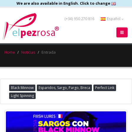
We are also available in English. Click to change
(+34) 950 270 816
Español
Home
Noticias
Entrada
Black Minnow
Esparidos, Sargo, Pargo, Breca
Perfect Link
Light Spinning