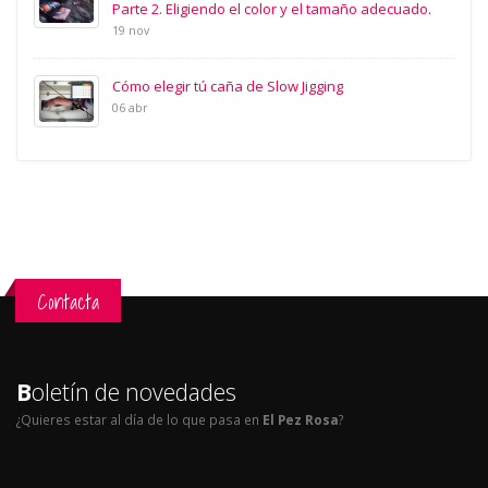
Parte 2. Eligiendo el color y el tamaño adecuado.
19 nov
Cómo elegir tú caña de Slow Jigging
06 abr
Contacta
B
oletín de novedades
¿Quieres estar al día de lo que pasa en
El Pez Rosa
?