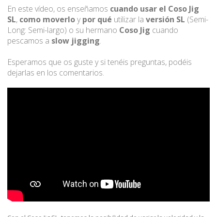
En este vídeo, os enseñamos
cuando usar el Coso Jig
SL
,
como moverlo
y
por qué
utilizar la
versión SL
(Semi-
Long: Semi-largo) o su hermano
Coso Jig
cuando
pescamos a
slow jigging
.
Esperamos que os guste y si tenéis preguntas, podéis
dejarlas en los comentarios.