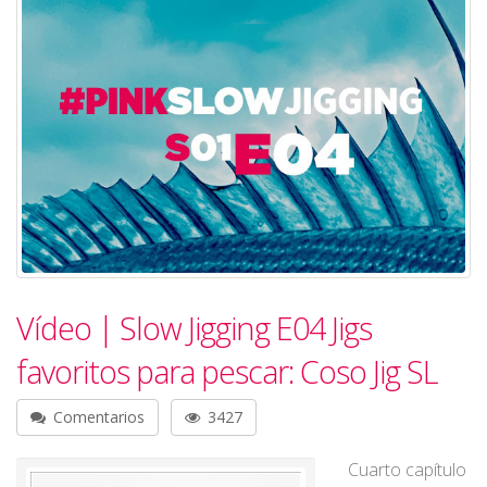
Vídeo | Slow Jigging E04 Jigs
favoritos para pescar: Coso Jig SL
Comentarios
3427
Cuarto capítulo