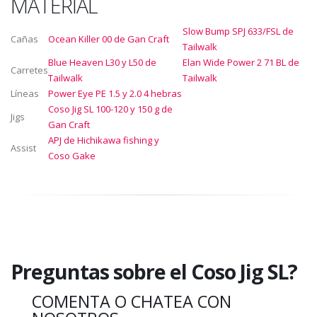
MATERIAL
Slow Bump SPJ 633/FSL de
Cañas
Ocean Killer 00 de Gan Craft
Tailwalk
Blue Heaven L30 y L50 de
Elan Wide Power 2 71 BL de
Carretes
Tailwalk
Tailwalk
Líneas
Power Eye PE 1.5 y 2.0 4 hebras
Coso Jig SL 100-120 y 150 g de
Jigs
Gan Craft
APJ de Hichikawa fishing y
Assist
Coso Gake
Preguntas sobre el Coso Jig SL?
COMENTA O CHATEA CON