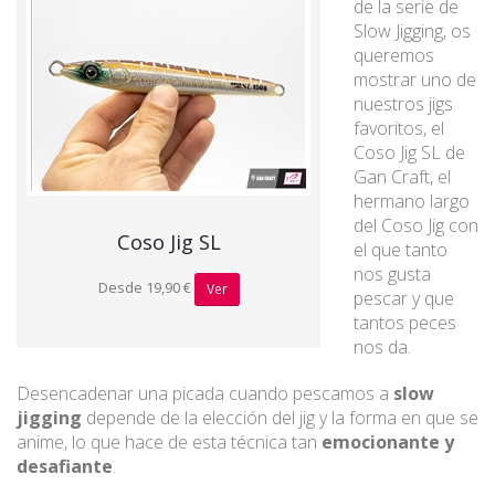
de la serie de
Slow Jigging, os
queremos
mostrar uno de
nuestros jigs
favoritos, el
Coso Jig SL de
Gan Craft, el
hermano largo
del Coso Jig con
Coso Jig SL
el que tanto
nos gusta
Desde 19,90 €
Ver
pescar y que
tantos peces
nos da.
Desencadenar una picada cuando pescamos a
slow
jigging
depende de la elección del jig y la forma en que se
anime, lo que hace de esta técnica tan
emocionante y
desafiante
.