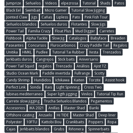
Jumprize
Señuelos
Videos
elpezrosa
Tutorial
Shads
Patos
Black Eel
Swimbait
Micro Gamer
Tutorial Slow Jigging
Jointed Claw
Jigs
Cañas
Lipless
Pato
Pink Fish Tour
Señuelos blandos
Señuelos duros
Flotantes
Slow Jigs
Power Tail
Familia Crazy
Float Plus
Mud Digger
Carretes
Fishbook
Alpha Tackle
Slow Jig
Catalogos
Babyface
Breaden
Paseantes
Concursos
Flurocarbonos
Crazy Paddle Tail
Regalos
Unitika
HMKL
Pudlee
Tutorial Tai Rubber
Xesta
Trenzados
Jerkbaits duros
Cangrejos
Stick baits
Aniversario
Power Tail Squid
regalos
Trenzado
Análisis
Ajist TZ
Studio Ocean Mark
Paddle invertida
Fullrange
Scotty
Candy Shrimp
Hundidos
Ichikawa
Kaiten
Torzite
Assist hook
Perfect Link
Sonda
Rais
Light Spinning
Cross Two
lubinas mediterraneo
Super ligth jigging
Vinilos
Tutorial Tip Run
Carrete slow jigging
Trucha Señuelos Blandos
Pegamentos
Accesorios
IKA 2021
Anillas
Blaster Shad
Bariki
Offshore casting
Anzuelo
Hi TIDE
Master Shad
Deep liner
Polyester
10FTU
Kattobi Bou
Crankbaits
Poppers
Ropa
Cajas
Jerkbaits blandos
Grubs
Riñonera
Spinnerbaits