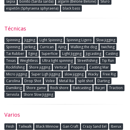
sepia
bonito (Sarda sarda)
algarín (Belone Belone)
Siluro
espetón (Sphyraena sphyraena)
black bass
Técnicas
Spinning
Jigging
Light Spinning
Spinning Ligero
Slow jigging
Spinning
Jerking
Currican
Ajing
Walking the dog
twiching
Tai Rubber
Eging
Superficie
Light Jigging
Jigcasting
Casting
Texas
Weightless
Ultra light spinning
Streetfishing
Tip Run
Rockfishing
Shore jigging
Vertical
Popping
Casting Mar
Micro jigging
Super Ligh Jigging
slow jigging
Wacky
Free Rig
Carolina
Drop Shot
Volee
Metal Ika
split shot
Darting
Damikirig
Shore game
Rock shore
Baitcasting
Ika jet
Traction
Serviola
Shore Slow Jigging
Varios
Fiiish
Tailwalk
Black Minnow
Gan Craft
Crazy Sand Eel
Iberux