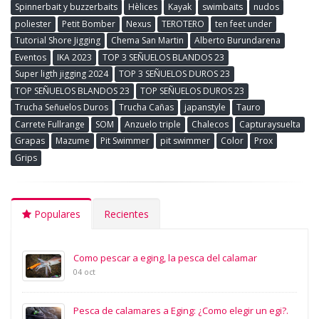
Spinnerbait y buzzerbaits
Hèlices
Kayak
swimbaits
nudos
poliester
Petit Bomber
Nexus
TEROTERO
ten feet under
Tutorial Shore Jigging
Chema San Martin
Alberto Burundarena
Eventos
IKA 2023
TOP 3 SEÑUELOS BLANDOS 23
Super ligth jigging 2024
TOP 3 SEÑUELOS DUROS 23
TOP SEÑUELOS BLANDOS 23
TOP SEÑUELOS DUROS 23
Trucha Señuelos Duros
Trucha Cañas
japanstyle
Tauro
Carrete Fullrange
SOM
Anzuelo triple
Chalecos
Capturaysuelta
Grapas
Mazume
Pit Swimmer
pit swimmer
Color
Prox
Grips
Populares
Recientes
Como pescar a eging, la pesca del calamar
04 oct
Pesca de calamares a Eging: ¿Como elegir un egi?.