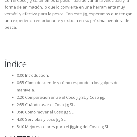
Con el Coso Jig SL, tenemos la posibilidad de variar la velocidad y la
forma de animación, lo que lo convierte en una herramienta muy
versátil y efectiva para la pesca. Con este jig, esperamos que tengan
una experiencia emocionante y exitosa en su próxima aventura de
pesca.
Índice
0:00 Introducción.
0:55 Cómo desciende y cómo responde a los golpes de
manivela.
2:20 Comparación entre el Coso jig SL y Coso jig.
2:55 Cuándo usar el Coso jig SL.
3:40 Cómo mover el Coso jig SL.
4:30 Serviolas y coso Jig SL.
5:10 Mejores colores para el jigging del Coso Jig SL