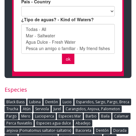
Especies
Black Bass
Lubina
Dentòn
Lucio
Esparidos, Sargo, Pargo, Breca
Trucha
Atún
Serviola
Jurel
Carangidos, Anjova, Palometon
Pargo
Mero
Lucioperca
Especies Mar
Barbo
Baila
Calamar
Perca fluviatilis
Especies agua dulce
Abadejo
anjova (Pomatomus saltator-saltatrix)
Bacoreta
Dentón
Dorada