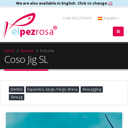
We are also available in English. Click to change
(+34) 950 270 816
Español
Home
Noticias
Entrada
Coso Jig SL
Dentòn
Esparidos, Sargo, Pargo, Breca
Slow jigging
Slow Jig