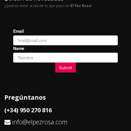
¿Quieres estar al día de lo que pasa en
El Pez Rosa
?
Pregúntanos
(+34) 950 270 816
info@elpezrosa.com