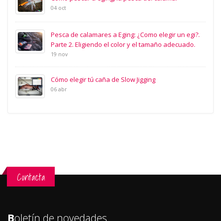
04 oct
Pesca de calamares a Eging: ¿Como elegir un egi?.
Parte 2. Eligiendo el color y el tamaño adecuado.
19 nov
Cómo elegir tú caña de Slow Jigging
06 abr
Contacta
B
oletín de novedades