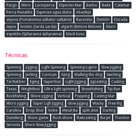
Pargo
Mero
Lucioperca
Especies Mar
Barbo
Baila
Calamar
Perca fluviatilis
Especies agua dulce
Abadejo
anjova (Pomatomus saltator-saltatrix)
Bacoreta
Dentón
Dorada
sepia
bonito (Sarda sarda)
algarín (Belone Belone)
Siluro
espetón (Sphyraena sphyraena)
black bass
Técnicas
Spinning
Jigging
Light Spinning
Spinning Ligero
Slow jigging
Spinning
Jerking
Currican
Ajing
Walking the dog
twiching
Tai Rubber
Eging
Superficie
Light Jigging
Jigcasting
Casting
Texas
Weightless
Ultra light spinning
Streetfishing
Tip Run
Rockfishing
Shore jigging
Vertical
Popping
Casting Mar
Micro jigging
Super Ligh Jigging
slow jigging
Wacky
Free Rig
Carolina
Drop Shot
Volee
Metal Ika
split shot
Darting
Damikirig
Shore game
Rock shore
Baitcasting
Ika jet
Traction
Serviola
Shore Slow Jigging