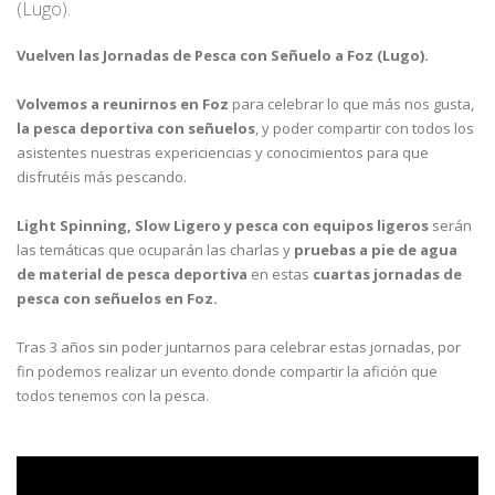
(Lugo).
Vuelven las Jornadas de Pesca con Señuelo a Foz (Lugo).
Volvemos a reunirnos en Foz
para celebrar lo que más nos gusta,
la pesca deportiva con señuelos
, y poder compartir con todos los
asistentes nuestras expericiencias y conocimientos para que
disfrutéis más pescando.
Light Spinning, Slow Ligero y pesca con equipos ligeros
serán
las temáticas que ocuparán las charlas y
pruebas a pie de agua
de material de pesca deportiva
en estas
cuartas jornadas de
pesca con señuelos en Foz.
Tras 3 años sin poder juntarnos para celebrar estas jornadas, por
fin podemos realizar un evento donde compartir la afición que
todos tenemos con la pesca.