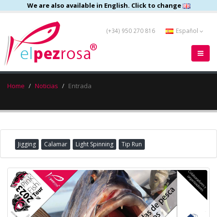
We are also available in English. Click to change
(+34) 950 270 816
Español
Home
Noticias
Entrada
Jigging
Calamar
Light Spinning
Tip Run