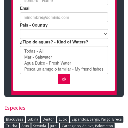
Especies
Black Bass
Lubina
Dentòn
Lucio
Esparidos, Sargo, Pargo, Breca
Trucha
Atún
Serviola
Jurel
Carangidos, Anjova, Palometon