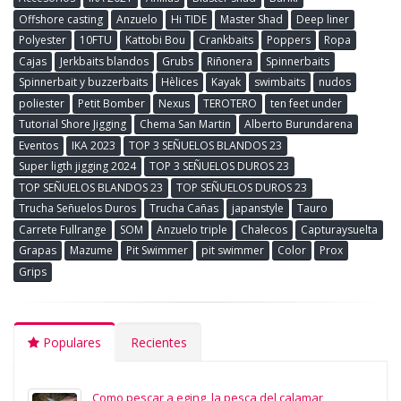
Offshore casting
Anzuelo
Hi TIDE
Master Shad
Deep liner
Polyester
10FTU
Kattobi Bou
Crankbaits
Poppers
Ropa
Cajas
Jerkbaits blandos
Grubs
Riñonera
Spinnerbaits
Spinnerbait y buzzerbaits
Hèlices
Kayak
swimbaits
nudos
poliester
Petit Bomber
Nexus
TEROTERO
ten feet under
Tutorial Shore Jigging
Chema San Martin
Alberto Burundarena
Eventos
IKA 2023
TOP 3 SEÑUELOS BLANDOS 23
Super ligth jigging 2024
TOP 3 SEÑUELOS DUROS 23
TOP SEÑUELOS BLANDOS 23
TOP SEÑUELOS DUROS 23
Trucha Señuelos Duros
Trucha Cañas
japanstyle
Tauro
Carrete Fullrange
SOM
Anzuelo triple
Chalecos
Capturaysuelta
Grapas
Mazume
Pit Swimmer
pit swimmer
Color
Prox
Grips
Populares
Recientes
Como pescar a eging, la pesca del calamar