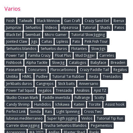
Varios
Fiiish
Tailwalk
Black Minnow
Gan Craft
Crazy Sand Eel
Iberux
Jumprize
Señuelos
Videos
elpezrosa
Tutorial
Shads
Patos
Black Eel
Swimbait
Micro Gamer
Tutorial Slow Jigging
Jointed Claw
Jigs
Cañas
Lipless
Pato
Pink Fish Tour
Señuelos blandos
Señuelos duros
Flotantes
Slow Jigs
Power Tail
Familia Crazy
Float Plus
Mud Digger
Carretes
Fishbook
Alpha Tackle
Slow Jig
Catalogos
Babyface
Breaden
Paseantes
Concursos
Flurocarbonos
Crazy Paddle Tail
Regalos
Unitika
HMKL
Pudlee
Tutorial Tai Rubber
Xesta
Trenzados
Jerkbaits duros
Cangrejos
Stick baits
Aniversario
Power Tail Squid
regalos
Trenzado
Análisis
Ajist TZ
Studio Ocean Mark
Paddle invertida
Fullrange
Scotty
Candy Shrimp
Hundidos
Ichikawa
Kaiten
Torzite
Assist hook
Perfect Link
Sonda
Rais
Light Spinning
Cross Two
lubinas mediterraneo
Super ligth jigging
Vinilos
Tutorial Tip Run
Carrete slow jigging
Trucha Señuelos Blandos
Pegamentos
Accesorios
IKA 2021
Anillas
Blaster Shad
Bariki