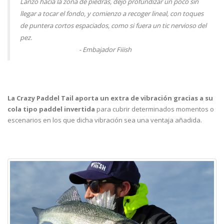
Lanzo hacia la zona de piedras, dejo profundizar un poco sin
llegar a tocar el fondo, y comienzo a recoger lineal, con toques
de puntera cortos espaciados, como si fuera un tic nervioso del
pez.
- Embajador Fiiish
@
Alberto Burundarena
La Crazy Paddel Tail aporta un extra de vibración gracias a su
cola tipo paddel invertida
para cubrir determinados momentos o
escenarios en los que dicha vibración sea una ventaja añadida.