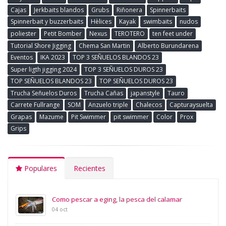
Cajas
Jerkbaits blandos
Grubs
Riñonera
Spinnerbaits
Spinnerbait y buzzerbaits
Hèlices
Kayak
swimbaits
nudos
poliester
Petit Bomber
Nexus
TEROTERO
ten feet under
Tutorial Shore Jigging
Chema San Martin
Alberto Burundarena
Eventos
IKA 2023
TOP 3 SEÑUELOS BLANDOS 23
Super ligth jigging 2024
TOP 3 SEÑUELOS DUROS 23
TOP SEÑUELOS BLANDOS 23
TOP SEÑUELOS DUROS 23
Trucha Señuelos Duros
Trucha Cañas
japanstyle
Tauro
Carrete Fullrange
SOM
Anzuelo triple
Chalecos
Capturaysuelta
Grapas
Mazume
Pit Swimmer
pit swimmer
Color
Prox
Grips
Populares
Recientes
Como pescar a eging, la pesca del calamar
04 oct