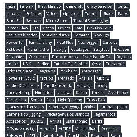
Fiiish
Tailwalk
Black Minnow
Gan Craft
Crazy Sand Eel
Iberux
Jumprize
Señuelos
Videos
elpezrosa
Tutorial
Shads
Patos
Black Eel
Swimbait
Micro Gamer
Tutorial Slow Jigging
Jointed Claw
Jigs
Cañas
Lipless
Pato
Pink Fish Tour
Señuelos blandos
Señuelos duros
Flotantes
Slow Jigs
Power Tail
Familia Crazy
Float Plus
Mud Digger
Carretes
Fishbook
Alpha Tackle
Slow Jig
Catalogos
Babyface
Breaden
Paseantes
Concursos
Flurocarbonos
Crazy Paddle Tail
Regalos
Unitika
HMKL
Pudlee
Tutorial Tai Rubber
Xesta
Trenzados
Jerkbaits duros
Cangrejos
Stick baits
Aniversario
Power Tail Squid
regalos
Trenzado
Análisis
Ajist TZ
Studio Ocean Mark
Paddle invertida
Fullrange
Scotty
Candy Shrimp
Hundidos
Ichikawa
Kaiten
Torzite
Assist hook
Perfect Link
Sonda
Rais
Light Spinning
Cross Two
lubinas mediterraneo
Super ligth jigging
Vinilos
Tutorial Tip Run
Carrete slow jigging
Trucha Señuelos Blandos
Pegamentos
Accesorios
IKA 2021
Anillas
Blaster Shad
Bariki
Offshore casting
Anzuelo
Hi TIDE
Master Shad
Deep liner
Polyester
10FTU
Kattobi Bou
Crankbaits
Poppers
Ropa