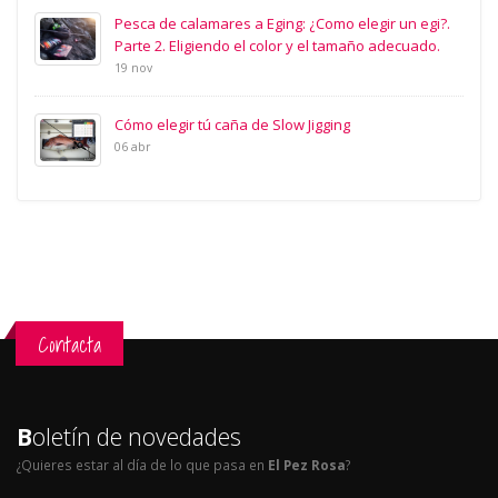
Pesca de calamares a Eging: ¿Como elegir un egi?.
Parte 2. Eligiendo el color y el tamaño adecuado.
19 nov
Cómo elegir tú caña de Slow Jigging
06 abr
Contacta
B
oletín de novedades
¿Quieres estar al día de lo que pasa en
El Pez Rosa
?