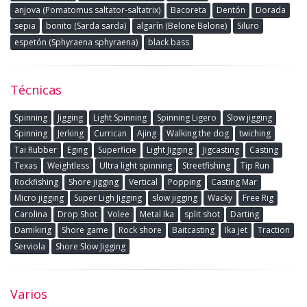
anjova (Pomatomus saltator-saltatrix)
Bacoreta
Dentón
Dorada
sepia
bonito (Sarda sarda)
algarín (Belone Belone)
Siluro
espetón (Sphyraena sphyraena)
black bass
Técnicas
Spinning
Jigging
Light Spinning
Spinning Ligero
Slow jigging
Spinning
Jerking
Currican
Ajing
Walking the dog
twiching
Tai Rubber
Eging
Superficie
Light Jigging
Jigcasting
Casting
Texas
Weightless
Ultra light spinning
Streetfishing
Tip Run
Rockfishing
Shore jigging
Vertical
Popping
Casting Mar
Micro jigging
Super Ligh Jigging
slow jigging
Wacky
Free Rig
Carolina
Drop Shot
Volee
Metal Ika
split shot
Darting
Damikirig
Shore game
Rock shore
Baitcasting
Ika jet
Traction
Serviola
Shore Slow Jigging
Varios