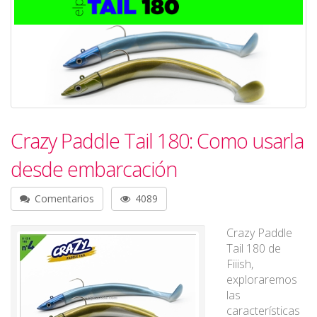
Crazy Paddle Tail 180: Como usarla
desde embarcación
Comentarios
4089
Crazy Paddle
Tail 180 de
Fiiish,
exploraremos
las
características