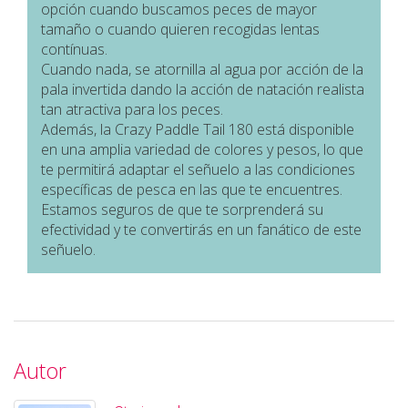
opción cuando buscamos peces de mayor
tamaño o cuando quieren recogidas lentas
contínuas.
Cuando nada, se atornilla al agua por acción de la
pala invertida dando la acción de natación realista
tan atractiva para los peces.
Además, la Crazy Paddle Tail 180 está disponible
en una amplia variedad de colores y pesos, lo que
te permitirá adaptar el señuelo a las condiciones
específicas de pesca en las que te encuentres.
Estamos seguros de que te sorprenderá su
efectividad y te convertirás en un fanático de este
señuelo.
Autor