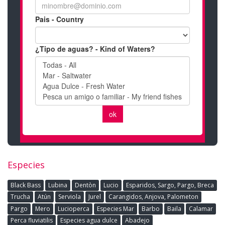
Especies
Black Bass
Lubina
Dentòn
Lucio
Esparidos, Sargo, Pargo, Breca
Trucha
Atún
Serviola
Jurel
Carangidos, Anjova, Palometon
Pargo
Mero
Lucioperca
Especies Mar
Barbo
Baila
Calamar
Perca fluviatilis
Especies agua dulce
Abadejo