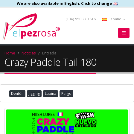
We are also available in English. Click to change
(+34) 950 270 816
Español
Home
Noticias
Entrada
Crazy Paddle Tail 180
Dentòn
Jigging
Lubina
Pargo