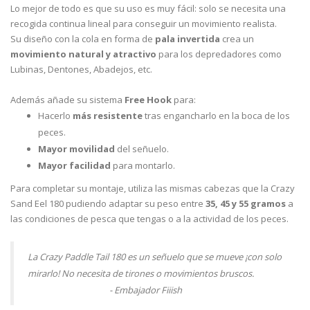
Lo mejor de todo es que su uso es muy fácil: solo se necesita una
recogida continua lineal para conseguir un movimiento realista.
Su diseño con la cola en forma de
pala invertida
crea un
movimiento natural y atractivo
para los depredadores como
Lubinas, Dentones, Abadejos, etc.
Además añade su sistema
Free Hook
para:
Hacerlo
más resistente
tras engancharlo en la boca de los
peces.
Mayor movilidad
del señuelo.
Mayor facilidad
para montarlo.
Para completar su montaje, utiliza las mismas cabezas que la Crazy
Sand Eel 180 pudiendo adaptar su peso entre
35, 45 y 55 gramos
a
las condiciones de pesca que tengas o a la actividad de los peces.
La Crazy Paddle Tail 180 es un señuelo que se mueve ¡con solo
mirarlo! No necesita de tirones o movimientos bruscos.
- Embajador Fiiish
@
Alberto Burundarena