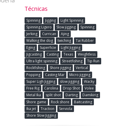
Técnicas
Spinning
Jigging
Light Spinning
Spinning Ligero
Slow jigging
Spinning
Jerking
Currican
Ajing
Walking the dog
twiching
Tai Rubber
Eging
Superficie
Light Jigging
Jigcasting
Casting
Texas
Weightless
Ultra light spinning
Streetfishing
Tip Run
Rockfishing
Shore jigging
Vertical
Popping
Casting Mar
Micro jigging
Super Ligh Jigging
slow jigging
Wacky
Free Rig
Carolina
Drop Shot
Volee
Metal Ika
split shot
Darting
Damikirig
Shore game
Rock shore
Baitcasting
Ika jet
Traction
Serviola
Shore Slow Jigging