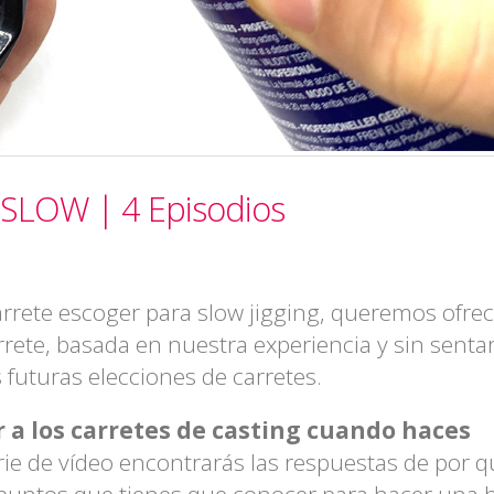
e SLOW | 4 Episodios
arrete escoger para slow jigging, queremos ofrec
rrete, basada en nuestra experiencia y sin senta
 futuras elecciones de carretes.
r a los carretes de casting cuando haces
rie de vídeo encontrarás las respuestas de por q
s puntos que tienes que conocer para hacer una