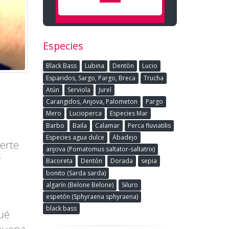
Especies
Black Bass
Lubina
Dentòn
Lucio
Esparidos, Sargo, Pargo, Breca
Trucha
Atún
Serviola
Jurel
Carangidos, Anjova, Palometon
Pargo
Mero
Lucioperca
Especies Mar
Barbo
Baila
Calamar
Perca fluviatilis
Especies agua dulce
Abadejo
erte
anjova (Pomatomus saltator-saltatrix)
r
Bacoreta
Dentón
Dorada
sepia
bonito (Sarda sarda)
algarín (Belone Belone)
Siluro
espetón (Sphyraena sphyraena)
black bass
ué
 buena