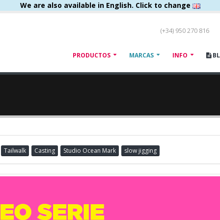
We are also available in English. Click to change
(+34) 950 270 816
PRODUCTOS
MARCAS
INFO
B
Tailwalk
Casting
Studio Ocean Mark
slow jigging