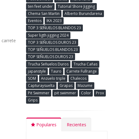
ten feet under
Tutorial Shore Jigging
Chema San Martin
Alberto Burundarena
Eventos
IKA 2023
TOP 3 SEÑUELOS BLANDOS 23
Super ligth jigging 2024
 carrete
TOP 3 SEÑUELOS DUROS 23
TOP SEÑUELOS BLANDOS 23
TOP SEÑUELOS DUROS 23
Trucha Señuelos Duros
Trucha Cañas
japanstyle
Tauro
Carrete Fullrange
SOM
Anzuelo triple
Chalecos
Capturaysuelta
Grapas
Mazume
Pit Swimmer
pit swimmer
Color
Prox
Grips
Populares
Recientes