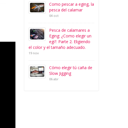
Como pescar a eging, la
pesca del calamar
04 oct
Pesca de calamares a
Eging: ¿Como elegir un
egi?. Parte 2. Eligiendo
el color y el tamaño adecuado.
19 nov
Cómo elegir tú caña de
Slow Jigging
06 abr