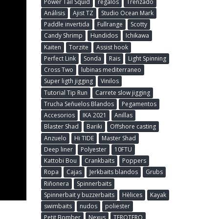
Power Tail Squid
regalos
Trenzado
Análisis
Ajist TZ
Studio Ocean Mark
Paddle invertida
Fullrange
Scotty
Candy Shrimp
Hundidos
Ichikawa
Kaiten
Torzite
Assist hook
Perfect Link
Sonda
Rais
Light Spinning
Cross Two
lubinas mediterraneo
Super ligth jigging
Vinilos
Tutorial Tip Run
Carrete slow jigging
Trucha Señuelos Blandos
Pegamentos
Accesorios
IKA 2021
Anillas
Blaster Shad
Bariki
Offshore casting
Anzuelo
Hi TIDE
Master Shad
Deep liner
Polyester
10FTU
Kattobi Bou
Crankbaits
Poppers
Ropa
Cajas
Jerkbaits blandos
Grubs
Riñonera
Spinnerbaits
Spinnerbait y buzzerbaits
Hèlices
Kayak
swimbaits
nudos
poliester
Petit Bomber
Nexus
TEROTERO