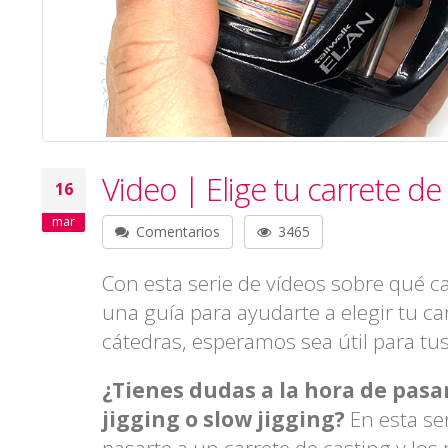
Video | Elige tu carrete d
16
mar
Comentarios
3465
Con esta serie de vídeos sobre qué c
una guía para ayudarte a elegir tu ca
cátedras, esperamos sea útil para tus
¿Tienes dudas a la hora de pasa
jigging o slow jigging?
En esta se
pasarte a un carrete de casting y lo