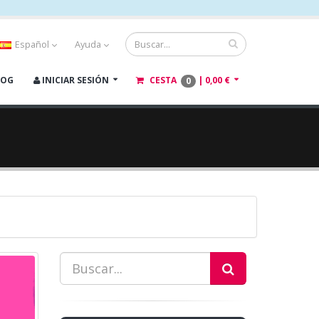
Español
Ayuda
LOG
INICIAR SESIÓN
CESTA
|
0,00 €
0