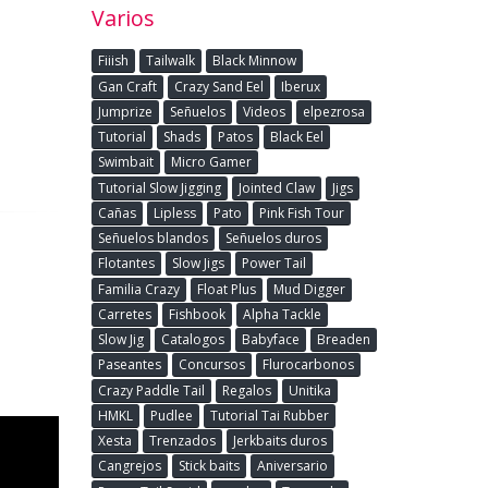
Varios
Fiiish
Tailwalk
Black Minnow
Gan Craft
Crazy Sand Eel
Iberux
Jumprize
Señuelos
Videos
elpezrosa
Tutorial
Shads
Patos
Black Eel
Swimbait
Micro Gamer
Tutorial Slow Jigging
Jointed Claw
Jigs
Cañas
Lipless
Pato
Pink Fish Tour
Señuelos blandos
Señuelos duros
Flotantes
Slow Jigs
Power Tail
Familia Crazy
Float Plus
Mud Digger
Carretes
Fishbook
Alpha Tackle
Slow Jig
Catalogos
Babyface
Breaden
Paseantes
Concursos
Flurocarbonos
Crazy Paddle Tail
Regalos
Unitika
HMKL
Pudlee
Tutorial Tai Rubber
Xesta
Trenzados
Jerkbaits duros
Cangrejos
Stick baits
Aniversario