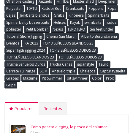
Offshore casting
Anzuelo
Hi TIDE
Master Shad
Deep liner
Polyester
10FTU
Kattobi Bou
Crankbaits
Poppers
Ropa
Cajas
Jerkbaits blandos
Grubs
Riñonera
Spinnerbaits
Spinnerbait y buzzerbaits
Hèlices
Kayak
swimbaits
nudos
poliester
Petit Bomber
Nexus
TEROTERO
ten feet under
Tutorial Shore Jigging
Chema San Martin
Alberto Burundarena
Eventos
IKA 2023
TOP 3 SEÑUELOS BLANDOS 23
Super ligth jigging 2024
TOP 3 SEÑUELOS DUROS 23
TOP SEÑUELOS BLANDOS 23
TOP SEÑUELOS DUROS 23
Trucha Señuelos Duros
Trucha Cañas
japanstyle
Tauro
Carrete Fullrange
SOM
Anzuelo triple
Chalecos
Capturaysuelta
Grapas
Mazume
Pit Swimmer
pit swimmer
Color
Prox
Grips
Populares
Recientes
Como pescar a eging, la pesca del calamar
04 oct