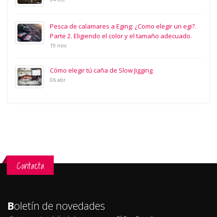
Pesca de calamares a Eging: ¿Como elegir un egi?.
Parte 2. Eligiendo el color y el tamaño adecuado.
19 nov
Cómo elegir tú caña de Slow Jigging
06 abr
Contacta
B
oletín de novedades