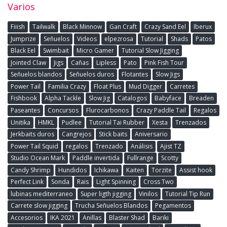
Varios
Fiiish
Tailwalk
Black Minnow
Gan Craft
Crazy Sand Eel
Iberux
Jumprize
Señuelos
Videos
elpezrosa
Tutorial
Shads
Patos
Black Eel
Swimbait
Micro Gamer
Tutorial Slow Jigging
Jointed Claw
Jigs
Cañas
Lipless
Pato
Pink Fish Tour
Señuelos blandos
Señuelos duros
Flotantes
Slow Jigs
Power Tail
Familia Crazy
Float Plus
Mud Digger
Carretes
Fishbook
Alpha Tackle
Slow Jig
Catalogos
Babyface
Breaden
Paseantes
Concursos
Flurocarbonos
Crazy Paddle Tail
Regalos
Unitika
HMKL
Pudlee
Tutorial Tai Rubber
Xesta
Trenzados
Jerkbaits duros
Cangrejos
Stick baits
Aniversario
Power Tail Squid
regalos
Trenzado
Análisis
Ajist TZ
Studio Ocean Mark
Paddle invertida
Fullrange
Scotty
Candy Shrimp
Hundidos
Ichikawa
Kaiten
Torzite
Assist hook
Perfect Link
Sonda
Rais
Light Spinning
Cross Two
lubinas mediterraneo
Super ligth jigging
Vinilos
Tutorial Tip Run
Carrete slow jigging
Trucha Señuelos Blandos
Pegamentos
Accesorios
IKA 2021
Anillas
Blaster Shad
Bariki