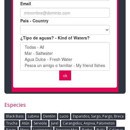
Especies
Black Bass
Lubina
Dentòn
Lucio
Esparidos, Sargo, Pargo, Breca
Trucha
Atún
Serviola
Jurel
Carangidos, Anjova, Palometon
Pargo
Mero
Lucioperca
Especies Mar
Barbo
Baila
Calamar