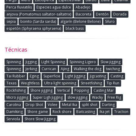
Perca fluviatilis
Especies agua dulce
Abadejo
anjova (Pomatomus saltator-saltatrix)
Bacoreta
Dentón
Dorada
sepia
bonito (Sarda sarda)
algarín (Belone Belone)
Siluro
espetón (Sphyraena sphyraena)
black bass
Técnicas
Spinning
Jigging
Light Spinning
Spinning Ligero
Slow jigging
Spinning
Jerking
Currican
Ajing
Walking the dog
twiching
Tai Rubber
Eging
Superficie
Light Jigging
Jigcasting
Casting
Texas
Weightless
Ultra light spinning
Streetfishing
Tip Run
Rockfishing
Shore jigging
Vertical
Popping
Casting Mar
Micro jigging
Super Ligh Jigging
slow jigging
Wacky
Free Rig
Carolina
Drop Shot
Volee
Metal Ika
split shot
Darting
Damikirig
Shore game
Rock shore
Baitcasting
Ika jet
Traction
Serviola
Shore Slow Jigging