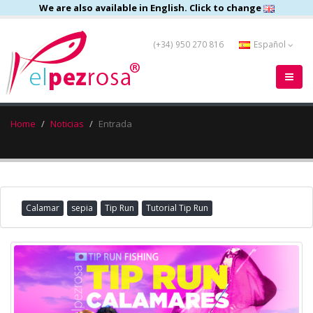
We are also available in English. Click to change
(+34) 950 270 816
Español
Home
Noticias
Entrada
Calamar
sepia
Tip Run
Tutorial Tip Run