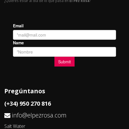
¿Quieres estar al día de lo que pasa en
El Pez Rosa
?
Pregúntanos
(+34) 950 270 816
info@elpezrosa.com
Salt Water