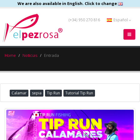
We are also available in English. Click to change
(+34) 950 270 816
Español
Home
Noticias
Entrada
Calamar
sepia
Tip Run
Tutorial Tip Run