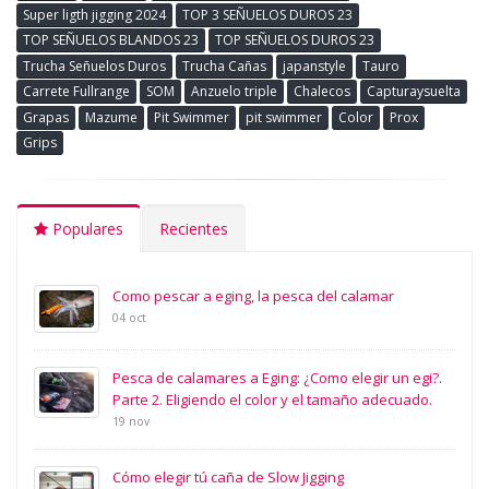
Super ligth jigging 2024
TOP 3 SEÑUELOS DUROS 23
TOP SEÑUELOS BLANDOS 23
TOP SEÑUELOS DUROS 23
Trucha Señuelos Duros
Trucha Cañas
japanstyle
Tauro
Carrete Fullrange
SOM
Anzuelo triple
Chalecos
Capturaysuelta
Grapas
Mazume
Pit Swimmer
pit swimmer
Color
Prox
Grips
Populares
Recientes
Como pescar a eging, la pesca del calamar
04 oct
Pesca de calamares a Eging: ¿Como elegir un egi?.
Parte 2. Eligiendo el color y el tamaño adecuado.
19 nov
Cómo elegir tú caña de Slow Jigging