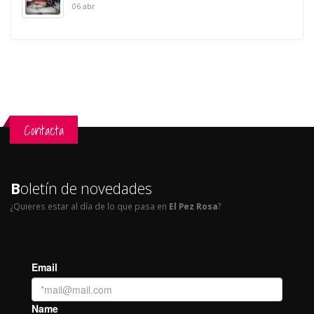
06 abr
Contacta
B
oletín de novedades
¿Quieres estar al día de lo que pasa en
El Pez Rosa
?