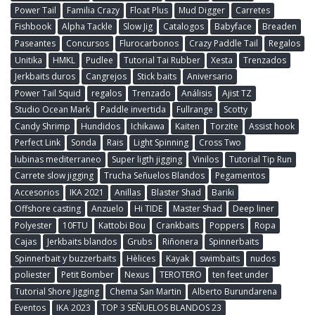
Power Tail
Familia Crazy
Float Plus
Mud Digger
Carretes
Fishbook
Alpha Tackle
Slow Jig
Catalogos
Babyface
Breaden
Paseantes
Concursos
Flurocarbonos
Crazy Paddle Tail
Regalos
Unitika
HMKL
Pudlee
Tutorial Tai Rubber
Xesta
Trenzados
Jerkbaits duros
Cangrejos
Stick baits
Aniversario
Power Tail Squid
regalos
Trenzado
Análisis
Ajist TZ
Studio Ocean Mark
Paddle invertida
Fullrange
Scotty
Candy Shrimp
Hundidos
Ichikawa
Kaiten
Torzite
Assist hook
Perfect Link
Sonda
Rais
Light Spinning
Cross Two
lubinas mediterraneo
Super ligth jigging
Vinilos
Tutorial Tip Run
Carrete slow jigging
Trucha Señuelos Blandos
Pegamentos
Accesorios
IKA 2021
Anillas
Blaster Shad
Bariki
Offshore casting
Anzuelo
Hi TIDE
Master Shad
Deep liner
Polyester
10FTU
Kattobi Bou
Crankbaits
Poppers
Ropa
Cajas
Jerkbaits blandos
Grubs
Riñonera
Spinnerbaits
Spinnerbait y buzzerbaits
Hèlices
Kayak
swimbaits
nudos
poliester
Petit Bomber
Nexus
TEROTERO
ten feet under
Tutorial Shore Jigging
Chema San Martin
Alberto Burundarena
Eventos
IKA 2023
TOP 3 SEÑUELOS BLANDOS 23