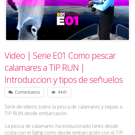
Video | Serie E01 Como pescar
calamares a TIP RUN |
Introduccion y tipos de señuelos
Comentarios
4441
Serie de vídeos sobre la pesca de calamares y sepias a
TIP RUN desde embarcación.
La pesca de calamares ha evolucionado tanto desde
costa con el Eging como desde embarcación con el TIP