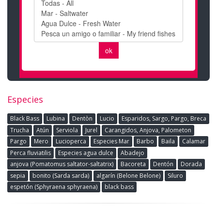
Especies
Black Bass
Lubina
Dentòn
Lucio
Esparidos, Sargo, Pargo, Breca
Trucha
Atún
Serviola
Jurel
Carangidos, Anjova, Palometon
Pargo
Mero
Lucioperca
Especies Mar
Barbo
Baila
Calamar
Perca fluviatilis
Especies agua dulce
Abadejo
anjova (Pomatomus saltator-saltatrix)
Bacoreta
Dentón
Dorada
sepia
bonito (Sarda sarda)
algarín (Belone Belone)
Siluro
espetón (Sphyraena sphyraena)
black bass