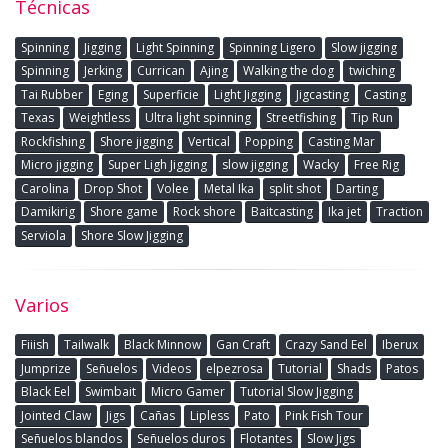
Técnicas
Spinning
Jigging
Light Spinning
Spinning Ligero
Slow jigging
Spinning
Jerking
Currican
Ajing
Walking the dog
twiching
Tai Rubber
Eging
Superficie
Light Jigging
Jigcasting
Casting
Texas
Weightless
Ultra light spinning
Streetfishing
Tip Run
Rockfishing
Shore jigging
Vertical
Popping
Casting Mar
Micro jigging
Super Ligh Jigging
slow jigging
Wacky
Free Rig
Carolina
Drop Shot
Volee
Metal Ika
split shot
Darting
Damikirig
Shore game
Rock shore
Baitcasting
Ika jet
Traction
Serviola
Shore Slow Jigging
Varios
Fiiish
Tailwalk
Black Minnow
Gan Craft
Crazy Sand Eel
Iberux
Jumprize
Señuelos
Videos
elpezrosa
Tutorial
Shads
Patos
Black Eel
Swimbait
Micro Gamer
Tutorial Slow Jigging
Jointed Claw
Jigs
Cañas
Lipless
Pato
Pink Fish Tour
Señuelos blandos
Señuelos duros
Flotantes
Slow Jigs