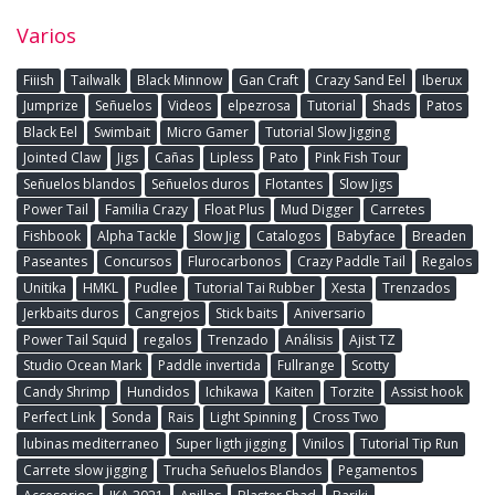
Varios
Fiiish
Tailwalk
Black Minnow
Gan Craft
Crazy Sand Eel
Iberux
Jumprize
Señuelos
Videos
elpezrosa
Tutorial
Shads
Patos
Black Eel
Swimbait
Micro Gamer
Tutorial Slow Jigging
Jointed Claw
Jigs
Cañas
Lipless
Pato
Pink Fish Tour
Señuelos blandos
Señuelos duros
Flotantes
Slow Jigs
Power Tail
Familia Crazy
Float Plus
Mud Digger
Carretes
Fishbook
Alpha Tackle
Slow Jig
Catalogos
Babyface
Breaden
Paseantes
Concursos
Flurocarbonos
Crazy Paddle Tail
Regalos
Unitika
HMKL
Pudlee
Tutorial Tai Rubber
Xesta
Trenzados
Jerkbaits duros
Cangrejos
Stick baits
Aniversario
Power Tail Squid
regalos
Trenzado
Análisis
Ajist TZ
Studio Ocean Mark
Paddle invertida
Fullrange
Scotty
Candy Shrimp
Hundidos
Ichikawa
Kaiten
Torzite
Assist hook
Perfect Link
Sonda
Rais
Light Spinning
Cross Two
lubinas mediterraneo
Super ligth jigging
Vinilos
Tutorial Tip Run
Carrete slow jigging
Trucha Señuelos Blandos
Pegamentos