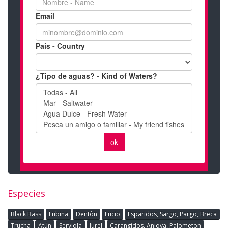
Especies
Black Bass
Lubina
Dentòn
Lucio
Esparidos, Sargo, Pargo, Breca
Trucha
Atún
Serviola
Jurel
Carangidos, Anjova, Palometon