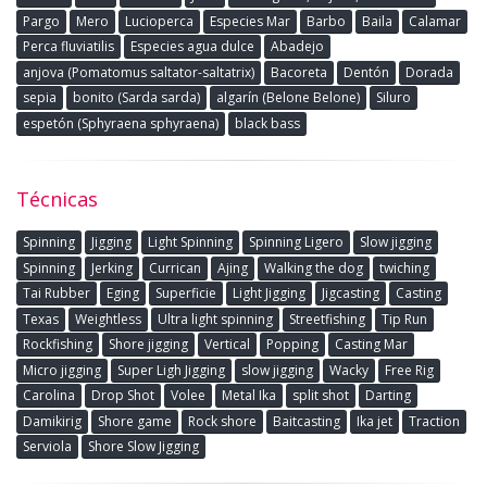
Pargo
Mero
Lucioperca
Especies Mar
Barbo
Baila
Calamar
Perca fluviatilis
Especies agua dulce
Abadejo
anjova (Pomatomus saltator-saltatrix)
Bacoreta
Dentón
Dorada
sepia
bonito (Sarda sarda)
algarín (Belone Belone)
Siluro
espetón (Sphyraena sphyraena)
black bass
Técnicas
Spinning
Jigging
Light Spinning
Spinning Ligero
Slow jigging
Spinning
Jerking
Currican
Ajing
Walking the dog
twiching
Tai Rubber
Eging
Superficie
Light Jigging
Jigcasting
Casting
Texas
Weightless
Ultra light spinning
Streetfishing
Tip Run
Rockfishing
Shore jigging
Vertical
Popping
Casting Mar
Micro jigging
Super Ligh Jigging
slow jigging
Wacky
Free Rig
Carolina
Drop Shot
Volee
Metal Ika
split shot
Darting
Damikirig
Shore game
Rock shore
Baitcasting
Ika jet
Traction
Serviola
Shore Slow Jigging