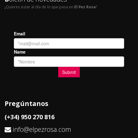
¿Quieres estar al día de lo que pasa en
El Pez Rosa
?
Pregúntanos
(+34) 950 270 816
info@elpezrosa.com