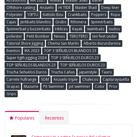
Accesorios
IKA 2021
Anillas
Blaster Shad
Bariki
Offshore casting
Anzuelo
Hi TIDE
Master Shad
Deep liner
Polyester
10FTU
Kattobi Bou
Crankbaits
Poppers
Ropa
Cajas
Jerkbaits blandos
Grubs
Riñonera
Spinnerbaits
Spinnerbait y buzzerbaits
Hèlices
Kayak
swimbaits
nudos
poliester
Petit Bomber
Nexus
TEROTERO
ten feet under
Tutorial Shore Jigging
Chema San Martin
Alberto Burundarena
Eventos
IKA 2023
TOP 3 SEÑUELOS BLANDOS 23
Super ligth jigging 2024
TOP 3 SEÑUELOS DUROS 23
TOP SEÑUELOS BLANDOS 23
TOP SEÑUELOS DUROS 23
Trucha Señuelos Duros
Trucha Cañas
japanstyle
Tauro
Carrete Fullrange
SOM
Anzuelo triple
Chalecos
Capturaysuelta
Grapas
Mazume
Pit Swimmer
pit swimmer
Color
Prox
Grips
Populares
Recientes
Como pescar a eging, la pesca del calamar