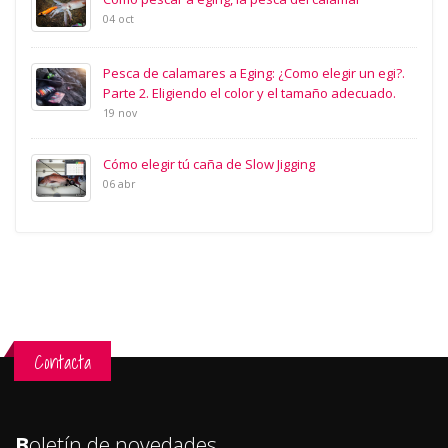
04 oct
Pesca de calamares a Eging: ¿Como elegir un egi?.
Parte 2. Eligiendo el color y el tamaño adecuado.
19 nov
Cómo elegir tú caña de Slow Jigging
06 abr
Contacta
B
oletín de novedades