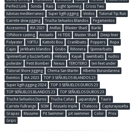
Perfect Link
Sonda
Rais
Light Spinning
Cross Two
lubinas mediterraneo
Super ligth jigging
Vinilos
Tutorial Tip Run
Carrete slow jigging
Trucha Señuelos Blandos
Pegamentos
Accesorios
IKA 2021
Anillas
Blaster Shad
Bariki
Offshore casting
Anzuelo
Hi TIDE
Master Shad
Deep liner
Polyester
10FTU
Kattobi Bou
Crankbaits
Poppers
Ropa
Cajas
Jerkbaits blandos
Grubs
Riñonera
Spinnerbaits
Spinnerbait y buzzerbaits
Hèlices
Kayak
swimbaits
nudos
poliester
Petit Bomber
Nexus
TEROTERO
ten feet under
Tutorial Shore Jigging
Chema San Martin
Alberto Burundarena
Eventos
IKA 2023
TOP 3 SEÑUELOS BLANDOS 23
Super ligth jigging 2024
TOP 3 SEÑUELOS DUROS 23
TOP SEÑUELOS BLANDOS 23
TOP SEÑUELOS DUROS 23
Trucha Señuelos Duros
Trucha Cañas
japanstyle
Tauro
Carrete Fullrange
SOM
Anzuelo triple
Chalecos
Capturaysuelta
Grapas
Mazume
Pit Swimmer
pit swimmer
Color
Prox
Grips