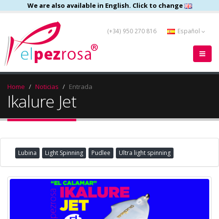
We are also available in English. Click to change
(+34) 950 270 816
Español
Home
Noticias
Entrada
Ikalure Jet
Lubina
Light Spinning
Pudlee
Ultra light spinning