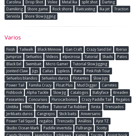
Carolina
Drop Shot
Volee
Metal Ika
split shot
Darting
Damikirig
Shore game
Rock shore
Baitcasting
Ika jet
Traction
Serviola
Shore Slow Jigging
Varios
Fiiish
Tailwalk
Black Minnow
Gan Craft
Crazy Sand Eel
Iberux
Jumprize
Señuelos
Videos
elpezrosa
Tutorial
Shads
Patos
Black Eel
Swimbait
Micro Gamer
Tutorial Slow Jigging
Jointed Claw
Jigs
Cañas
Lipless
Pato
Pink Fish Tour
Señuelos blandos
Señuelos duros
Flotantes
Slow Jigs
Power Tail
Familia Crazy
Float Plus
Mud Digger
Carretes
Fishbook
Alpha Tackle
Slow Jig
Catalogos
Babyface
Breaden
Paseantes
Concursos
Flurocarbonos
Crazy Paddle Tail
Regalos
Unitika
HMKL
Pudlee
Tutorial Tai Rubber
Xesta
Trenzados
Jerkbaits duros
Cangrejos
Stick baits
Aniversario
Power Tail Squid
regalos
Trenzado
Análisis
Ajist TZ
Studio Ocean Mark
Paddle invertida
Fullrange
Scotty
Candy Shrimp
Hundidos
Ichikawa
Kaiten
Torzite
Assist hook