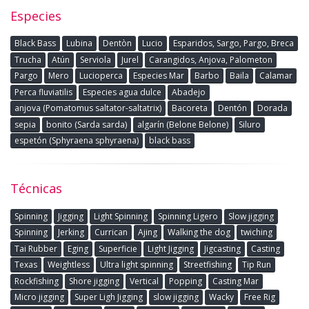
Especies
Black Bass
Lubina
Dentòn
Lucio
Esparidos, Sargo, Pargo, Breca
Trucha
Atún
Serviola
Jurel
Carangidos, Anjova, Palometon
Pargo
Mero
Lucioperca
Especies Mar
Barbo
Baila
Calamar
Perca fluviatilis
Especies agua dulce
Abadejo
anjova (Pomatomus saltator-saltatrix)
Bacoreta
Dentón
Dorada
sepia
bonito (Sarda sarda)
algarín (Belone Belone)
Siluro
espetón (Sphyraena sphyraena)
black bass
Técnicas
Spinning
Jigging
Light Spinning
Spinning Ligero
Slow jigging
Spinning
Jerking
Currican
Ajing
Walking the dog
twiching
Tai Rubber
Eging
Superficie
Light Jigging
Jigcasting
Casting
Texas
Weightless
Ultra light spinning
Streetfishing
Tip Run
Rockfishing
Shore jigging
Vertical
Popping
Casting Mar
Micro jigging
Super Ligh Jigging
slow jigging
Wacky
Free Rig