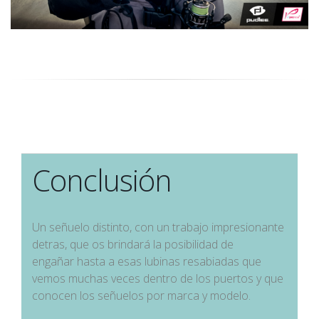
Conclusión
Un señuelo distinto, con un trabajo impresionante
detras, que os brindará la posibilidad de
engañar hasta a esas lubinas resabiadas que
vemos muchas veces dentro de los puertos y que
conocen los señuelos por marca y modelo.