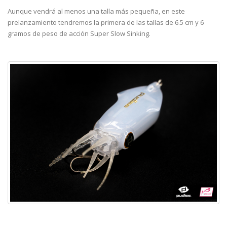
Aunque vendrá al menos una talla más pequeña, en este
prelanzamiento tendremos la primera de las tallas de 6.5 cm y 6
gramos de peso de acción Super Slow Sinking.