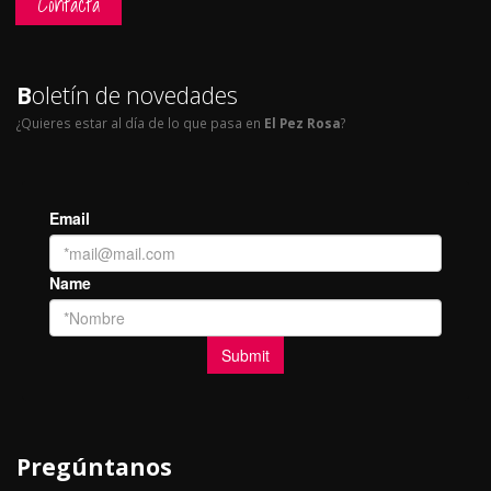
Contacta
B
oletín de novedades
¿Quieres estar al día de lo que pasa en
El Pez Rosa
?
Pregúntanos