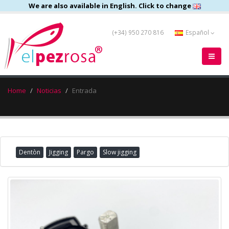
We are also available in English. Click to change
(+34) 950 270 816
Español
Home
Noticias
Entrada
Dentòn
Jigging
Pargo
Slow jigging