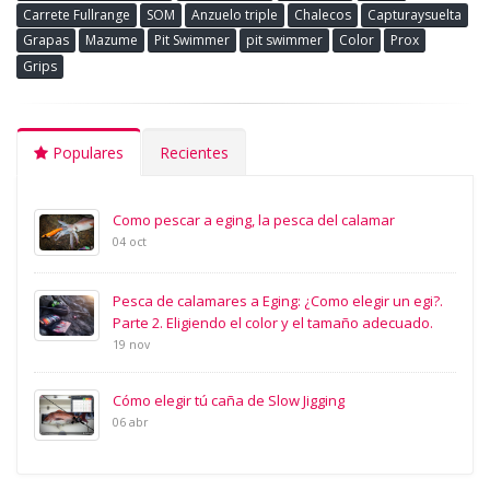
Carrete Fullrange
SOM
Anzuelo triple
Chalecos
Capturaysuelta
Grapas
Mazume
Pit Swimmer
pit swimmer
Color
Prox
Grips
Populares
Recientes
Como pescar a eging, la pesca del calamar
04 oct
Pesca de calamares a Eging: ¿Como elegir un egi?.
Parte 2. Eligiendo el color y el tamaño adecuado.
19 nov
Cómo elegir tú caña de Slow Jigging
06 abr