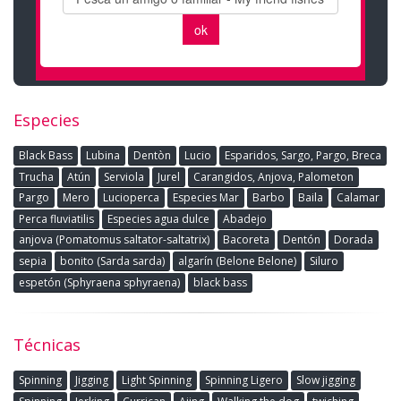
Especies
Black Bass
Lubina
Dentòn
Lucio
Esparidos, Sargo, Pargo, Breca
Trucha
Atún
Serviola
Jurel
Carangidos, Anjova, Palometon
Pargo
Mero
Lucioperca
Especies Mar
Barbo
Baila
Calamar
Perca fluviatilis
Especies agua dulce
Abadejo
anjova (Pomatomus saltator-saltatrix)
Bacoreta
Dentón
Dorada
sepia
bonito (Sarda sarda)
algarín (Belone Belone)
Siluro
espetón (Sphyraena sphyraena)
black bass
Técnicas
Spinning
Jigging
Light Spinning
Spinning Ligero
Slow jigging