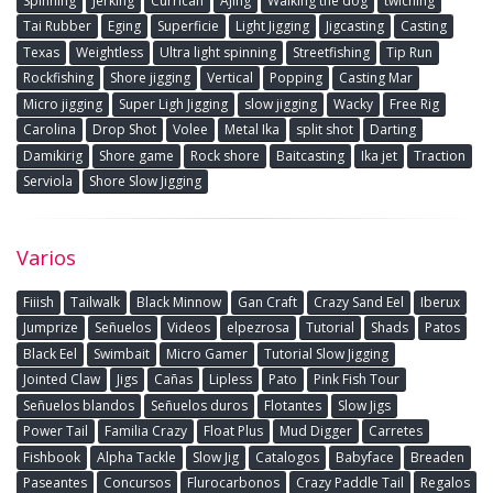
Spinning
Jerking
Currican
Ajing
Walking the dog
twiching
Tai Rubber
Eging
Superficie
Light Jigging
Jigcasting
Casting
Texas
Weightless
Ultra light spinning
Streetfishing
Tip Run
Rockfishing
Shore jigging
Vertical
Popping
Casting Mar
Micro jigging
Super Ligh Jigging
slow jigging
Wacky
Free Rig
Carolina
Drop Shot
Volee
Metal Ika
split shot
Darting
Damikirig
Shore game
Rock shore
Baitcasting
Ika jet
Traction
Serviola
Shore Slow Jigging
Varios
Fiiish
Tailwalk
Black Minnow
Gan Craft
Crazy Sand Eel
Iberux
Jumprize
Señuelos
Videos
elpezrosa
Tutorial
Shads
Patos
Black Eel
Swimbait
Micro Gamer
Tutorial Slow Jigging
Jointed Claw
Jigs
Cañas
Lipless
Pato
Pink Fish Tour
Señuelos blandos
Señuelos duros
Flotantes
Slow Jigs
Power Tail
Familia Crazy
Float Plus
Mud Digger
Carretes
Fishbook
Alpha Tackle
Slow Jig
Catalogos
Babyface
Breaden
Paseantes
Concursos
Flurocarbonos
Crazy Paddle Tail
Regalos