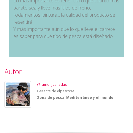
Lo más importante es tener claro que cuanto más
barato sea y lleve mas kilos de freno,
rodamientos, pintura... la calidad del producto se
resentirá.
Y más importante aún que lo que lleve el carrete
es saber para que tipo de pesca está diseñado.
Autor
@ramonjcanadas
Gerente de elpezrosa.
Zona de pesca: Mediterráneo y el mundo.