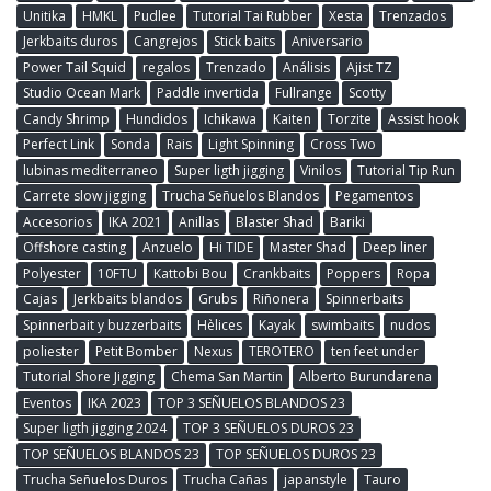
Unitika
HMKL
Pudlee
Tutorial Tai Rubber
Xesta
Trenzados
Jerkbaits duros
Cangrejos
Stick baits
Aniversario
Power Tail Squid
regalos
Trenzado
Análisis
Ajist TZ
Studio Ocean Mark
Paddle invertida
Fullrange
Scotty
Candy Shrimp
Hundidos
Ichikawa
Kaiten
Torzite
Assist hook
Perfect Link
Sonda
Rais
Light Spinning
Cross Two
lubinas mediterraneo
Super ligth jigging
Vinilos
Tutorial Tip Run
Carrete slow jigging
Trucha Señuelos Blandos
Pegamentos
Accesorios
IKA 2021
Anillas
Blaster Shad
Bariki
Offshore casting
Anzuelo
Hi TIDE
Master Shad
Deep liner
Polyester
10FTU
Kattobi Bou
Crankbaits
Poppers
Ropa
Cajas
Jerkbaits blandos
Grubs
Riñonera
Spinnerbaits
Spinnerbait y buzzerbaits
Hèlices
Kayak
swimbaits
nudos
poliester
Petit Bomber
Nexus
TEROTERO
ten feet under
Tutorial Shore Jigging
Chema San Martin
Alberto Burundarena
Eventos
IKA 2023
TOP 3 SEÑUELOS BLANDOS 23
Super ligth jigging 2024
TOP 3 SEÑUELOS DUROS 23
TOP SEÑUELOS BLANDOS 23
TOP SEÑUELOS DUROS 23
Trucha Señuelos Duros
Trucha Cañas
japanstyle
Tauro