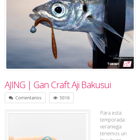
AJING | Gan Craft Aji Bakusui
Comentarios
5016
Para esta
temporada
veraniega
tenemos un