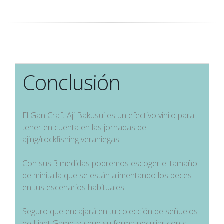
Conclusión
El Gan Craft Aji Bakusui es un efectivo vinilo para
tener en cuenta en las jornadas de
ajing/rockfishing veraniegas.
Con sus 3 medidas podremos escoger el tamaño
de minitalla que se están alimentando los peces
en tus escenarios habituales.
Seguro que encajará en tu colección de señuelos
de Light Game, ya que su forma peculiar con su