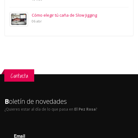
Cómo elegir tú caña de Slow Jigging
06 abr
Contacta
B
oletín de novedades
¿Quieres estar al día de lo que pasa en
El Pez Rosa
?