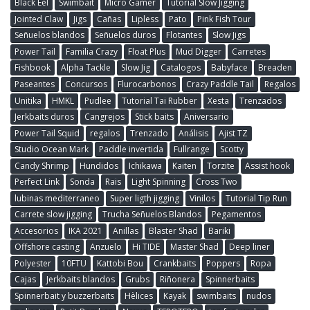
Black Eel
Swimbait
Micro Gamer
Tutorial Slow Jigging
Jointed Claw
Jigs
Cañas
Lipless
Pato
Pink Fish Tour
Señuelos blandos
Señuelos duros
Flotantes
Slow Jigs
Power Tail
Familia Crazy
Float Plus
Mud Digger
Carretes
Fishbook
Alpha Tackle
Slow Jig
Catalogos
Babyface
Breaden
Paseantes
Concursos
Flurocarbonos
Crazy Paddle Tail
Regalos
Unitika
HMKL
Pudlee
Tutorial Tai Rubber
Xesta
Trenzados
Jerkbaits duros
Cangrejos
Stick baits
Aniversario
Power Tail Squid
regalos
Trenzado
Análisis
Ajist TZ
Studio Ocean Mark
Paddle invertida
Fullrange
Scotty
Candy Shrimp
Hundidos
Ichikawa
Kaiten
Torzite
Assist hook
Perfect Link
Sonda
Rais
Light Spinning
Cross Two
lubinas mediterraneo
Super ligth jigging
Vinilos
Tutorial Tip Run
Carrete slow jigging
Trucha Señuelos Blandos
Pegamentos
Accesorios
IKA 2021
Anillas
Blaster Shad
Bariki
Offshore casting
Anzuelo
Hi TIDE
Master Shad
Deep liner
Polyester
10FTU
Kattobi Bou
Crankbaits
Poppers
Ropa
Cajas
Jerkbaits blandos
Grubs
Riñonera
Spinnerbaits
Spinnerbait y buzzerbaits
Hèlices
Kayak
swimbaits
nudos