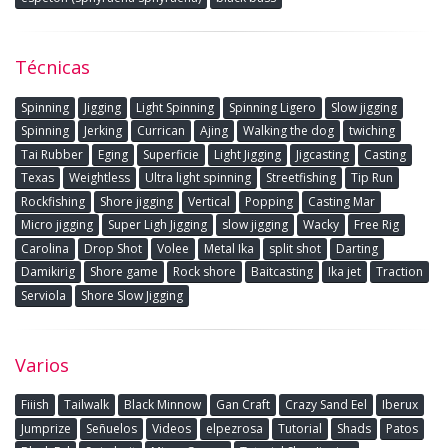
Técnicas
Spinning
Jigging
Light Spinning
Spinning Ligero
Slow jigging
Spinning
Jerking
Currican
Ajing
Walking the dog
twiching
Tai Rubber
Eging
Superficie
Light Jigging
Jigcasting
Casting
Texas
Weightless
Ultra light spinning
Streetfishing
Tip Run
Rockfishing
Shore jigging
Vertical
Popping
Casting Mar
Micro jigging
Super Ligh Jigging
slow jigging
Wacky
Free Rig
Carolina
Drop Shot
Volee
Metal Ika
split shot
Darting
Damikirig
Shore game
Rock shore
Baitcasting
Ika jet
Traction
Serviola
Shore Slow Jigging
Varios
Fiiish
Tailwalk
Black Minnow
Gan Craft
Crazy Sand Eel
Iberux
Jumprize
Señuelos
Videos
elpezrosa
Tutorial
Shads
Patos