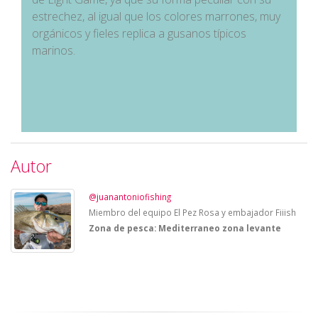
estrechez, al igual que los colores marrones, muy
orgánicos y fieles replica a gusanos típicos
marinos.
Autor
@juanantoniofishing
Miembro del equipo El Pez Rosa y embajador Fiiish
Zona de pesca: Mediterraneo zona levante