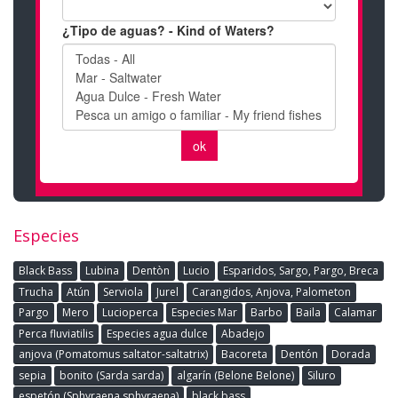
Especies
Black Bass
Lubina
Dentòn
Lucio
Esparidos, Sargo, Pargo, Breca
Trucha
Atún
Serviola
Jurel
Carangidos, Anjova, Palometon
Pargo
Mero
Lucioperca
Especies Mar
Barbo
Baila
Calamar
Perca fluviatilis
Especies agua dulce
Abadejo
anjova (Pomatomus saltator-saltatrix)
Bacoreta
Dentón
Dorada
sepia
bonito (Sarda sarda)
algarín (Belone Belone)
Siluro
espetón (Sphyraena sphyraena)
black bass