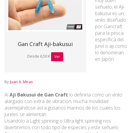
muy buen
señuelo, el Aji-
bakusui es un
vinilo diseñado
por Gancraft
para la pesca
específica del
Gan Craft Aji-bakusui
jurel o aji como
lo denominan
Desde 6,50 €
Ver
en Japón.
By
Juan A. Miras
Al
Aji Bakusui de Gan Craft
lo definiría como un vinilo
alargado con extra de vibración, mucha movilidad
asemejándose así a gusanos marinos de los cuales los
jureles se alimentan.
Usandolo a Light spinning o Ultra light spinning nos
divertiremos con todo tipo de especies y este señuelo.