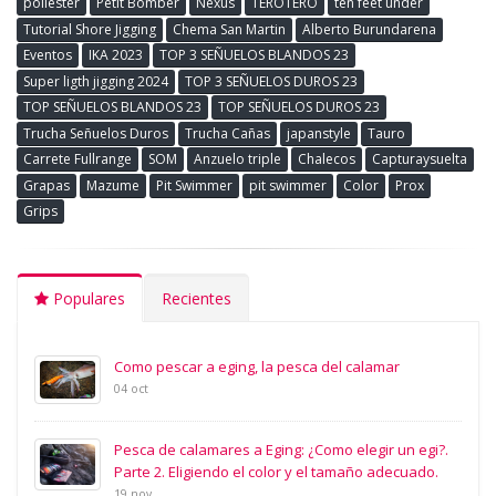
poliester
Petit Bomber
Nexus
TEROTERO
ten feet under
Tutorial Shore Jigging
Chema San Martin
Alberto Burundarena
Eventos
IKA 2023
TOP 3 SEÑUELOS BLANDOS 23
Super ligth jigging 2024
TOP 3 SEÑUELOS DUROS 23
TOP SEÑUELOS BLANDOS 23
TOP SEÑUELOS DUROS 23
Trucha Señuelos Duros
Trucha Cañas
japanstyle
Tauro
Carrete Fullrange
SOM
Anzuelo triple
Chalecos
Capturaysuelta
Grapas
Mazume
Pit Swimmer
pit swimmer
Color
Prox
Grips
Populares
Recientes
Como pescar a eging, la pesca del calamar
04 oct
Pesca de calamares a Eging: ¿Como elegir un egi?.
Parte 2. Eligiendo el color y el tamaño adecuado.
19 nov