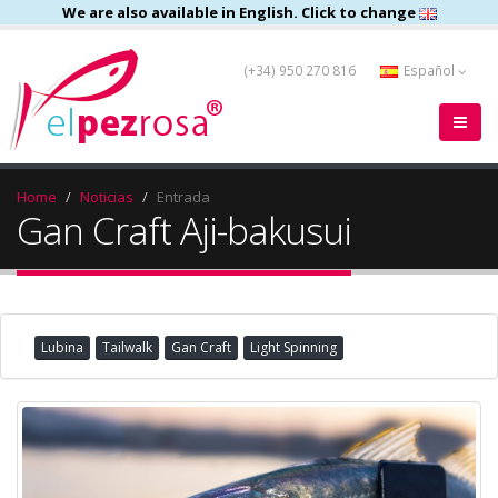
We are also available in English. Click to change
(+34) 950 270 816
Español
Home
Noticias
Entrada
Gan Craft Aji-bakusui
Lubina
Tailwalk
Gan Craft
Light Spinning