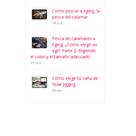
Como pescar a eging, la
pesca del calamar
04 oct
Pesca de calamares a
Eging: ¿Como elegir un
egi?. Parte 2. Eligiendo
el color y el tamaño adecuado.
19 nov
Cómo elegir tú caña de
Slow Jigging
06 abr