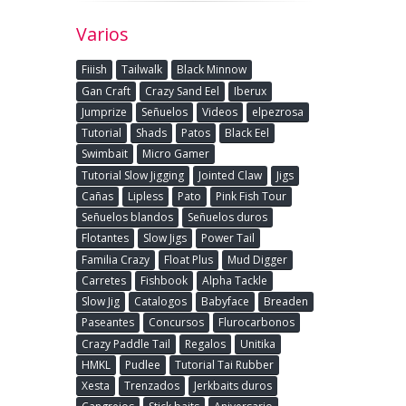
Varios
Fiiish
Tailwalk
Black Minnow
Gan Craft
Crazy Sand Eel
Iberux
Jumprize
Señuelos
Videos
elpezrosa
Tutorial
Shads
Patos
Black Eel
Swimbait
Micro Gamer
Tutorial Slow Jigging
Jointed Claw
Jigs
Cañas
Lipless
Pato
Pink Fish Tour
Señuelos blandos
Señuelos duros
Flotantes
Slow Jigs
Power Tail
Familia Crazy
Float Plus
Mud Digger
Carretes
Fishbook
Alpha Tackle
Slow Jig
Catalogos
Babyface
Breaden
Paseantes
Concursos
Flurocarbonos
Crazy Paddle Tail
Regalos
Unitika
HMKL
Pudlee
Tutorial Tai Rubber
Xesta
Trenzados
Jerkbaits duros