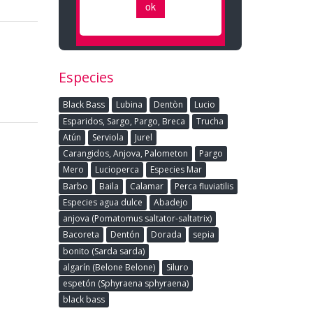
Especies
Black Bass
Lubina
Dentòn
Lucio
Esparidos, Sargo, Pargo, Breca
Trucha
Atún
Serviola
Jurel
Carangidos, Anjova, Palometon
Pargo
Mero
Lucioperca
Especies Mar
Barbo
Baila
Calamar
Perca fluviatilis
Especies agua dulce
Abadejo
anjova (Pomatomus saltator-saltatrix)
Bacoreta
Dentón
Dorada
sepia
bonito (Sarda sarda)
algarín (Belone Belone)
Siluro
espetón (Sphyraena sphyraena)
black bass