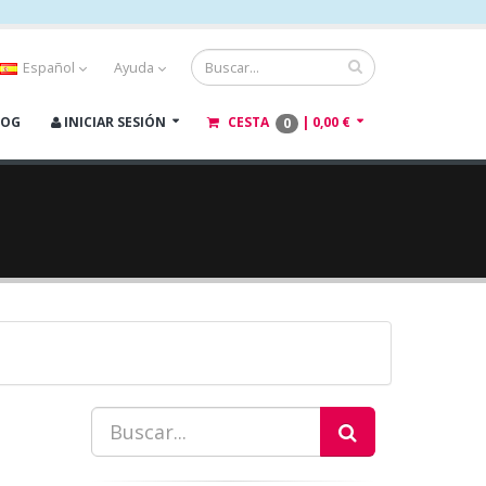
Español
Ayuda
LOG
INICIAR SESIÓN
CESTA
|
0,00 €
0