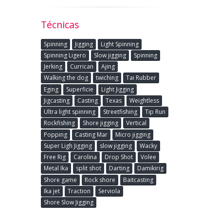
Técnicas
Spinning
Jigging
Light Spinning
Spinning Ligero
Slow jigging
Spinning
Jerking
Currican
Ajing
Walking the dog
twiching
Tai Rubber
Eging
Superficie
Light Jigging
Jigcasting
Casting
Texas
Weightless
Ultra light spinning
Streetfishing
Tip Run
Rockfishing
Shore jigging
Vertical
Popping
Casting Mar
Micro jigging
Super Ligh Jigging
slow jigging
Wacky
Free Rig
Carolina
Drop Shot
Volee
Metal Ika
split shot
Darting
Damikirig
Shore game
Rock shore
Baitcasting
Ika jet
Traction
Serviola
Shore Slow Jigging