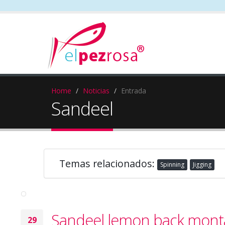
Home
Noticias
Entrada
Sandeel
Temas relacionados:
Spinning
Jigging
Sandeel lemon back mon
29