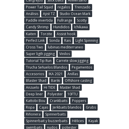
Cangrejos
Stick baits
Aniversario
Power Tail Squid
regalos
Trenzado
Análisis
Ajist TZ
Studio Ocean Mark
Paddle invertida
Fullrange
Scotty
Candy Shrimp
Hundidos
Ichikawa
Kaiten
Torzite
Assist hook
Perfect Link
Sonda
Rais
Light Spinning
Cross Two
lubinas mediterraneo
Super ligth jigging
Vinilos
Tutorial Tip Run
Carrete slow jigging
Trucha Señuelos Blandos
Pegamentos
Accesorios
IKA 2021
Anillas
Blaster Shad
Bariki
Offshore casting
Anzuelo
Hi TIDE
Master Shad
Deep liner
Polyester
10FTU
Kattobi Bou
Crankbaits
Poppers
Ropa
Cajas
Jerkbaits blandos
Grubs
Riñonera
Spinnerbaits
Spinnerbait y buzzerbaits
Hèlices
Kayak
swimbaits
nudos
poliester