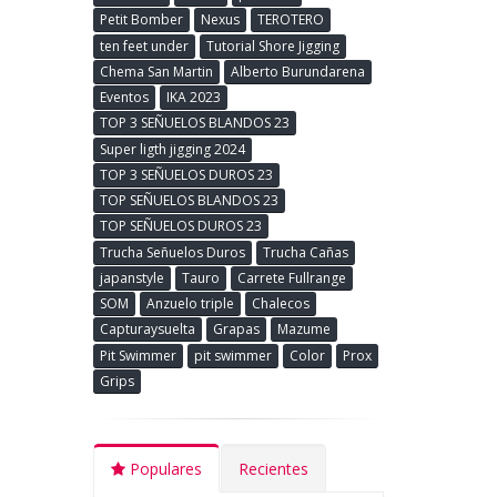
Petit Bomber
Nexus
TEROTERO
ten feet under
Tutorial Shore Jigging
Chema San Martin
Alberto Burundarena
Eventos
IKA 2023
TOP 3 SEÑUELOS BLANDOS 23
Super ligth jigging 2024
TOP 3 SEÑUELOS DUROS 23
TOP SEÑUELOS BLANDOS 23
TOP SEÑUELOS DUROS 23
Trucha Señuelos Duros
Trucha Cañas
japanstyle
Tauro
Carrete Fullrange
SOM
Anzuelo triple
Chalecos
Capturaysuelta
Grapas
Mazume
Pit Swimmer
pit swimmer
Color
Prox
Grips
Populares
Recientes