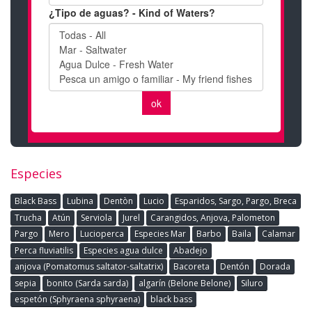
Especies
Black Bass
Lubina
Dentòn
Lucio
Esparidos, Sargo, Pargo, Breca
Trucha
Atún
Serviola
Jurel
Carangidos, Anjova, Palometon
Pargo
Mero
Lucioperca
Especies Mar
Barbo
Baila
Calamar
Perca fluviatilis
Especies agua dulce
Abadejo
anjova (Pomatomus saltator-saltatrix)
Bacoreta
Dentón
Dorada
sepia
bonito (Sarda sarda)
algarín (Belone Belone)
Siluro
espetón (Sphyraena sphyraena)
black bass