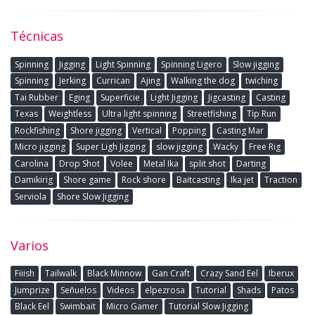
Técnicas
Spinning
Jigging
Light Spinning
Spinning Ligero
Slow jigging
Spinning
Jerking
Currican
Ajing
Walking the dog
twiching
Tai Rubber
Eging
Superficie
Light Jigging
Jigcasting
Casting
Texas
Weightless
Ultra light spinning
Streetfishing
Tip Run
Rockfishing
Shore jigging
Vertical
Popping
Casting Mar
Micro jigging
Super Ligh Jigging
slow jigging
Wacky
Free Rig
Carolina
Drop Shot
Volee
Metal Ika
split shot
Darting
Damikirig
Shore game
Rock shore
Baitcasting
Ika jet
Traction
Serviola
Shore Slow Jigging
Varios
Fiiish
Tailwalk
Black Minnow
Gan Craft
Crazy Sand Eel
Iberux
Jumprize
Señuelos
Videos
elpezrosa
Tutorial
Shads
Patos
Black Eel
Swimbait
Micro Gamer
Tutorial Slow Jigging