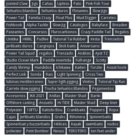
Jointed Claw
Jigs
Cañas
Lipless
Pato
Pink Fish Tour
Señuelos blandos
Señuelos duros
Flotantes
Slow Jigs
Power Tail
Familia Crazy
Float Plus
Mud Digger
Carretes
Fishbook
Alpha Tackle
Slow Jig
Catalogos
Babyface
Breaden
Paseantes
Concursos
Flurocarbonos
Crazy Paddle Tail
Regalos
Unitika
HMKL
Pudlee
Tutorial Tai Rubber
Xesta
Trenzados
Jerkbaits duros
Cangrejos
Stick baits
Aniversario
Power Tail Squid
regalos
Trenzado
Análisis
Ajist TZ
Studio Ocean Mark
Paddle invertida
Fullrange
Scotty
Candy Shrimp
Hundidos
Ichikawa
Kaiten
Torzite
Assist hook
Perfect Link
Sonda
Rais
Light Spinning
Cross Two
lubinas mediterraneo
Super ligth jigging
Vinilos
Tutorial Tip Run
Carrete slow jigging
Trucha Señuelos Blandos
Pegamentos
Accesorios
IKA 2021
Anillas
Blaster Shad
Bariki
Offshore casting
Anzuelo
Hi TIDE
Master Shad
Deep liner
Polyester
10FTU
Kattobi Bou
Crankbaits
Poppers
Ropa
Cajas
Jerkbaits blandos
Grubs
Riñonera
Spinnerbaits
Spinnerbait y buzzerbaits
Hèlices
Kayak
swimbaits
nudos
poliester
Petit Bomber
Nexus
TEROTERO
ten feet under