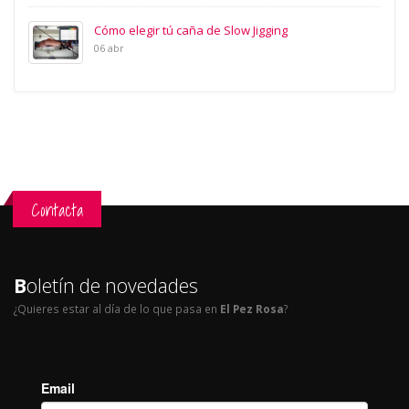
Cómo elegir tú caña de Slow Jigging
06 abr
Contacta
B
oletín de novedades
¿Quieres estar al día de lo que pasa en
El Pez Rosa
?