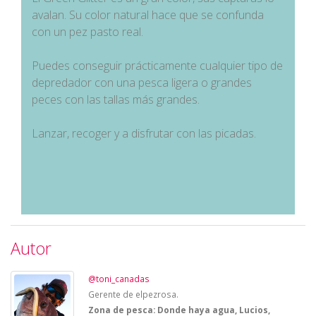
avalan. Su color natural hace que se confunda
con un pez pasto real.
Puedes conseguir prácticamente cualquier tipo de
depredador con una pesca ligera o grandes
peces con las tallas más grandes.
Lanzar, recoger y a disfrutar con las picadas.
Autor
@toni_canadas
Gerente de elpezrosa.
Zona de pesca: Donde haya agua, Lucios,