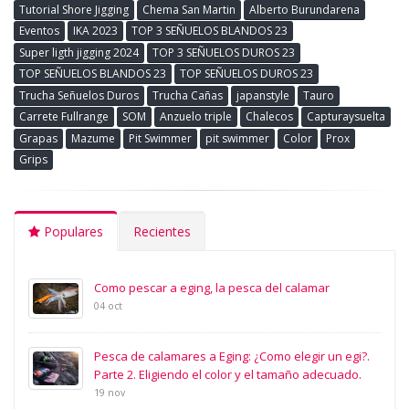
Tutorial Shore Jigging
Chema San Martin
Alberto Burundarena
Eventos
IKA 2023
TOP 3 SEÑUELOS BLANDOS 23
Super ligth jigging 2024
TOP 3 SEÑUELOS DUROS 23
TOP SEÑUELOS BLANDOS 23
TOP SEÑUELOS DUROS 23
Trucha Señuelos Duros
Trucha Cañas
japanstyle
Tauro
Carrete Fullrange
SOM
Anzuelo triple
Chalecos
Capturaysuelta
Grapas
Mazume
Pit Swimmer
pit swimmer
Color
Prox
Grips
Populares
Recientes
Como pescar a eging, la pesca del calamar
04 oct
Pesca de calamares a Eging: ¿Como elegir un egi?.
Parte 2. Eligiendo el color y el tamaño adecuado.
19 nov