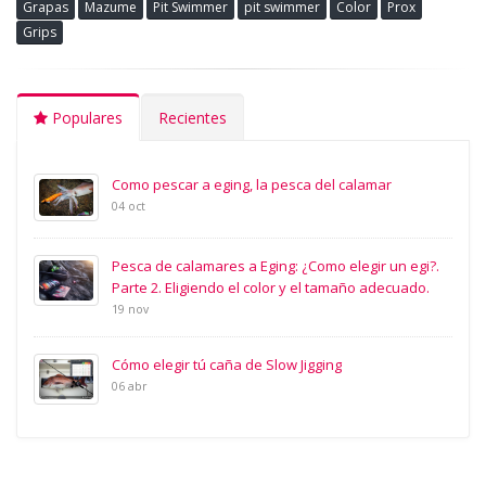
Grapas
Mazume
Pit Swimmer
pit swimmer
Color
Prox
Grips
Populares
Recientes
Como pescar a eging, la pesca del calamar
04 oct
Pesca de calamares a Eging: ¿Como elegir un egi?.
Parte 2. Eligiendo el color y el tamaño adecuado.
19 nov
Cómo elegir tú caña de Slow Jigging
06 abr