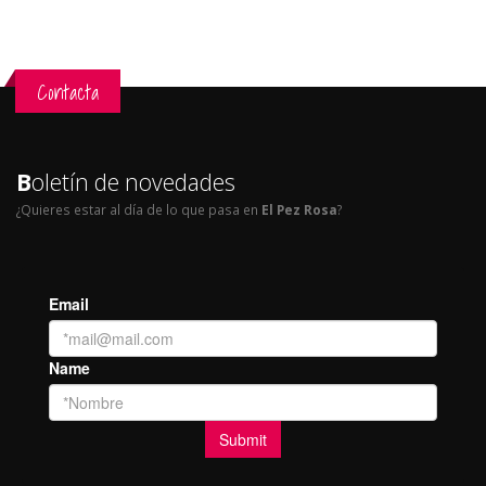
Contacta
B
oletín de novedades
¿Quieres estar al día de lo que pasa en
El Pez Rosa
?