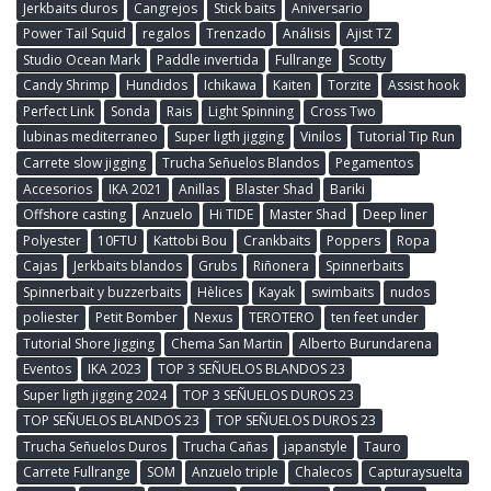
Jerkbaits duros
Cangrejos
Stick baits
Aniversario
Power Tail Squid
regalos
Trenzado
Análisis
Ajist TZ
Studio Ocean Mark
Paddle invertida
Fullrange
Scotty
Candy Shrimp
Hundidos
Ichikawa
Kaiten
Torzite
Assist hook
Perfect Link
Sonda
Rais
Light Spinning
Cross Two
lubinas mediterraneo
Super ligth jigging
Vinilos
Tutorial Tip Run
Carrete slow jigging
Trucha Señuelos Blandos
Pegamentos
Accesorios
IKA 2021
Anillas
Blaster Shad
Bariki
Offshore casting
Anzuelo
Hi TIDE
Master Shad
Deep liner
Polyester
10FTU
Kattobi Bou
Crankbaits
Poppers
Ropa
Cajas
Jerkbaits blandos
Grubs
Riñonera
Spinnerbaits
Spinnerbait y buzzerbaits
Hèlices
Kayak
swimbaits
nudos
poliester
Petit Bomber
Nexus
TEROTERO
ten feet under
Tutorial Shore Jigging
Chema San Martin
Alberto Burundarena
Eventos
IKA 2023
TOP 3 SEÑUELOS BLANDOS 23
Super ligth jigging 2024
TOP 3 SEÑUELOS DUROS 23
TOP SEÑUELOS BLANDOS 23
TOP SEÑUELOS DUROS 23
Trucha Señuelos Duros
Trucha Cañas
japanstyle
Tauro
Carrete Fullrange
SOM
Anzuelo triple
Chalecos
Capturaysuelta