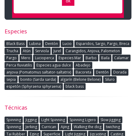
Especies
Black Bass
Lubina
Dentòn
Lucio
Esparidos, Sargo, Pargo, Breca
Trucha
Atún
Serviola
Jurel
Carangidos, Anjova, Palometon
Pargo
Mero
Lucioperca
Especies Mar
Barbo
Baila
Calamar
Perca fluviatilis
Especies agua dulce
Abadejo
anjova (Pomatomus saltator-saltatrix)
Bacoreta
Dentón
Dorada
sepia
bonito (Sarda sarda)
algarín (Belone Belone)
Siluro
espetón (Sphyraena sphyraena)
black bass
Técnicas
Spinning
Jigging
Light Spinning
Spinning Ligero
Slow jigging
Spinning
Jerking
Currican
Ajing
Walking the dog
twiching
Tai Rubber
Eging
Superficie
Light Jigging
Jigcasting
Casting