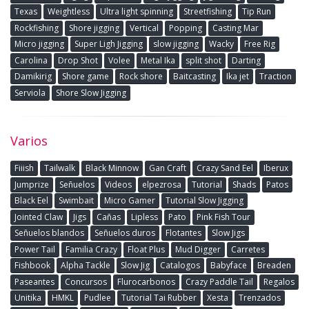
Texas
Weightless
Ultra light spinning
Streetfishing
Tip Run
Rockfishing
Shore jigging
Vertical
Popping
Casting Mar
Micro jigging
Super Ligh Jigging
slow jigging
Wacky
Free Rig
Carolina
Drop Shot
Volee
Metal Ika
split shot
Darting
Damikirig
Shore game
Rock shore
Baitcasting
Ika jet
Traction
Serviola
Shore Slow Jigging
Varios
Fiiish
Tailwalk
Black Minnow
Gan Craft
Crazy Sand Eel
Iberux
Jumprize
Señuelos
Videos
elpezrosa
Tutorial
Shads
Patos
Black Eel
Swimbait
Micro Gamer
Tutorial Slow Jigging
Jointed Claw
Jigs
Cañas
Lipless
Pato
Pink Fish Tour
Señuelos blandos
Señuelos duros
Flotantes
Slow Jigs
Power Tail
Familia Crazy
Float Plus
Mud Digger
Carretes
Fishbook
Alpha Tackle
Slow Jig
Catalogos
Babyface
Breaden
Paseantes
Concursos
Flurocarbonos
Crazy Paddle Tail
Regalos
Unitika
HMKL
Pudlee
Tutorial Tai Rubber
Xesta
Trenzados