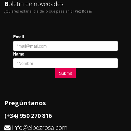
B
oletín de novedades
¿Quieres estar al día de lo que pasa en
El Pez Rosa
?
Pregúntanos
(+34) 950 270 816
info@elpezrosa.com