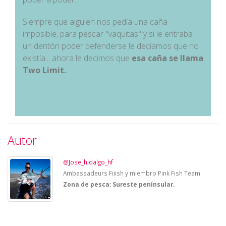
Siempre que alguien nos pedía una caña
imposible, para pescar "vaquitas" y si le entraba
un dentón poder defenderse le decíamos que no
existía... ahora le decimos que
esa caña se llama
Two Limit.
Autor
@Jose_hidalgo_hf
Ambassadeurs Fiiish y miembro Pink Fish Team.
Zona de pesca: Sureste penínsular.