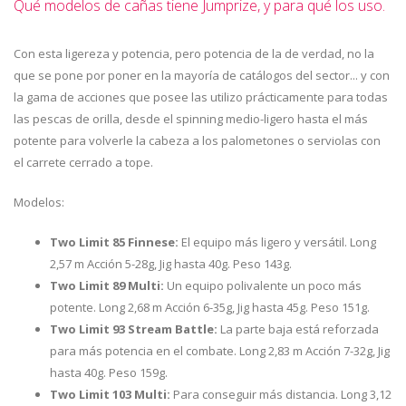
Qué modelos de cañas tiene Jumprize, y para qué los uso.
Con esta ligereza y potencia, pero potencia de la de verdad, no la
que se pone por poner en la mayoría de catálogos del sector... y con
la gama de acciones que posee las utilizo prácticamente para todas
las pescas de orilla, desde el spinning medio-ligero hasta el más
potente para volverle la cabeza a los palometones o serviolas con
el carrete cerrado a tope.
Modelos:
Two Limit 85 Finnese:
El equipo más ligero y versátil. Long
2,57 m Acción 5-28g, Jig hasta 40g. Peso 143g.
Two Limit 89 Multi:
Un equipo polivalente un poco más
potente. Long 2,68 m Acción 6-35g, Jig hasta 45g. Peso 151g.
Two Limit 93 Stream Battle:
La parte baja está reforzada
para más potencia en el combate. Long 2,83 m Acción 7-32g, Jig
hasta 40g. Peso 159g.
Two Limit 103 Multi:
Para conseguir más distancia. Long 3,12