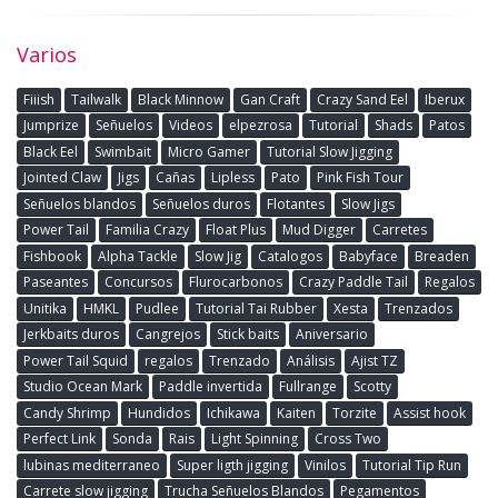
Varios
Fiiish
Tailwalk
Black Minnow
Gan Craft
Crazy Sand Eel
Iberux
Jumprize
Señuelos
Videos
elpezrosa
Tutorial
Shads
Patos
Black Eel
Swimbait
Micro Gamer
Tutorial Slow Jigging
Jointed Claw
Jigs
Cañas
Lipless
Pato
Pink Fish Tour
Señuelos blandos
Señuelos duros
Flotantes
Slow Jigs
Power Tail
Familia Crazy
Float Plus
Mud Digger
Carretes
Fishbook
Alpha Tackle
Slow Jig
Catalogos
Babyface
Breaden
Paseantes
Concursos
Flurocarbonos
Crazy Paddle Tail
Regalos
Unitika
HMKL
Pudlee
Tutorial Tai Rubber
Xesta
Trenzados
Jerkbaits duros
Cangrejos
Stick baits
Aniversario
Power Tail Squid
regalos
Trenzado
Análisis
Ajist TZ
Studio Ocean Mark
Paddle invertida
Fullrange
Scotty
Candy Shrimp
Hundidos
Ichikawa
Kaiten
Torzite
Assist hook
Perfect Link
Sonda
Rais
Light Spinning
Cross Two
lubinas mediterraneo
Super ligth jigging
Vinilos
Tutorial Tip Run
Carrete slow jigging
Trucha Señuelos Blandos
Pegamentos