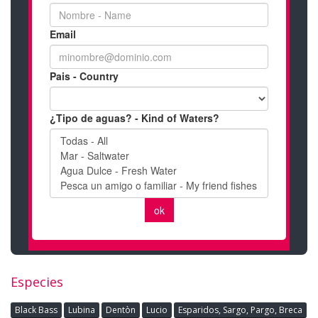
Especies
Black Bass
Lubina
Dentòn
Lucio
Esparidos, Sargo, Pargo, Breca