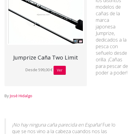
los distintos
modelos de
cañas de la
marca
japonesa
Jumprize,
dedicados a la
pesca con
señuelo desde
Jumprize Caña Two Limit
orilla. ¡Cañas
para pescar de
Desde 599,00 €
Ver
poder a poder!
By
José Hidalgo
¡No hay ninguna caña parecida en España!
Fue lo
que se nos vino a la cabeza cuandos nos las