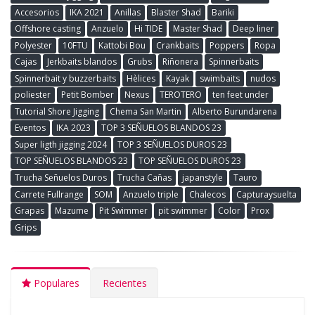
Accesorios
IKA 2021
Anillas
Blaster Shad
Bariki
Offshore casting
Anzuelo
Hi TIDE
Master Shad
Deep liner
Polyester
10FTU
Kattobi Bou
Crankbaits
Poppers
Ropa
Cajas
Jerkbaits blandos
Grubs
Riñonera
Spinnerbaits
Spinnerbait y buzzerbaits
Hèlices
Kayak
swimbaits
nudos
poliester
Petit Bomber
Nexus
TEROTERO
ten feet under
Tutorial Shore Jigging
Chema San Martin
Alberto Burundarena
Eventos
IKA 2023
TOP 3 SEÑUELOS BLANDOS 23
Super ligth jigging 2024
TOP 3 SEÑUELOS DUROS 23
TOP SEÑUELOS BLANDOS 23
TOP SEÑUELOS DUROS 23
Trucha Señuelos Duros
Trucha Cañas
japanstyle
Tauro
Carrete Fullrange
SOM
Anzuelo triple
Chalecos
Capturaysuelta
Grapas
Mazume
Pit Swimmer
pit swimmer
Color
Prox
Grips
Populares
Recientes