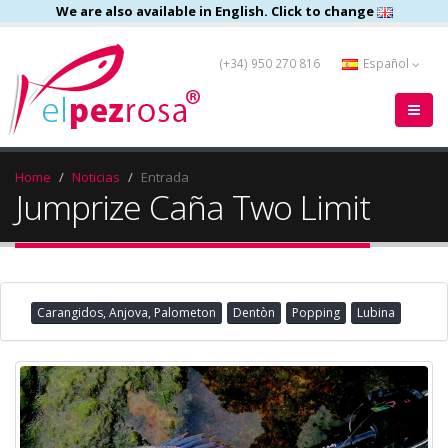
We are also available in English. Click to change
(+34) 950 270 816
Español
Home
Noticias
Entrada
Jumprize Caña Two Limit
Carangidos, Anjova, Palometon
Dentòn
Popping
Lubina