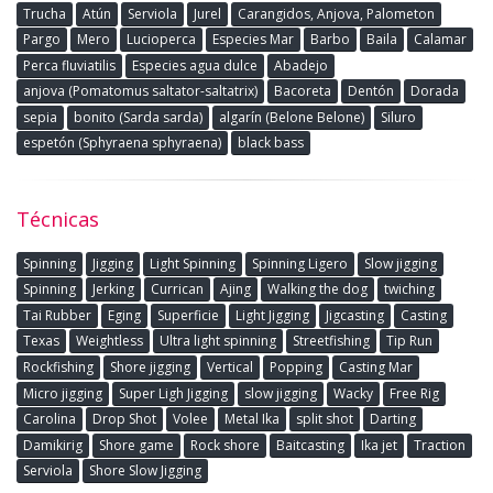
Trucha
Atún
Serviola
Jurel
Carangidos, Anjova, Palometon
Pargo
Mero
Lucioperca
Especies Mar
Barbo
Baila
Calamar
Perca fluviatilis
Especies agua dulce
Abadejo
anjova (Pomatomus saltator-saltatrix)
Bacoreta
Dentón
Dorada
sepia
bonito (Sarda sarda)
algarín (Belone Belone)
Siluro
espetón (Sphyraena sphyraena)
black bass
Técnicas
Spinning
Jigging
Light Spinning
Spinning Ligero
Slow jigging
Spinning
Jerking
Currican
Ajing
Walking the dog
twiching
Tai Rubber
Eging
Superficie
Light Jigging
Jigcasting
Casting
Texas
Weightless
Ultra light spinning
Streetfishing
Tip Run
Rockfishing
Shore jigging
Vertical
Popping
Casting Mar
Micro jigging
Super Ligh Jigging
slow jigging
Wacky
Free Rig
Carolina
Drop Shot
Volee
Metal Ika
split shot
Darting
Damikirig
Shore game
Rock shore
Baitcasting
Ika jet
Traction
Serviola
Shore Slow Jigging