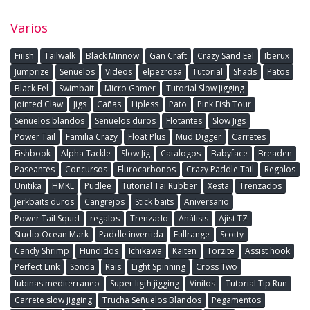
Varios
Fiiish
Tailwalk
Black Minnow
Gan Craft
Crazy Sand Eel
Iberux
Jumprize
Señuelos
Videos
elpezrosa
Tutorial
Shads
Patos
Black Eel
Swimbait
Micro Gamer
Tutorial Slow Jigging
Jointed Claw
Jigs
Cañas
Lipless
Pato
Pink Fish Tour
Señuelos blandos
Señuelos duros
Flotantes
Slow Jigs
Power Tail
Familia Crazy
Float Plus
Mud Digger
Carretes
Fishbook
Alpha Tackle
Slow Jig
Catalogos
Babyface
Breaden
Paseantes
Concursos
Flurocarbonos
Crazy Paddle Tail
Regalos
Unitika
HMKL
Pudlee
Tutorial Tai Rubber
Xesta
Trenzados
Jerkbaits duros
Cangrejos
Stick baits
Aniversario
Power Tail Squid
regalos
Trenzado
Análisis
Ajist TZ
Studio Ocean Mark
Paddle invertida
Fullrange
Scotty
Candy Shrimp
Hundidos
Ichikawa
Kaiten
Torzite
Assist hook
Perfect Link
Sonda
Rais
Light Spinning
Cross Two
lubinas mediterraneo
Super ligth jigging
Vinilos
Tutorial Tip Run
Carrete slow jigging
Trucha Señuelos Blandos
Pegamentos