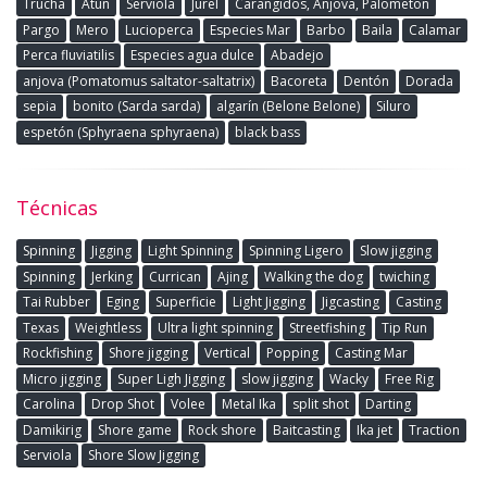
Trucha
Atún
Serviola
Jurel
Carangidos, Anjova, Palometon
Pargo
Mero
Lucioperca
Especies Mar
Barbo
Baila
Calamar
Perca fluviatilis
Especies agua dulce
Abadejo
anjova (Pomatomus saltator-saltatrix)
Bacoreta
Dentón
Dorada
sepia
bonito (Sarda sarda)
algarín (Belone Belone)
Siluro
espetón (Sphyraena sphyraena)
black bass
Técnicas
Spinning
Jigging
Light Spinning
Spinning Ligero
Slow jigging
Spinning
Jerking
Currican
Ajing
Walking the dog
twiching
Tai Rubber
Eging
Superficie
Light Jigging
Jigcasting
Casting
Texas
Weightless
Ultra light spinning
Streetfishing
Tip Run
Rockfishing
Shore jigging
Vertical
Popping
Casting Mar
Micro jigging
Super Ligh Jigging
slow jigging
Wacky
Free Rig
Carolina
Drop Shot
Volee
Metal Ika
split shot
Darting
Damikirig
Shore game
Rock shore
Baitcasting
Ika jet
Traction
Serviola
Shore Slow Jigging