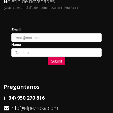
B
oletín de novedades
¿Quieres estar al día de lo que pasa en
El Pez Rosa
?
Pregúntanos
(+34) 950 270 816
info@elpezrosa.com