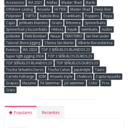
Accesorios
IKA 2021
Anillas
Blaster Shad
Bariki
Offshore casting
Anzuelo
Hi TIDE
Master Shad
Deep liner
Polyester
10FTU
Kattobi Bou
Crankbaits
Poppers
Ropa
Cajas
Jerkbaits blandos
Grubs
Riñonera
Spinnerbaits
Spinnerbait y buzzerbaits
Hèlices
Kayak
swimbaits
nudos
poliester
Petit Bomber
Nexus
TEROTERO
ten feet under
Tutorial Shore Jigging
Chema San Martin
Alberto Burundarena
Eventos
IKA 2023
TOP 3 SEÑUELOS BLANDOS 23
Super ligth jigging 2024
TOP 3 SEÑUELOS DUROS 23
TOP SEÑUELOS BLANDOS 23
TOP SEÑUELOS DUROS 23
Trucha Señuelos Duros
Trucha Cañas
japanstyle
Tauro
Carrete Fullrange
SOM
Anzuelo triple
Chalecos
Capturaysuelta
Grapas
Mazume
Pit Swimmer
pit swimmer
Color
Prox
Grips
Populares
Recientes