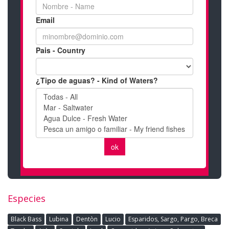
Especies
Black Bass
Lubina
Dentòn
Lucio
Esparidos, Sargo, Pargo, Breca