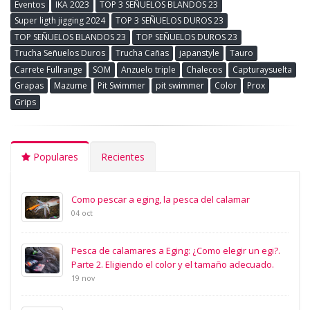
Eventos
IKA 2023
TOP 3 SEÑUELOS BLANDOS 23
Super ligth jigging 2024
TOP 3 SEÑUELOS DUROS 23
TOP SEÑUELOS BLANDOS 23
TOP SEÑUELOS DUROS 23
Trucha Señuelos Duros
Trucha Cañas
japanstyle
Tauro
Carrete Fullrange
SOM
Anzuelo triple
Chalecos
Capturaysuelta
Grapas
Mazume
Pit Swimmer
pit swimmer
Color
Prox
Grips
Populares
Recientes
Como pescar a eging, la pesca del calamar
04 oct
Pesca de calamares a Eging: ¿Como elegir un egi?.
Parte 2. Eligiendo el color y el tamaño adecuado.
19 nov