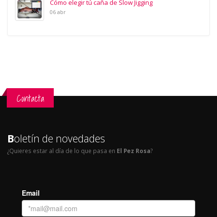
Cómo elegir tú caña de Slow Jigging
06 abr
Contacta
B
oletín de novedades
¿Quieres estar al día de lo que pasa en
El Pez Rosa
?