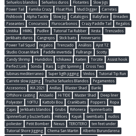
Señuelos blandos
Señuelos duros
Flotantes
Slow Jigs
Power Tail
Familia Crazy
Float Plus
Mud Digger
Carretes
Fishbook
Alpha Tackle
Slow Jig
Catalogos
Babyface
Breaden
Paseantes
Concursos
Flurocarbonos
Crazy Paddle Tail
Regalos
Unitika
HMKL
Pudlee
Tutorial Tai Rubber
Xesta
Trenzados
Jerkbaits duros
Cangrejos
Stick baits
Aniversario
Power Tail Squid
regalos
Trenzado
Análisis
Ajist TZ
Studio Ocean Mark
Paddle invertida
Fullrange
Scotty
Candy Shrimp
Hundidos
Ichikawa
Kaiten
Torzite
Assist hook
Perfect Link
Sonda
Rais
Light Spinning
Cross Two
lubinas mediterraneo
Super ligth jigging
Vinilos
Tutorial Tip Run
Carrete slow jigging
Trucha Señuelos Blandos
Pegamentos
Accesorios
IKA 2021
Anillas
Blaster Shad
Bariki
Offshore casting
Anzuelo
Hi TIDE
Master Shad
Deep liner
Polyester
10FTU
Kattobi Bou
Crankbaits
Poppers
Ropa
Cajas
Jerkbaits blandos
Grubs
Riñonera
Spinnerbaits
Spinnerbait y buzzerbaits
Hèlices
Kayak
swimbaits
nudos
poliester
Petit Bomber
Nexus
TEROTERO
ten feet under
Tutorial Shore Jigging
Chema San Martin
Alberto Burundarena