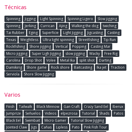
Técnicas
Spinning
Jigging
Light Spinning
Spinning Ligero
Slow jigging
Spinning
Jerking
Currican
Ajing
Walking the dog
twiching
Tai Rubber
Eging
Superficie
Light Jigging
Jigcasting
Casting
Texas
Weightless
Ultra light spinning
Streetfishing
Tip Run
Rockfishing
Shore jigging
Vertical
Popping
Casting Mar
Micro jigging
Super Ligh Jigging
slow jigging
Wacky
Free Rig
Carolina
Drop Shot
Volee
Metal Ika
split shot
Darting
Damikirig
Shore game
Rock shore
Baitcasting
Ika jet
Traction
Serviola
Shore Slow Jigging
Varios
Fiiish
Tailwalk
Black Minnow
Gan Craft
Crazy Sand Eel
Iberux
Jumprize
Señuelos
Videos
elpezrosa
Tutorial
Shads
Patos
Black Eel
Swimbait
Micro Gamer
Tutorial Slow Jigging
Jointed Claw
Jigs
Cañas
Lipless
Pato
Pink Fish Tour