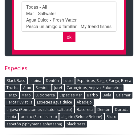
Especies
Black Bass
Lubina
Dentòn
Lucio
Esparidos, Sargo, Pargo, Breca
Trucha
Atún
Serviola
Jurel
Carangidos, Anjova, Palometon
Pargo
Mero
Lucioperca
Especies Mar
Barbo
Baila
Calamar
Perca fluviatilis
Especies agua dulce
Abadejo
anjova (Pomatomus saltator-saltatrix)
Bacoreta
Dentón
Dorada
sepia
bonito (Sarda sarda)
algarín (Belone Belone)
Siluro
espetón (Sphyraena sphyraena)
black bass