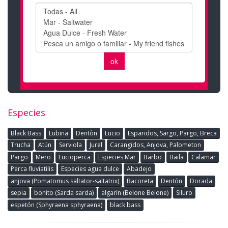
Especies
Black Bass
Lubina
Dentòn
Lucio
Esparidos, Sargo, Pargo, Breca
Trucha
Atún
Serviola
Jurel
Carangidos, Anjova, Palometon
Pargo
Mero
Lucioperca
Especies Mar
Barbo
Baila
Calamar
Perca fluviatilis
Especies agua dulce
Abadejo
anjova (Pomatomus saltator-saltatrix)
Bacoreta
Dentón
Dorada
sepia
bonito (Sarda sarda)
algarín (Belone Belone)
Siluro
espetón (Sphyraena sphyraena)
black bass