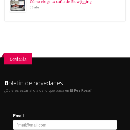
Cómo elegir tú caña de Slow Jigging
06 abr
Contacta
B
oletín de novedades
¿Quieres estar al día de lo que pasa en
El Pez Rosa
?