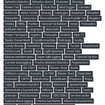
Señuelos blandos
Señuelos duros
Flotantes
Slow Jigs
Power Tail
Familia Crazy
Float Plus
Mud Digger
Carretes
Fishbook
Alpha Tackle
Slow Jig
Catalogos
Babyface
Breaden
Paseantes
Concursos
Flurocarbonos
Crazy Paddle Tail
Regalos
Unitika
HMKL
Pudlee
Tutorial Tai Rubber
Xesta
Trenzados
Jerkbaits duros
Cangrejos
Stick baits
Aniversario
Power Tail Squid
regalos
Trenzado
Análisis
Ajist TZ
Studio Ocean Mark
Paddle invertida
Fullrange
Scotty
Candy Shrimp
Hundidos
Ichikawa
Kaiten
Torzite
Assist hook
Perfect Link
Sonda
Rais
Light Spinning
Cross Two
lubinas mediterraneo
Super ligth jigging
Vinilos
Tutorial Tip Run
Carrete slow jigging
Trucha Señuelos Blandos
Pegamentos
Accesorios
IKA 2021
Anillas
Blaster Shad
Bariki
Offshore casting
Anzuelo
Hi TIDE
Master Shad
Deep liner
Polyester
10FTU
Kattobi Bou
Crankbaits
Poppers
Ropa
Cajas
Jerkbaits blandos
Grubs
Riñonera
Spinnerbaits
Spinnerbait y buzzerbaits
Hèlices
Kayak
swimbaits
nudos
poliester
Petit Bomber
Nexus
TEROTERO
ten feet under
Tutorial Shore Jigging
Chema San Martin
Alberto Burundarena