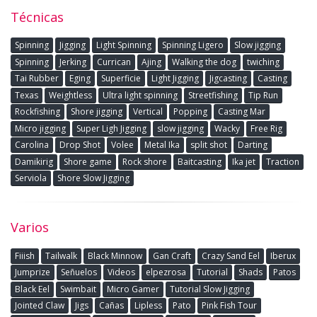
Técnicas
Spinning
Jigging
Light Spinning
Spinning Ligero
Slow jigging
Spinning
Jerking
Currican
Ajing
Walking the dog
twiching
Tai Rubber
Eging
Superficie
Light Jigging
Jigcasting
Casting
Texas
Weightless
Ultra light spinning
Streetfishing
Tip Run
Rockfishing
Shore jigging
Vertical
Popping
Casting Mar
Micro jigging
Super Ligh Jigging
slow jigging
Wacky
Free Rig
Carolina
Drop Shot
Volee
Metal Ika
split shot
Darting
Damikirig
Shore game
Rock shore
Baitcasting
Ika jet
Traction
Serviola
Shore Slow Jigging
Varios
Fiiish
Tailwalk
Black Minnow
Gan Craft
Crazy Sand Eel
Iberux
Jumprize
Señuelos
Videos
elpezrosa
Tutorial
Shads
Patos
Black Eel
Swimbait
Micro Gamer
Tutorial Slow Jigging
Jointed Claw
Jigs
Cañas
Lipless
Pato
Pink Fish Tour