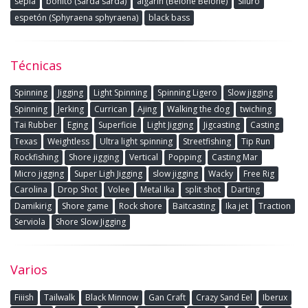
sepia
bonito (Sarda sarda)
algarín (Belone Belone)
Siluro
espetón (Sphyraena sphyraena)
black bass
Técnicas
Spinning
Jigging
Light Spinning
Spinning Ligero
Slow jigging
Spinning
Jerking
Currican
Ajing
Walking the dog
twiching
Tai Rubber
Eging
Superficie
Light Jigging
Jigcasting
Casting
Texas
Weightless
Ultra light spinning
Streetfishing
Tip Run
Rockfishing
Shore jigging
Vertical
Popping
Casting Mar
Micro jigging
Super Ligh Jigging
slow jigging
Wacky
Free Rig
Carolina
Drop Shot
Volee
Metal Ika
split shot
Darting
Damikirig
Shore game
Rock shore
Baitcasting
Ika jet
Traction
Serviola
Shore Slow Jigging
Varios
Fiiish
Tailwalk
Black Minnow
Gan Craft
Crazy Sand Eel
Iberux