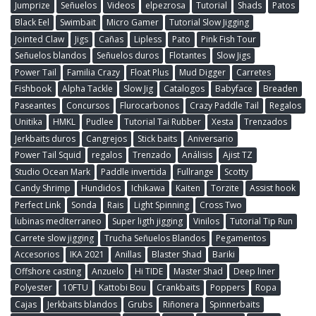
Jumprize
Señuelos
Videos
elpezrosa
Tutorial
Shads
Patos
Black Eel
Swimbait
Micro Gamer
Tutorial Slow Jigging
Jointed Claw
Jigs
Cañas
Lipless
Pato
Pink Fish Tour
Señuelos blandos
Señuelos duros
Flotantes
Slow Jigs
Power Tail
Familia Crazy
Float Plus
Mud Digger
Carretes
Fishbook
Alpha Tackle
Slow Jig
Catalogos
Babyface
Breaden
Paseantes
Concursos
Flurocarbonos
Crazy Paddle Tail
Regalos
Unitika
HMKL
Pudlee
Tutorial Tai Rubber
Xesta
Trenzados
Jerkbaits duros
Cangrejos
Stick baits
Aniversario
Power Tail Squid
regalos
Trenzado
Análisis
Ajist TZ
Studio Ocean Mark
Paddle invertida
Fullrange
Scotty
Candy Shrimp
Hundidos
Ichikawa
Kaiten
Torzite
Assist hook
Perfect Link
Sonda
Rais
Light Spinning
Cross Two
lubinas mediterraneo
Super ligth jigging
Vinilos
Tutorial Tip Run
Carrete slow jigging
Trucha Señuelos Blandos
Pegamentos
Accesorios
IKA 2021
Anillas
Blaster Shad
Bariki
Offshore casting
Anzuelo
Hi TIDE
Master Shad
Deep liner
Polyester
10FTU
Kattobi Bou
Crankbaits
Poppers
Ropa
Cajas
Jerkbaits blandos
Grubs
Riñonera
Spinnerbaits