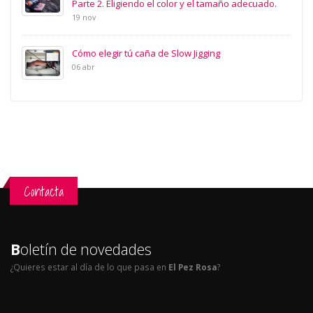
Parte 2. Eligiendo el color y el tamaño adecuado.
19 nov
Cómo elegir tú caña de Slow Jigging
06 abr
Contacta
B
oletín de novedades
¿Quieres estar al día de lo que pasa en
El Pez Rosa
?