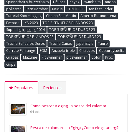
Spinnerbait y buzzerbaits
Hèlices
Kayak
swimbaits
nudos
poliester
Petit Bomber
Nexus
TEROTERO
ten feet under
Tutorial Shore Jigging
Chema San Martin
Alberto Burundarena
Eventos
IKA 2023
TOP 3 SEÑUELOS BLANDOS 23
Super ligth jigging 2024
TOP 3 SEÑUELOS DUROS 23
TOP SEÑUELOS BLANDOS 23
TOP SEÑUELOS DUROS 23
Trucha Señuelos Duros
Trucha Cañas
japanstyle
Tauro
Carrete Fullrange
SOM
Anzuelo triple
Chalecos
Capturaysuelta
Grapas
Mazume
Pit Swimmer
pit swimmer
Color
Prox
Grips
Populares
Recientes
Como pescar a eging, la pesca del calamar
04 oct
Pesca de calamares a Eging: ¿Como elegir un egi?.