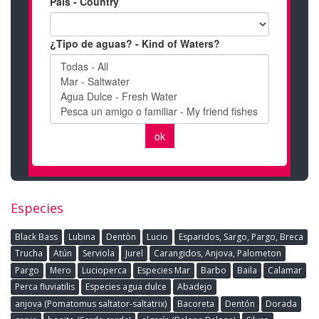
Especies
Black Bass
Lubina
Dentòn
Lucio
Esparidos, Sargo, Pargo, Breca
Trucha
Atún
Serviola
Jurel
Carangidos, Anjova, Palometon
Pargo
Mero
Lucioperca
Especies Mar
Barbo
Baila
Calamar
Perca fluviatilis
Especies agua dulce
Abadejo
anjova (Pomatomus saltator-saltatrix)
Bacoreta
Dentón
Dorada