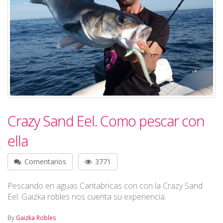
Crazy Sand Eel. Como pescar con
ella
Comentarios
3771
Pescando en aguas Cantabricas con con la Crazy Sand
Eel. Gaizka robles nos cuenta su experiencia.
By
Gaizka Robles