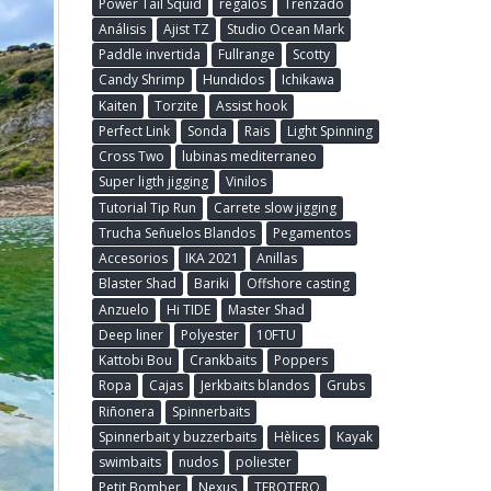
Power Tail Squid
regalos
Trenzado
Análisis
Ajist TZ
Studio Ocean Mark
Paddle invertida
Fullrange
Scotty
Candy Shrimp
Hundidos
Ichikawa
Kaiten
Torzite
Assist hook
Perfect Link
Sonda
Rais
Light Spinning
Cross Two
lubinas mediterraneo
Super ligth jigging
Vinilos
Tutorial Tip Run
Carrete slow jigging
Trucha Señuelos Blandos
Pegamentos
Accesorios
IKA 2021
Anillas
Blaster Shad
Bariki
Offshore casting
Anzuelo
Hi TIDE
Master Shad
Deep liner
Polyester
10FTU
Kattobi Bou
Crankbaits
Poppers
Ropa
Cajas
Jerkbaits blandos
Grubs
Riñonera
Spinnerbaits
Spinnerbait y buzzerbaits
Hèlices
Kayak
swimbaits
nudos
poliester
Petit Bomber
Nexus
TEROTERO