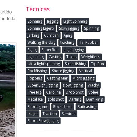
Técnicas
artido
rindó la
Spinning
Jigging
Light Spinning
Spinning Ligero
Slow jigging
Spinning
Jerking
Currican
Ajing
Walking the dog
twiching
Tai Rubber
Eging
Superficie
Light Jigging
Jigcasting
Casting
Texas
Weightless
Ultra light spinning
Streetfishing
Tip Run
Rockfishing
Shore jigging
Vertical
Popping
Casting Mar
Micro jigging
Super Ligh Jigging
slow jigging
Wacky
Free Rig
Carolina
Drop Shot
Volee
Metal Ika
split shot
Darting
Damikirig
Shore game
Rock shore
Baitcasting
Ika jet
Traction
Serviola
Shore Slow Jigging