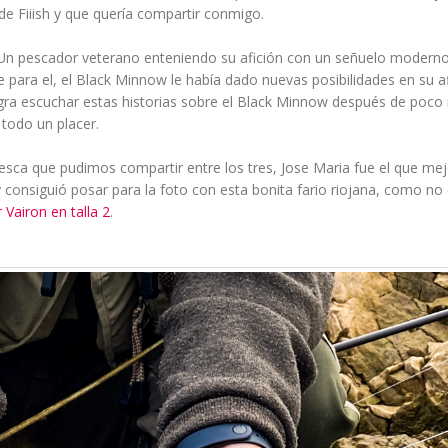
 de Fiiish y que quería compartir conmigo.
as. Un pescador veterano enteniendo su afición con un señuelo moderno
ra el, el Black Minnow le había dado nuevas posibilidades en su af
gra escuchar estas historias sobre el Black Minnow después de poco
 todo un placer.
sca que pudimos compartir entre los tres, Jose Maria fue el que mej
 consiguió posar para la foto con esta bonita fario riojana, como no
Vairon en talla 2
.