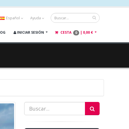
Español
Ayuda
LOG
INICIAR SESIÓN
CESTA
|
0,00 €
0