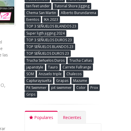
ten feet under
Tutorial Shore Jigging
Chema San Martin
Alberto Burundarena
Eventos
IKA 2023
TOP 3 SEÑUELOS BLANDOS 23
Super ligth jigging 2024
TOP 3 SEÑUELOS DUROS 23
el
TOP SEÑUELOS BLANDOS 23
ue
TOP SEÑUELOS DUROS 23
e las
Trucha Señuelos Duros
Trucha Cañas
japanstyle
Tauro
Carrete Fullrange
SOM
Anzuelo triple
Chalecos
Capturaysuelta
Grapas
Mazume
jo,
Pit Swimmer
pit swimmer
Color
Prox
Grips
Populares
Recientes
rar