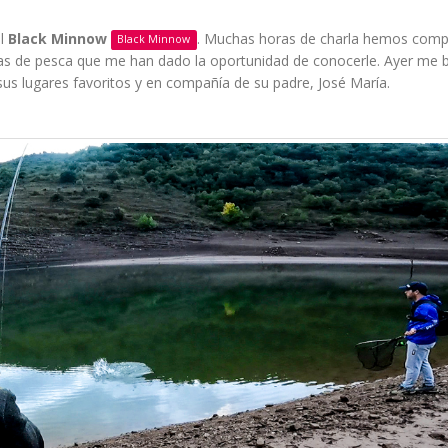
al
Black Minnow
. Muchas horas de charla hemos comp
Black Minnow
s de pesca que me han dado la oportunidad de conocerle. Ayer me b
s lugares favoritos y en compañía de su padre, José María.