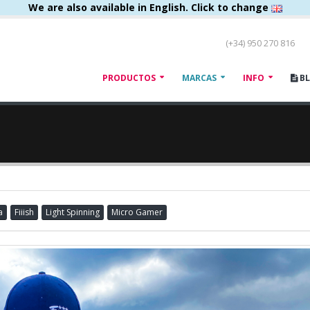
We are also available in English. Click to change
(+34) 950 270 816
PRODUCTOS
MARCAS
INFO
B
a
Fiiish
Light Spinning
Micro Gamer