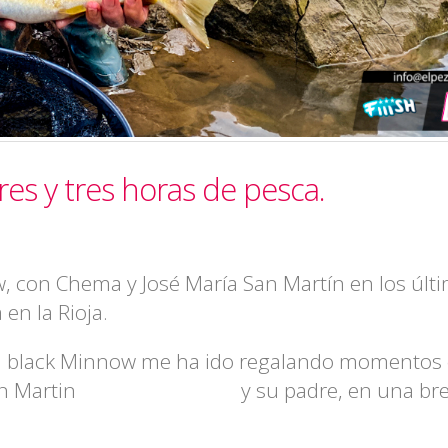
res y tres horas de pesca.
, con Chema y José María San Martín en los últ
en la Rioja.
s el black Minnow me ha ido regalando momento
n Martin
y su padre, en una br
Chema San Martin