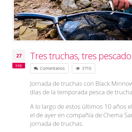
Tres truchas, tres pescado
27
sep
Comentarios
3710
Jornada de truchas con Black Minnow
días de la temporada pesca de trucha 
A lo largo de estos últimos 10 año
el de ayer en compañía de Chema Sa
jornada de truchas.