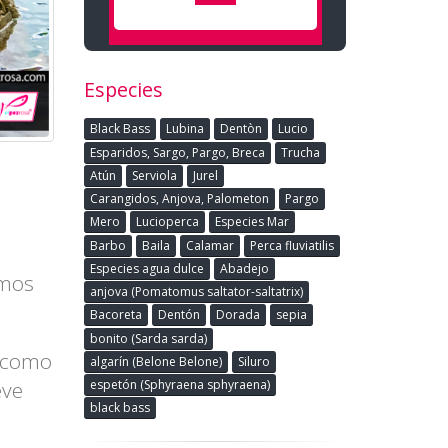
Especies
Black Bass
Lubina
Dentòn
Lucio
Esparidos, Sargo, Pargo, Breca
Trucha
Atún
Serviola
Jurel
Carangidos, Anjova, Palometon
Pargo
Mero
Lucioperca
Especies Mar
Barbo
Baila
Calamar
Perca fluviatilis
Especies agua dulce
Abadejo
imos
anjova (Pomatomus saltator-saltatrix)
Bacoreta
Dentón
Dorada
sepia
bonito (Sarda sarda)
s como
algarín (Belone Belone)
Siluro
eve
espetón (Sphyraena sphyraena)
black bass