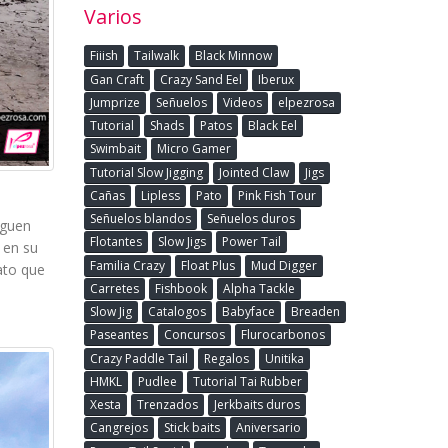
Varios
Fiiish
Tailwalk
Black Minnow
Gan Craft
Crazy Sand Eel
Iberux
Jumprize
Señuelos
Videos
elpezrosa
Tutorial
Shads
Patos
Black Eel
Swimbait
Micro Gamer
Tutorial Slow Jigging
Jointed Claw
Jigs
Cañas
Lipless
Pato
Pink Fish Tour
Señuelos blandos
Señuelos duros
iguen
Flotantes
Slow Jigs
Power Tail
 en su
Familia Crazy
Float Plus
Mud Digger
rato que
Carretes
Fishbook
Alpha Tackle
Slow Jig
Catalogos
Babyface
Breaden
Paseantes
Concursos
Flurocarbonos
Crazy Paddle Tail
Regalos
Unitika
HMKL
Pudlee
Tutorial Tai Rubber
Xesta
Trenzados
Jerkbaits duros
Cangrejos
Stick baits
Aniversario