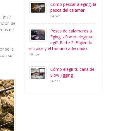
Como pescar a eging, la
pesca del calamar
04 oct
. José
ición de
 más de
Pesca de calamares a
Eging: ¿Como elegir un
egi?. Parte 2. Eligiendo
el color y el tamaño adecuado.
or se le
19 nov
 con su
Cómo elegir tú caña de
Slow Jigging
06 abr