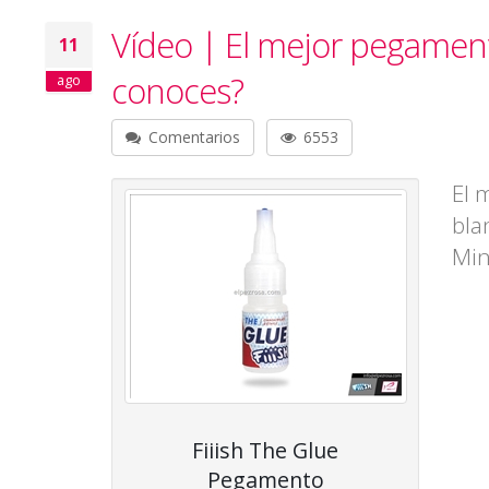
Vídeo | El mejor pegament
11
conoces?
ago
Comentarios
6553
El 
bla
Min
Fiiish The Glue
Pegamento