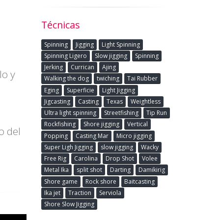
Técnicas
Spinning
Jigging
Light Spinning
Spinning Ligero
Slow jigging
Spinning
Jerking
Currican
Ajing
lo y
Walking the dog
twiching
Tai Rubber
Eging
Superficie
Light Jigging
Jigcasting
Casting
Texas
Weightless
Ultra light spinning
Streetfishing
Tip Run
Rockfishing
Shore jigging
Vertical
o del
Popping
Casting Mar
Micro jigging
Super Ligh Jigging
slow jigging
Wacky
Free Rig
Carolina
Drop Shot
Volee
Metal Ika
split shot
Darting
Damikirig
Shore game
Rock shore
Baitcasting
Ika jet
Traction
Serviola
Shore Slow Jigging