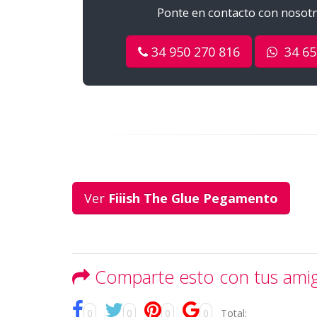
Ponte en contacto con nosotro
34 950 270 816
34 65
Ver
Fiiish The Glue Pegamento
Comparte esto con tus ami
0
0
0
0
Total: