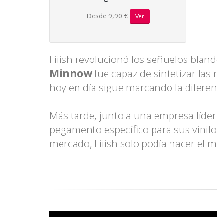
Desde 9,90 €
Ver
Fiiish revolucionó los señuelos blan
Minnow
fue capaz de sintetizar las
hoy en día sigue marcando la diferen
Más tarde, junto a una empresa líder
pegamento específico para sus vinilo
mercado, Fiiish solo podía hacer el