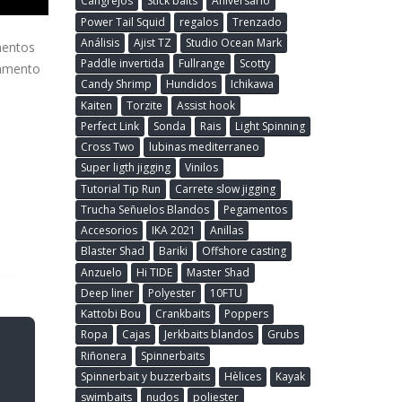
Cangrejos
Stick baits
Aniversario
Power Tail Squid
regalos
Trenzado
Análisis
Ajist TZ
Studio Ocean Mark
mentos
Paddle invertida
Fullrange
Scotty
gamento
Candy Shrimp
Hundidos
Ichikawa
Kaiten
Torzite
Assist hook
Perfect Link
Sonda
Rais
Light Spinning
Cross Two
lubinas mediterraneo
Super ligth jigging
Vinilos
Tutorial Tip Run
Carrete slow jigging
Trucha Señuelos Blandos
Pegamentos
Accesorios
IKA 2021
Anillas
Blaster Shad
Bariki
Offshore casting
Anzuelo
Hi TIDE
Master Shad
Deep liner
Polyester
10FTU
Kattobi Bou
Crankbaits
Poppers
Ropa
Cajas
Jerkbaits blandos
Grubs
Riñonera
Spinnerbaits
Spinnerbait y buzzerbaits
Hèlices
Kayak
swimbaits
nudos
poliester