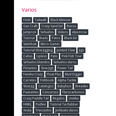
Varios
Fiiish
Tailwalk
Black Minnow
Gan Craft
Crazy Sand Eel
Iberux
Jumprize
Señuelos
Videos
elpezrosa
 Minnow,
Tutorial
Shads
Patos
Black Eel
Swimbait
Micro Gamer
Tutorial Slow Jigging
Jointed Claw
Jigs
 y
Cañas
Lipless
Pato
Pink Fish Tour
Señuelos blandos
Señuelos duros
Flotantes
Slow Jigs
Power Tail
Familia Crazy
Float Plus
Mud Digger
Carretes
Fishbook
Alpha Tackle
Slow Jig
Catalogos
Babyface
Breaden
Paseantes
Concursos
Flurocarbonos
Crazy Paddle Tail
Regalos
Unitika
HMKL
Pudlee
Tutorial Tai Rubber
Xesta
Trenzados
Jerkbaits duros