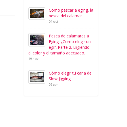
Como pescar a eging, la
pesca del calamar
04 oct
Pesca de calamares a
Eging: ¿Como elegir un
egi?. Parte 2. Eligiendo
el color y el tamaño adecuado.
19 nov
Cómo elegir tú caña de
Slow Jigging
06 abr