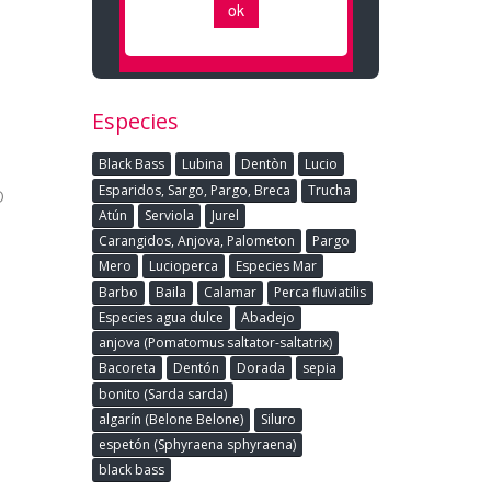
Especies
Black Bass
Lubina
Dentòn
Lucio
o
Esparidos, Sargo, Pargo, Breca
Trucha
Atún
Serviola
Jurel
Carangidos, Anjova, Palometon
Pargo
Mero
Lucioperca
Especies Mar
Barbo
Baila
Calamar
Perca fluviatilis
Especies agua dulce
Abadejo
anjova (Pomatomus saltator-saltatrix)
Bacoreta
Dentón
Dorada
sepia
bonito (Sarda sarda)
algarín (Belone Belone)
Siluro
espetón (Sphyraena sphyraena)
black bass