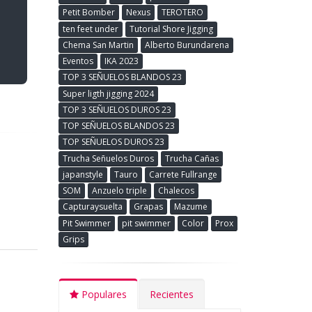
Petit Bomber
Nexus
TEROTERO
ten feet under
Tutorial Shore Jigging
Chema San Martin
Alberto Burundarena
Eventos
IKA 2023
TOP 3 SEÑUELOS BLANDOS 23
Super ligth jigging 2024
TOP 3 SEÑUELOS DUROS 23
TOP SEÑUELOS BLANDOS 23
TOP SEÑUELOS DUROS 23
Trucha Señuelos Duros
Trucha Cañas
japanstyle
Tauro
Carrete Fullrange
SOM
Anzuelo triple
Chalecos
Capturaysuelta
Grapas
Mazume
Pit Swimmer
pit swimmer
Color
Prox
Grips
Populares
Recientes