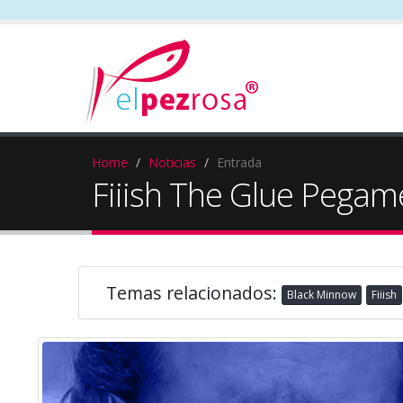
Home
Noticias
Entrada
Fiiish The Glue Pegam
Temas relacionados:
Black Minnow
Fiiish