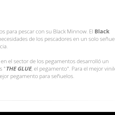
dos para pescar con su Black Minnow. El
Black
 necesidades de los pescadores en un solo señue
cia.
 en el sector de los pegamentos desarrolló un
s "
THE GLUE
, el pegamento". Para el mejor vinil
 mejor pegamento para señuelos.