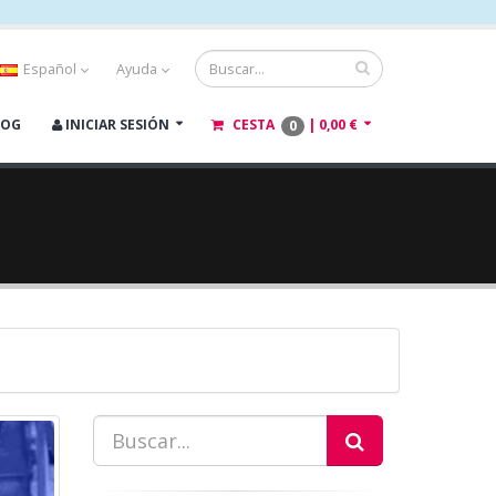
Español
Ayuda
LOG
INICIAR SESIÓN
CESTA
|
0,00 €
0