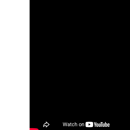
Después de un par de años con los señuelos de Fiii
se dio cuenta de que le faltaba algo muy importante:
".- un pegamento para reparar esos 
fijar las cabezas a los vinilos"