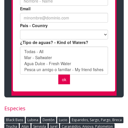
Especies
Black Bass
Lubina
Dentòn
Lucio
Esparidos, Sargo, Pargo, Breca
Trucha
Atún
Serviola
Jurel
Carangidos, Anjova, Palometon