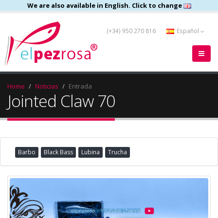
We are also available in English. Click to change
(+34) 950 270 816
Español
Home
Noticias
Entrada
Jointed Claw 70
Barbo
Black Bass
Lubina
Trucha