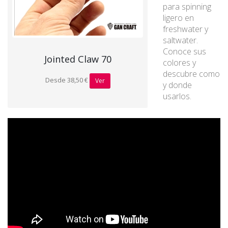
para spinning
ligero en
freshwater y
saltwater.
Conoce sus
Jointed Claw 70
colores y
descubre como
Desde 38,50 €
Ver
y donde
usarlos.