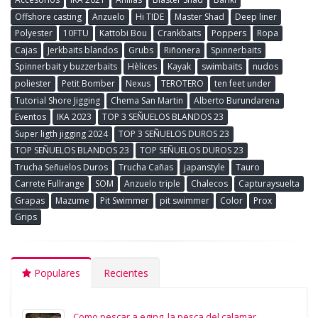
Offshore casting
Anzuelo
Hi TIDE
Master Shad
Deep liner
Polyester
10FTU
Kattobi Bou
Crankbaits
Poppers
Ropa
Cajas
Jerkbaits blandos
Grubs
Riñonera
Spinnerbaits
Spinnerbait y buzzerbaits
Hèlices
Kayak
swimbaits
nudos
poliester
Petit Bomber
Nexus
TEROTERO
ten feet under
Tutorial Shore Jigging
Chema San Martin
Alberto Burundarena
Eventos
IKA 2023
TOP 3 SEÑUELOS BLANDOS 23
Super ligth jigging 2024
TOP 3 SEÑUELOS DUROS 23
TOP SEÑUELOS BLANDOS 23
TOP SEÑUELOS DUROS 23
Trucha Señuelos Duros
Trucha Cañas
japanstyle
Tauro
Carrete Fullrange
SOM
Anzuelo triple
Chalecos
Capturaysuelta
Grapas
Mazume
Pit Swimmer
pit swimmer
Color
Prox
Grips
Populares
Recientes
Como pescar a eging, la pesca del calamar