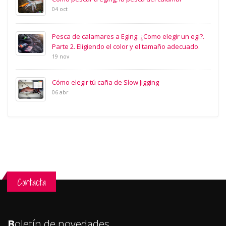
04 oct
Pesca de calamares a Eging: ¿Como elegir un egi?.
Parte 2. Eligiendo el color y el tamaño adecuado.
19 nov
Cómo elegir tú caña de Slow Jigging
06 abr
Contacta
B
oletín de novedades