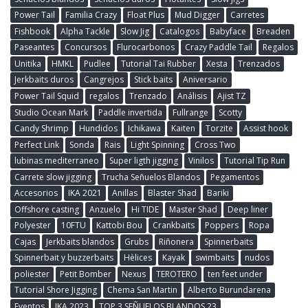
Power Tail
Familia Crazy
Float Plus
Mud Digger
Carretes
Fishbook
Alpha Tackle
Slow Jig
Catalogos
Babyface
Breaden
Paseantes
Concursos
Flurocarbonos
Crazy Paddle Tail
Regalos
Unitika
HMKL
Pudlee
Tutorial Tai Rubber
Xesta
Trenzados
Jerkbaits duros
Cangrejos
Stick baits
Aniversario
Power Tail Squid
regalos
Trenzado
Análisis
Ajist TZ
Studio Ocean Mark
Paddle invertida
Fullrange
Scotty
Candy Shrimp
Hundidos
Ichikawa
Kaiten
Torzite
Assist hook
Perfect Link
Sonda
Rais
Light Spinning
Cross Two
lubinas mediterraneo
Super ligth jigging
Vinilos
Tutorial Tip Run
Carrete slow jigging
Trucha Señuelos Blandos
Pegamentos
Accesorios
IKA 2021
Anillas
Blaster Shad
Bariki
Offshore casting
Anzuelo
Hi TIDE
Master Shad
Deep liner
Polyester
10FTU
Kattobi Bou
Crankbaits
Poppers
Ropa
Cajas
Jerkbaits blandos
Grubs
Riñonera
Spinnerbaits
Spinnerbait y buzzerbaits
Hèlices
Kayak
swimbaits
nudos
poliester
Petit Bomber
Nexus
TEROTERO
ten feet under
Tutorial Shore Jigging
Chema San Martin
Alberto Burundarena
Eventos
IKA 2023
TOP 3 SEÑUELOS BLANDOS 23