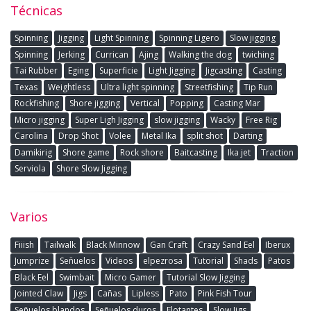
Técnicas
Spinning
Jigging
Light Spinning
Spinning Ligero
Slow jigging
Spinning
Jerking
Currican
Ajing
Walking the dog
twiching
Tai Rubber
Eging
Superficie
Light Jigging
Jigcasting
Casting
Texas
Weightless
Ultra light spinning
Streetfishing
Tip Run
Rockfishing
Shore jigging
Vertical
Popping
Casting Mar
Micro jigging
Super Ligh Jigging
slow jigging
Wacky
Free Rig
Carolina
Drop Shot
Volee
Metal Ika
split shot
Darting
Damikirig
Shore game
Rock shore
Baitcasting
Ika jet
Traction
Serviola
Shore Slow Jigging
Varios
Fiiish
Tailwalk
Black Minnow
Gan Craft
Crazy Sand Eel
Iberux
Jumprize
Señuelos
Videos
elpezrosa
Tutorial
Shads
Patos
Black Eel
Swimbait
Micro Gamer
Tutorial Slow Jigging
Jointed Claw
Jigs
Cañas
Lipless
Pato
Pink Fish Tour
Señuelos blandos
Señuelos duros
Flotantes
Slow Jigs