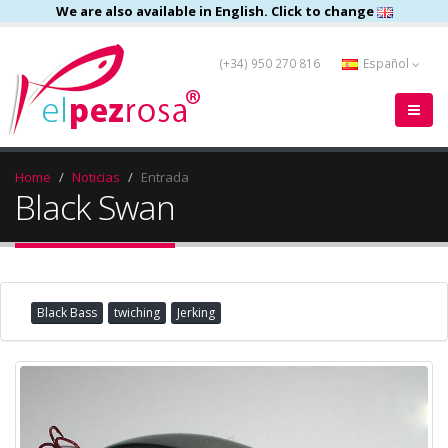
We are also available in English. Click to change
(+34) 950 270 816
Español
Home
Noticias
Entrada
Black Swan
Black Bass
twiching
Jerking