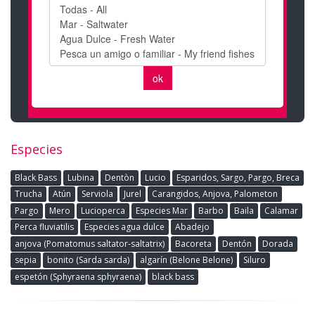
Especies
Black Bass
Lubina
Dentòn
Lucio
Esparidos, Sargo, Pargo, Breca
Trucha
Atún
Serviola
Jurel
Carangidos, Anjova, Palometon
Pargo
Mero
Lucioperca
Especies Mar
Barbo
Baila
Calamar
Perca fluviatilis
Especies agua dulce
Abadejo
anjova (Pomatomus saltator-saltatrix)
Bacoreta
Dentón
Dorada
sepia
bonito (Sarda sarda)
algarín (Belone Belone)
Siluro
espetón (Sphyraena sphyraena)
black bass