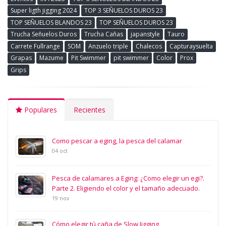
Super ligth jigging 2024
TOP 3 SEÑUELOS DUROS 23
TOP SEÑUELOS BLANDOS 23
TOP SEÑUELOS DUROS 23
Trucha Señuelos Duros
Trucha Cañas
japanstyle
Tauro
Carrete Fullrange
SOM
Anzuelo triple
Chalecos
Capturaysuelta
Grapas
Mazume
Pit Swimmer
pit swimmer
Color
Prox
Grips
Populares
Recientes
Como pescar a eging, la pesca del calamar
04 oct
Pesca de calamares a Eging: ¿Como elegir un egi?.
Parte 2. Eligiendo el color y el tamaño adecuado.
19 nov
Cómo elegir tú caña de Slow Jigging