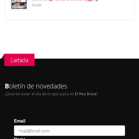
06 abr
Contacta
B
oletín de novedades
¿Quieres estar al día de lo que pasa en
El Pez Rosa
?