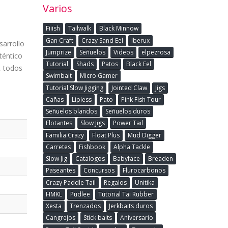
Varios
Fiiish
Tailwalk
Black Minnow
Gan Craft
Crazy Sand Eel
Iberux
sarrollo
Jumprize
Señuelos
Videos
elpezrosa
téntico
Tutorial
Shads
Patos
Black Eel
, todos
Swimbait
Micro Gamer
Tutorial Slow Jigging
Jointed Claw
Jigs
Cañas
Lipless
Pato
Pink Fish Tour
Señuelos blandos
Señuelos duros
Flotantes
Slow Jigs
Power Tail
Familia Crazy
Float Plus
Mud Digger
Carretes
Fishbook
Alpha Tackle
Slow Jig
Catalogos
Babyface
Breaden
Paseantes
Concursos
Flurocarbonos
Crazy Paddle Tail
Regalos
Unitika
HMKL
Pudlee
Tutorial Tai Rubber
Xesta
Trenzados
Jerkbaits duros
Cangrejos
Stick baits
Aniversario