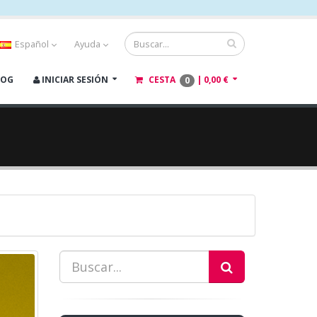
Español
Ayuda
LOG
INICIAR SESIÓN
CESTA
|
0,00 €
0