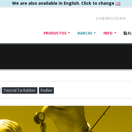
We are also available in English. Click to change
(+34) 950 270 816
PRODUCTOS
MARCAS
INFO
B
Tutorial Tai Rubber
Pudlee