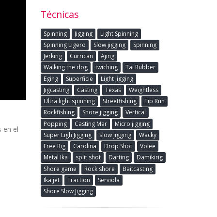
Técnicas
Spinning
Jigging
Light Spinning
Spinning Ligero
Slow jigging
Spinning
Jerking
Currican
Ajing
Walking the dog
twiching
Tai Rubber
Eging
Superficie
Light Jigging
Jigcasting
Casting
Texas
Weightless
Ultra light spinning
Streetfishing
Tip Run
Rockfishing
Shore jigging
Vertical
Popping
Casting Mar
Micro jigging
 en el
Super Ligh Jigging
slow jigging
Wacky
Free Rig
Carolina
Drop Shot
Volee
Metal Ika
split shot
Darting
Damikirig
Shore game
Rock shore
Baitcasting
Ika jet
Traction
Serviola
Shore Slow Jigging