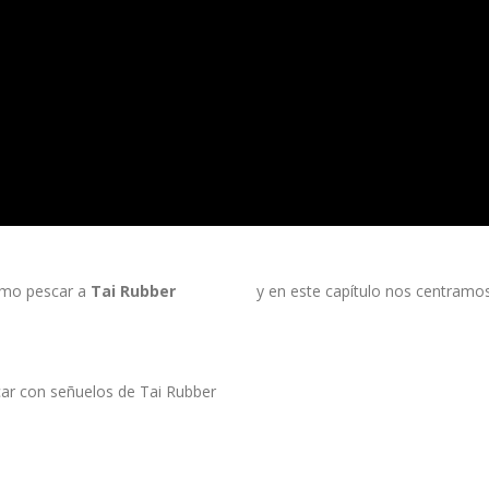
ómo pescar a
Tai Rubber
y en este capítulo nos centramos
#taigame
car con señuelos de Tai Rubber