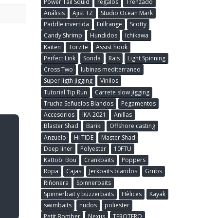
Power Tail Squid
regalos
Trenzado
Análisis
Ajist TZ
Studio Ocean Mark
Paddle invertida
Fullrange
Scotty
Candy Shrimp
Hundidos
Ichikawa
Kaiten
Torzite
Assist hook
Perfect Link
Sonda
Rais
Light Spinning
Cross Two
lubinas mediterraneo
Super ligth jigging
Vinilos
Tutorial Tip Run
Carrete slow jigging
Trucha Señuelos Blandos
Pegamentos
Accesorios
IKA 2021
Anillas
Blaster Shad
Bariki
Offshore casting
Anzuelo
Hi TIDE
Master Shad
Deep liner
Polyester
10FTU
Kattobi Bou
Crankbaits
Poppers
Ropa
Cajas
Jerkbaits blandos
Grubs
Riñonera
Spinnerbaits
Spinnerbait y buzzerbaits
Hèlices
Kayak
swimbaits
nudos
poliester
Petit Bomber
Nexus
TEROTERO