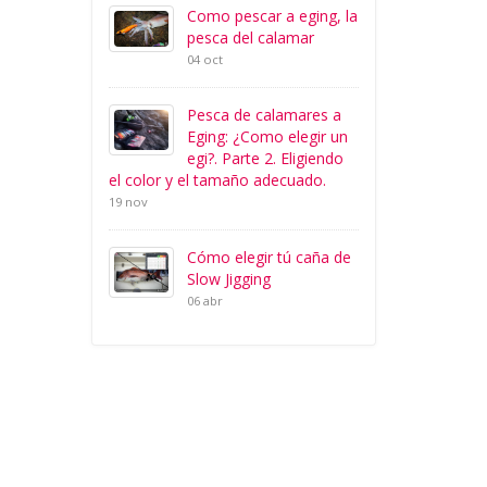
Como pescar a eging, la
pesca del calamar
04 oct
Pesca de calamares a
Eging: ¿Como elegir un
egi?. Parte 2. Eligiendo
el color y el tamaño adecuado.
19 nov
Cómo elegir tú caña de
Slow Jigging
06 abr