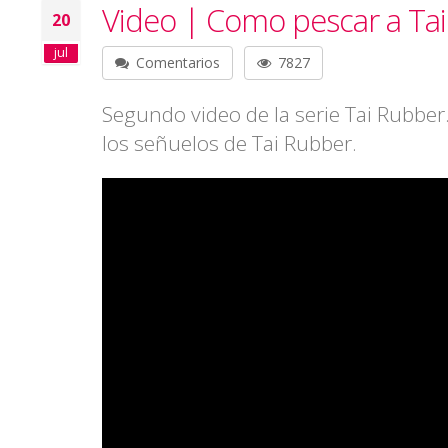
Video | Como pescar a Tai
20
jul
Comentarios
7827
Segundo video de la serie Tai Rubbe
los señuelos de Tai Rubber.