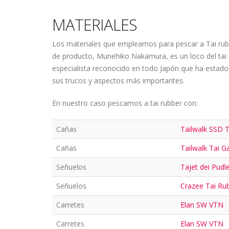
MATERIALES
Los materiales que empleamos para pescar a Tai rubbe
de producto, Munehiko Nakamura, es un loco del tai 
especialista reconocido en todo Japón que ha estad
sus trucos y aspectos más importantes.
En nuestro caso pescamos a tai rubber con:
Cañas
Tailwalk SSD 
Cañas
Tailwalk Tai G
Señuelos
Tajet dei Pudl
Señuelos
Crazee Tai Ru
Carretes
Elan SW VTN
Carretes
Elan SW VTN