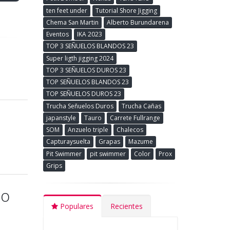
ten feet under
Tutorial Shore Jigging
Chema San Martin
Alberto Burundarena
Eventos
IKA 2023
TOP 3 SEÑUELOS BLANDOS 23
Super ligth jigging 2024
TOP 3 SEÑUELOS DUROS 23
TOP SEÑUELOS BLANDOS 23
TOP SEÑUELOS DUROS 23
Trucha Señuelos Duros
Trucha Cañas
japanstyle
Tauro
Carrete Fullrange
SOM
Anzuelo triple
Chalecos
Capturaysuelta
Grapas
Mazume
Pit Swimmer
pit swimmer
Color
Prox
Grips
lo
Populares
Recientes