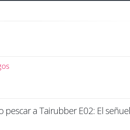
gos
pescar a Tairubber E02: El señue