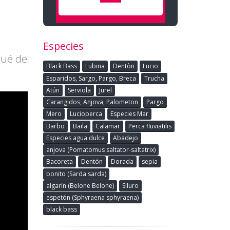
Especies
qué de
Black Bass
Lubina
Dentòn
Lucio
Esparidos, Sargo, Pargo, Breca
Trucha
Atún
Serviola
Jurel
Carangidos, Anjova, Palometon
Pargo
Mero
Lucioperca
Especies Mar
Barbo
Baila
Calamar
Perca fluviatilis
Especies agua dulce
Abadejo
anjova (Pomatomus saltator-saltatrix)
Bacoreta
Dentón
Dorada
sepia
bonito (Sarda sarda)
algarín (Belone Belone)
Siluro
espetón (Sphyraena sphyraena)
black bass