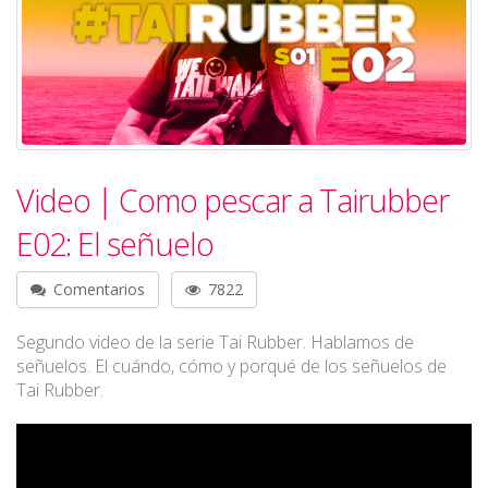
Video | Como pescar a Tairubber
E02: El señuelo
Comentarios
7822
Segundo video de la serie Tai Rubber. Hablamos de
señuelos. El cuándo, cómo y porqué de los señuelos de
Tai Rubber.