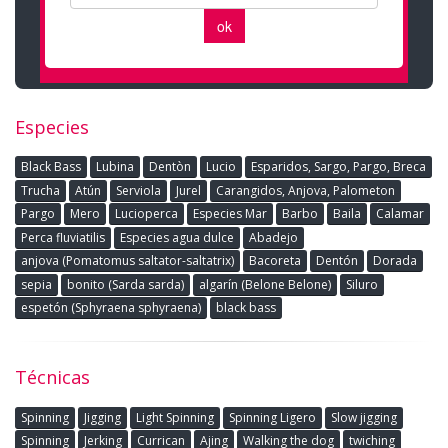
Especies
Black Bass
Lubina
Dentòn
Lucio
Esparidos, Sargo, Pargo, Breca
Trucha
Atún
Serviola
Jurel
Carangidos, Anjova, Palometon
Pargo
Mero
Lucioperca
Especies Mar
Barbo
Baila
Calamar
Perca fluviatilis
Especies agua dulce
Abadejo
anjova (Pomatomus saltator-saltatrix)
Bacoreta
Dentón
Dorada
sepia
bonito (Sarda sarda)
algarín (Belone Belone)
Siluro
espetón (Sphyraena sphyraena)
black bass
Técnicas
Spinning
Jigging
Light Spinning
Spinning Ligero
Slow jigging
Spinning
Jerking
Currican
Ajing
Walking the dog
twiching