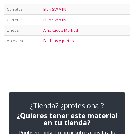
Carretes
Elan SW VTN
Carretes
Elan SW VTN
Líneas
Alha tackle Marked
Accesorios
Faldillas y partes
¿Tienda? ¿profesional?
¿Quieres tener este material
en tu tienda?
Ponte en contacto con nosotros o invita a tu