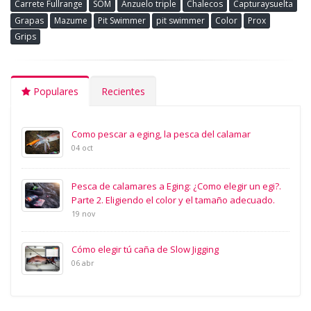
Carrete Fullrange
SOM
Anzuelo triple
Chalecos
Capturaysuelta
Grapas
Mazume
Pit Swimmer
pit swimmer
Color
Prox
Grips
Populares
Recientes
Como pescar a eging, la pesca del calamar
04 oct
Pesca de calamares a Eging: ¿Como elegir un egi?.
Parte 2. Eligiendo el color y el tamaño adecuado.
19 nov
Cómo elegir tú caña de Slow Jigging
06 abr