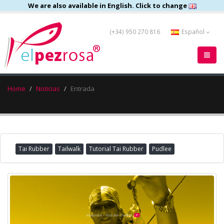
We are also available in English. Click to change
(+34) 950 270 816
Español
Home
Noticias
Entrada
Tai Rubber
Tailwalk
Tutorial Tai Rubber
Pudlee