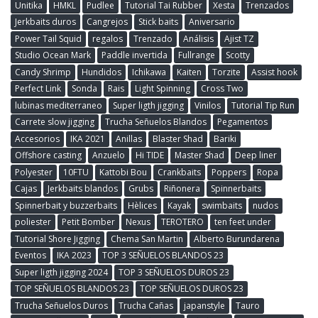
Unitika
HMKL
Pudlee
Tutorial Tai Rubber
Xesta
Trenzados
Jerkbaits duros
Cangrejos
Stick baits
Aniversario
Power Tail Squid
regalos
Trenzado
Análisis
Ajist TZ
Studio Ocean Mark
Paddle invertida
Fullrange
Scotty
Candy Shrimp
Hundidos
Ichikawa
Kaiten
Torzite
Assist hook
Perfect Link
Sonda
Rais
Light Spinning
Cross Two
lubinas mediterraneo
Super ligth jigging
Vinilos
Tutorial Tip Run
Carrete slow jigging
Trucha Señuelos Blandos
Pegamentos
Accesorios
IKA 2021
Anillas
Blaster Shad
Bariki
Offshore casting
Anzuelo
Hi TIDE
Master Shad
Deep liner
Polyester
10FTU
Kattobi Bou
Crankbaits
Poppers
Ropa
Cajas
Jerkbaits blandos
Grubs
Riñonera
Spinnerbaits
Spinnerbait y buzzerbaits
Hèlices
Kayak
swimbaits
nudos
poliester
Petit Bomber
Nexus
TEROTERO
ten feet under
Tutorial Shore Jigging
Chema San Martin
Alberto Burundarena
Eventos
IKA 2023
TOP 3 SEÑUELOS BLANDOS 23
Super ligth jigging 2024
TOP 3 SEÑUELOS DUROS 23
TOP SEÑUELOS BLANDOS 23
TOP SEÑUELOS DUROS 23
Trucha Señuelos Duros
Trucha Cañas
japanstyle
Tauro