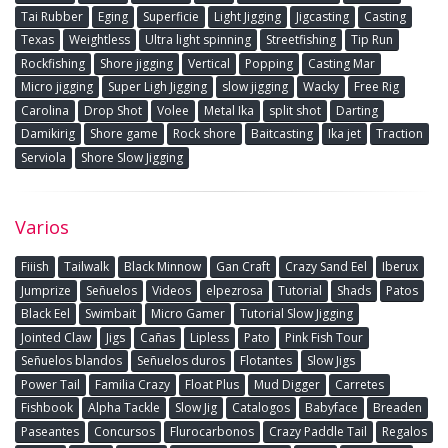
Tai Rubber
Eging
Superficie
Light Jigging
Jigcasting
Casting
Texas
Weightless
Ultra light spinning
Streetfishing
Tip Run
Rockfishing
Shore jigging
Vertical
Popping
Casting Mar
Micro jigging
Super Ligh Jigging
slow jigging
Wacky
Free Rig
Carolina
Drop Shot
Volee
Metal Ika
split shot
Darting
Damikirig
Shore game
Rock shore
Baitcasting
Ika jet
Traction
Serviola
Shore Slow Jigging
Varios
Fiiish
Tailwalk
Black Minnow
Gan Craft
Crazy Sand Eel
Iberux
Jumprize
Señuelos
Videos
elpezrosa
Tutorial
Shads
Patos
Black Eel
Swimbait
Micro Gamer
Tutorial Slow Jigging
Jointed Claw
Jigs
Cañas
Lipless
Pato
Pink Fish Tour
Señuelos blandos
Señuelos duros
Flotantes
Slow Jigs
Power Tail
Familia Crazy
Float Plus
Mud Digger
Carretes
Fishbook
Alpha Tackle
Slow Jig
Catalogos
Babyface
Breaden
Paseantes
Concursos
Flurocarbonos
Crazy Paddle Tail
Regalos