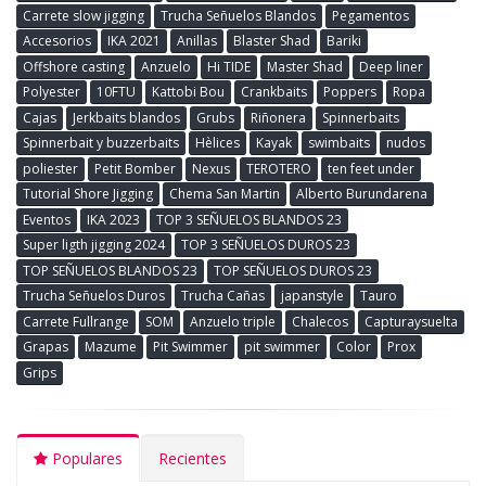
Carrete slow jigging
Trucha Señuelos Blandos
Pegamentos
Accesorios
IKA 2021
Anillas
Blaster Shad
Bariki
Offshore casting
Anzuelo
Hi TIDE
Master Shad
Deep liner
Polyester
10FTU
Kattobi Bou
Crankbaits
Poppers
Ropa
Cajas
Jerkbaits blandos
Grubs
Riñonera
Spinnerbaits
Spinnerbait y buzzerbaits
Hèlices
Kayak
swimbaits
nudos
poliester
Petit Bomber
Nexus
TEROTERO
ten feet under
Tutorial Shore Jigging
Chema San Martin
Alberto Burundarena
Eventos
IKA 2023
TOP 3 SEÑUELOS BLANDOS 23
Super ligth jigging 2024
TOP 3 SEÑUELOS DUROS 23
TOP SEÑUELOS BLANDOS 23
TOP SEÑUELOS DUROS 23
Trucha Señuelos Duros
Trucha Cañas
japanstyle
Tauro
Carrete Fullrange
SOM
Anzuelo triple
Chalecos
Capturaysuelta
Grapas
Mazume
Pit Swimmer
pit swimmer
Color
Prox
Grips
Populares
Recientes