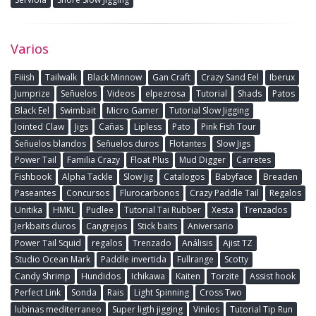
Varios
Fiiish
Tailwalk
Black Minnow
Gan Craft
Crazy Sand Eel
Iberux
Jumprize
Señuelos
Videos
elpezrosa
Tutorial
Shads
Patos
Black Eel
Swimbait
Micro Gamer
Tutorial Slow Jigging
Jointed Claw
Jigs
Cañas
Lipless
Pato
Pink Fish Tour
Señuelos blandos
Señuelos duros
Flotantes
Slow Jigs
Power Tail
Familia Crazy
Float Plus
Mud Digger
Carretes
Fishbook
Alpha Tackle
Slow Jig
Catalogos
Babyface
Breaden
Paseantes
Concursos
Flurocarbonos
Crazy Paddle Tail
Regalos
Unitika
HMKL
Pudlee
Tutorial Tai Rubber
Xesta
Trenzados
Jerkbaits duros
Cangrejos
Stick baits
Aniversario
Power Tail Squid
regalos
Trenzado
Análisis
Ajist TZ
Studio Ocean Mark
Paddle invertida
Fullrange
Scotty
Candy Shrimp
Hundidos
Ichikawa
Kaiten
Torzite
Assist hook
Perfect Link
Sonda
Rais
Light Spinning
Cross Two
lubinas mediterraneo
Super ligth jigging
Vinilos
Tutorial Tip Run