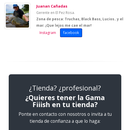
Juanan Cañadas
Gerente en El Pez Rosa.
Zona de pesca: Truchas, Black Bass, Lucios.. y el
mar. ¡Que lejos me cae el mar!
Instagram
facebook
¿Tienda? ¿profesional?
¿Quieres tener la Gama
Fiiish en tu tienda?
Ponte en contacto con nosotros o invita a tu
tienda de confianza a que lo haga: