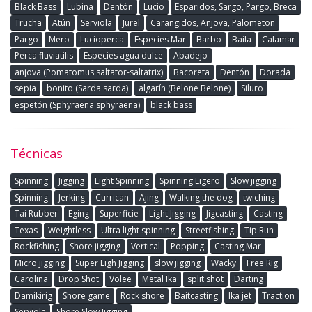
Black Bass
Lubina
Dentòn
Lucio
Esparidos, Sargo, Pargo, Breca
Trucha
Atún
Serviola
Jurel
Carangidos, Anjova, Palometon
Pargo
Mero
Lucioperca
Especies Mar
Barbo
Baila
Calamar
Perca fluviatilis
Especies agua dulce
Abadejo
anjova (Pomatomus saltator-saltatrix)
Bacoreta
Dentón
Dorada
sepia
bonito (Sarda sarda)
algarín (Belone Belone)
Siluro
espetón (Sphyraena sphyraena)
black bass
Técnicas
Spinning
Jigging
Light Spinning
Spinning Ligero
Slow jigging
Spinning
Jerking
Currican
Ajing
Walking the dog
twiching
Tai Rubber
Eging
Superficie
Light Jigging
Jigcasting
Casting
Texas
Weightless
Ultra light spinning
Streetfishing
Tip Run
Rockfishing
Shore jigging
Vertical
Popping
Casting Mar
Micro jigging
Super Ligh Jigging
slow jigging
Wacky
Free Rig
Carolina
Drop Shot
Volee
Metal Ika
split shot
Darting
Damikirig
Shore game
Rock shore
Baitcasting
Ika jet
Traction
Serviola
Shore Slow Jigging