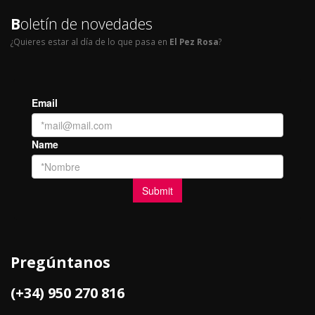
B
oletín de novedades
¿Quieres estar al día de lo que pasa en
El Pez Rosa
?
Pregúntanos
(+34) 950 270 816