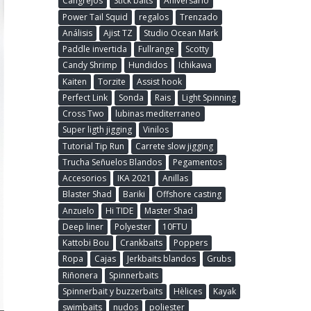
Cangrejos
Stick baits
Aniversario
Power Tail Squid
regalos
Trenzado
Análisis
Ajist TZ
Studio Ocean Mark
Paddle invertida
Fullrange
Scotty
Candy Shrimp
Hundidos
Ichikawa
Kaiten
Torzite
Assist hook
Perfect Link
Sonda
Rais
Light Spinning
Cross Two
lubinas mediterraneo
Super ligth jigging
Vinilos
Tutorial Tip Run
Carrete slow jigging
Trucha Señuelos Blandos
Pegamentos
Accesorios
IKA 2021
Anillas
Blaster Shad
Bariki
Offshore casting
Anzuelo
Hi TIDE
Master Shad
Deep liner
Polyester
10FTU
Kattobi Bou
Crankbaits
Poppers
Ropa
Cajas
Jerkbaits blandos
Grubs
Riñonera
Spinnerbaits
Spinnerbait y buzzerbaits
Hèlices
Kayak
swimbaits
nudos
poliester