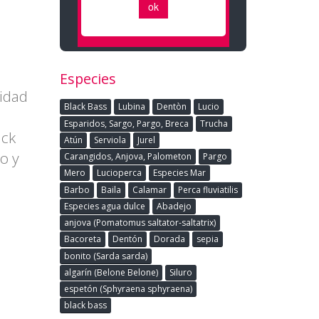
Especies
didad
Black Bass
Lubina
Dentòn
Lucio
n
Esparidos, Sargo, Pargo, Breca
Trucha
ack
Atún
Serviola
Jurel
ro y
Carangidos, Anjova, Palometon
Pargo
Mero
Lucioperca
Especies Mar
Barbo
Baila
Calamar
Perca fluviatilis
Especies agua dulce
Abadejo
anjova (Pomatomus saltator-saltatrix)
Bacoreta
Dentón
Dorada
sepia
bonito (Sarda sarda)
algarín (Belone Belone)
Siluro
espetón (Sphyraena sphyraena)
black bass