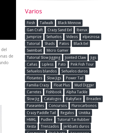
Varios
Fiiish
Tailwalk
Black Minnow
Gan Craft
Crazy Sand Eel
Iberux
Jumprize
Señuelos
Videos
elpezrosa
Tutorial
Shads
Patos
Black Eel
 del
Swimbait
Micro Gamer
onas de
Tutorial Slow Jigging
Jointed Claw
Jigs
gundo
Cañas
Lipless
Pato
Pink Fish Tour
Señuelos blandos
Señuelos duros
Flotantes
Slow Jigs
Power Tail
Familia Crazy
Float Plus
Mud Digger
Carretes
Fishbook
Alpha Tackle
Slow Jig
Catalogos
Babyface
Breaden
Paseantes
Concursos
Flurocarbonos
Crazy Paddle Tail
Regalos
Unitika
HMKL
Pudlee
Tutorial Tai Rubber
Xesta
Trenzados
Jerkbaits duros