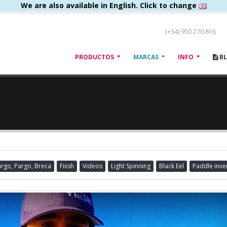
We are also available in English. Click to change
(+34) 950 270 816
PRODUCTOS
MARCAS
INFO
B
argo, Pargo, Breca
Fiiish
Videos
Light Spinning
Black Eel
Paddle inve