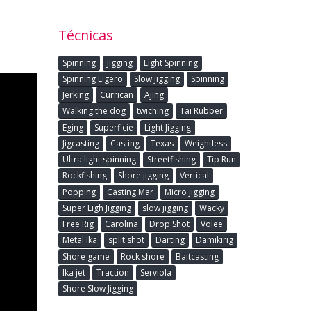
Técnicas
Spinning
Jigging
Light Spinning
Spinning Ligero
Slow jigging
Spinning
Jerking
Currican
Ajing
Walking the dog
twiching
Tai Rubber
Eging
Superficie
Light Jigging
Jigcasting
Casting
Texas
Weightless
Ultra light spinning
Streetfishing
Tip Run
Rockfishing
Shore jigging
Vertical
Popping
Casting Mar
Micro jigging
Super Ligh Jigging
slow jigging
Wacky
Free Rig
Carolina
Drop Shot
Volee
Metal Ika
split shot
Darting
Damikirig
Shore game
Rock shore
Baitcasting
Ika jet
Traction
Serviola
Shore Slow Jigging