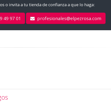
s o invita a tu tienda de confianza a que lo haga:
9 49 97 01
profesionales@elpezrosa.com
gos