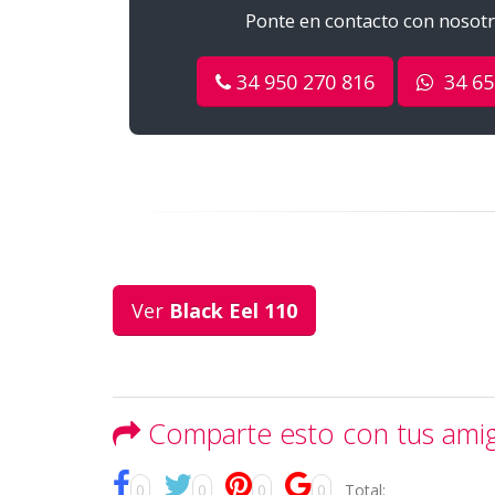
Ponte en contacto con nosotro
34 950 270 816
34 65
Ver
Black Eel 110
Comparte esto con tus ami
0
0
0
0
Total: