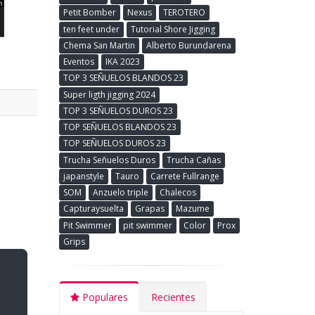
Petit Bomber
Nexus
TEROTERO
ten feet under
Tutorial Shore Jigging
Chema San Martin
Alberto Burundarena
Eventos
IKA 2023
TOP 3 SEÑUELOS BLANDOS 23
Super ligth jigging 2024
TOP 3 SEÑUELOS DUROS 23
TOP SEÑUELOS BLANDOS 23
TOP SEÑUELOS DUROS 23
Trucha Señuelos Duros
Trucha Cañas
japanstyle
Tauro
Carrete Fullrange
SOM
Anzuelo triple
Chalecos
Capturaysuelta
Grapas
Mazume
Pit Swimmer
pit swimmer
Color
Prox
Grips
Populares
Recientes