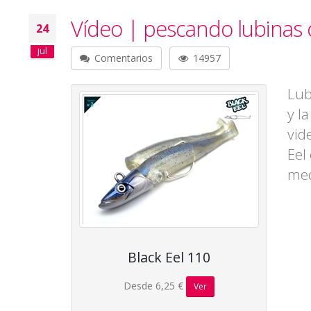
Vídeo | pescando lubinas c
24
jul
Comentarios
14957
Lub
y l
vid
Eel
med
Black Eel 110
Desde 6,25 €
Ver