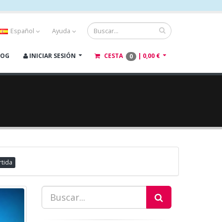
Español
Ayuda
LOG
INICIAR SESIÓN
CESTA
|
0,00 €
0
rtida