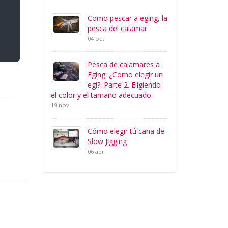
Como pescar a eging, la
pesca del calamar
04 oct
Pesca de calamares a
Eging: ¿Como elegir un
egi?. Parte 2. Eligiendo
el color y el tamaño adecuado.
19 nov
Cómo elegir tú caña de
Slow Jigging
06 abr